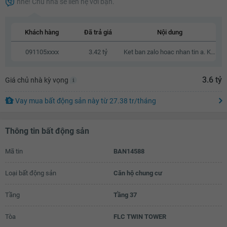
nhé! Chủ nhà sẽ liên hệ với bạn.
3.34 tỷ
3.36 tỷ
Khách hàng
Đã trả giá
Nội dung
3.38 tỷ
091105xxxx
3.42 tỷ
Ket ban zalo hoac nhan tin a. Khong goi nhaa vi toi kha ban
3.4 tỷ
3.6 tỷ
Giá chủ nhà kỳ vọng
3.42 tỷ
3.44 tỷ
Vay mua bất động sản này
từ
27.38 tr
/tháng
3.46 tỷ
Thông tin bất động sản
3.48 tỷ
Mã tin
BAN14588
3.5 tỷ
3.52 tỷ
Loại bất động sản
Căn hộ chung cư
3.54 tỷ
Tầng
Tầng 37
3.56 tỷ
Tòa
FLC TWIN TOWER
3.58 tỷ