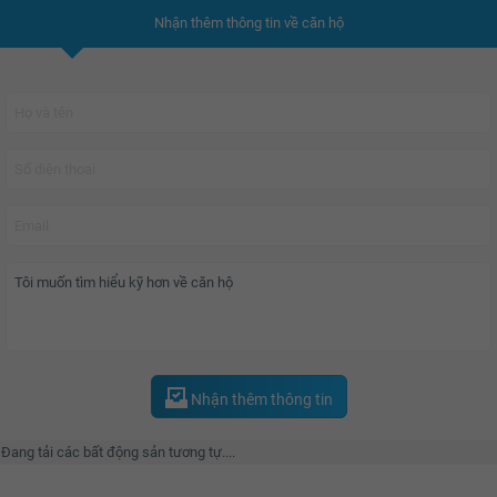
Nhận thêm thông tin về căn hộ
Tiện ích hoàn hảo đạt tiêu chuẩn quốc tế của
FLC Twin Towers
:
Có 5 tầng Trung Tâm Thương Mại ( TTTM ) phục vụ cho toàn bộ cư dân của
tòa nhà: rạp phim, phòng tập gym, spa, nhà trẻ, ẩm thực, siêu thị mua sắm....
Bể bơi bốn mùa rộng hơn 1000 m2.
Dự án có 2 mặt tiền mặt đường Cầu Giấy (120 m) tuyến đường chính nối từ
Mỹ Đình vào bờ hồ và mặt đường Dịch Vọng.
Nhận thêm thông tin
Có ga tàu điện trên cao ( tuyến Nhổn - ga Hà Nội ) kết nối với tầng 2 TTTM
của tòa nhà giống như nước ngoài.
Đang tải các bất động sản tương tự....