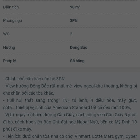
Diện tích
98 m²
3.6 tỷ
Phòng ngủ
3PN
3.62 tỷ
3.64 tỷ
WC
2
3.65 tỷ
Hướng
Đông Bắc
Pháp lý
Sổ hồng
- Chính chủ cần bán căn hộ 3PN
- View hướng Đông Bắc rất mát mẻ, view ngoại khu thoáng, không bị
che chắn bởi các tòa khác,
- Full nội thất sang trọng: Tivi, tủ lanh, 4 điều hòa, máy giặt,
sofa….thiết bị vệ sinh của American Standard tất cả đều mới 100%,
- Vị trí: ngay mặt tiền đường Cầu Giấy, cách công viên Cầu Giấy 5 phút
đi bộ, cách học viện Báo Chí, đại học Ngoại Ngữ, bến xe Mỹ Đình 10
phút đi xe máy.
- Tiện ích: dưới chân tòa nhà có chợ, Vinmart, Lotte Mart, gym, Cyber