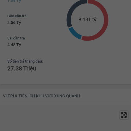
1.09 Tỷ
Đèn ốp trần phòng khách
Giàn phơi thông minh
Máy giặt
Kho chứa đồ
Gốc cần trả
2.56 Tỷ
Đèn ốp trần nhà tắm
Chắn ban công
Lưới an toàn
Cửa nhôm kính
Lãi cần trả
Đèn ốp trần ban công
4.48 Tỷ
Số tiền trả tháng đầu:
27.38 Triệu
VỊ TRÍ & TIỆN ÍCH KHU VỰC XUNG QUANH