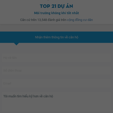
hiện đại, ở bất cứ lĩnh vực nào Vingroup cũng chứng tỏ vai trò tiên phong,
Top 21 dự án
dẫn dắt sự thay đổi xu hướng tiêu dùng. Vingroup đã làm nên những điều kỳ
Môi trường không khí tốt nhất
Quy mô và tiện ích?
diệu để tôn vinh thương hiệu Việt và tự hào là một trong những tập đoàn kinh
Căn cứ trên 13,548 đánh giá trên
cộng đồng cư dân
tế tư nhân hàng đầu Việt Nam.
Được thiết kế theo mô hình đồng bộ và khép kín giống như chuỗi căn hộ
Nhận thêm thông tin về căn hộ
Vinhomes trước đây của Vingroup, dự án
Vinhomes Ocean Park
mang đến
cho cư dân tương lai các căn hộ có từ 1 - 3 phòng ngủ, diện tích linh hoạt từ
30 - 90m2, đáp ứng đa dạng về nhu cầu của người dùng.
Tiện ích là điểm nhất hoàn hảo mà chủ đầu tư mang đến cho chuỗi dự án
này. Với trường học, bệnh viện, TTTM, Siêu thị, bể bơi, gym, spa... cùng an
ninh đảm bảo 24/24.
Với mật độ xây dựng chỉ chiếm 19% cho xây dựng, đã tạo nên khoảng không
xanh rộng lớn và thư thái dành cho cư dân.