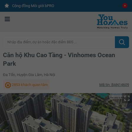
Cộng đồng Môi giới bPRO
Nhập địa điểm, dự án hoặc đặc điểm BĐS ...
Căn hộ Khu Cao Tầng - Vinhomes Ocean
Park
Đa Tốn, Huyện Gia Lâm, Hà Nội
2853 khách quan tâm
Mã tin: BAN14609