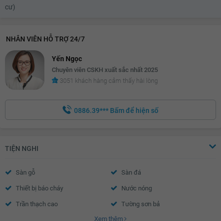
cư)
NHÂN VIÊN HỖ TRỢ 24/7
Yến Ngọc
Chuyên viên CSKH xuất sắc nhất 2025
3051 khách hàng cảm thấy hài lòng
0886.39***
Bấm để hiện số
TIỆN NGHI
Sàn gỗ
Sàn đá
Thiết bị báo cháy
Nước nóng
Trần thạch cao
Tường sơn bả
Xem thêm
Cửa sổ an toàn
Cửa khung nhôm kính