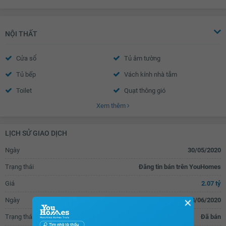
Chuông điện
Cửa gỗ công nghiệp
NỘI THẤT
Cửa sổ
Tủ âm tường
Tủ bếp
Vách kính nhà tắm
Toilet
Quạt thông gió
Xem thêm
Bồn rửa mặt
Chắn ban công
LỊCH SỬ GIAO DỊCH
Ngày
30/05/2020
Trạng thái
Đăng tin bán trên YouHomes
Giá
2.07 tỷ
Ngày
03/06/2020
✕
Trạng thái
Đã bán