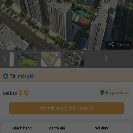
Chia sẻ
Tin môi giới
2 tỷ
Đã giao dịch
Giá bán
Tham khảo các BĐS tương tự
Khách hàng
Đã trả giá
Nội dung