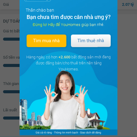
Giá
2.07 tỷ
Thân chào bạn
Bạn chưa tìm được căn nhà ưng ý?
DỰ TOÁN KHOẢN VAY (ĐƠN VỊ: VNĐ)
Đừng lo! Hãy để YouHomes giúp bạn nhé.
Giá trị bất động sản
Triệu
Tìm mua nhà
Tìm thuê nhà
Hàng ngày, có hơn
+2.600
bất động sản mới đang
Số tiền vay (
70
%/GTNĐ)
được đăng bán/cho thuê trên nền tảng
Triệu
YouHomes.
Thời gian vay
Năm
Lãi suất
% năm