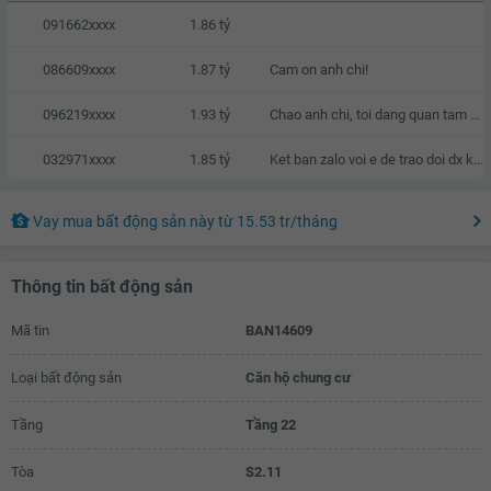
091662xxxx
1.86 tỷ
086609xxxx
1.87 tỷ
Cam on anh chi!
096219xxxx
1.93 tỷ
Chao anh chi, toi dang quan tam den can nha cua anh chi, neu anh chi co thien chi ban thi chung ta co the lien he va trao doi truc tiep voi nhau.
032971xxxx
1.85 tỷ
Ket ban zalo voi e de trao doi dx k a
Vay mua bất động sản này
từ
15.53 tr
/tháng
Thông tin bất động sản
Mã tin
BAN14609
Loại bất động sản
Căn hộ chung cư
Tầng
Tầng 22
Tòa
S2.11