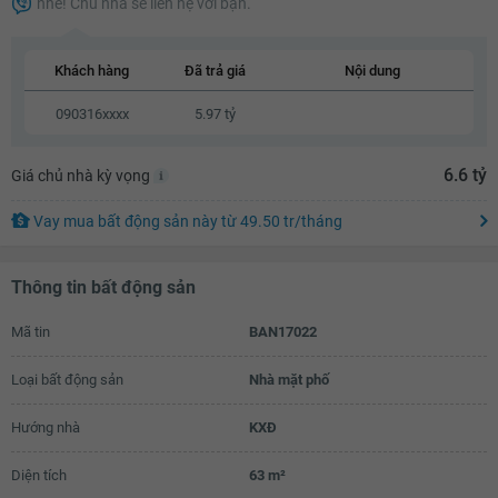
nhé! Chủ nhà sẽ liên hệ với bạn.
5.47 tỷ
5.49 tỷ
Khách hàng
Đã trả giá
Nội dung
5.51 tỷ
090316xxxx
5.97 tỷ
5.53 tỷ
6.6 tỷ
Giá chủ nhà kỳ vọng
5.55 tỷ
5.57 tỷ
Vay mua bất động sản này
từ
49.50 tr
/tháng
5.59 tỷ
Thông tin bất động sản
5.61 tỷ
Mã tin
BAN17022
5.63 tỷ
5.65 tỷ
Loại bất động sản
Nhà mặt phố
5.67 tỷ
Hướng nhà
KXĐ
5.69 tỷ
Diện tích
63 m²
5.71 tỷ