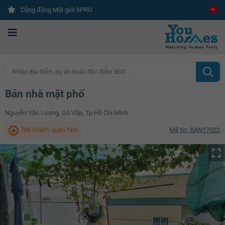
Cộng đồng Môi giới bPRO
Nhập địa điểm, dự án hoặc đặc điểm BĐS ...
Bán nhà mặt phố
Nguyễn Văn Lượng, Gò Vấp, Tp Hồ Chí Minh
786 khách quan tâm
Mã tin: BAN17022