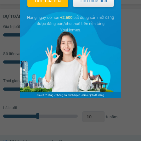
Tìm mua nhà
Tìm thuê nhà
6.21 tỷ
6.23 tỷ
DỰ TOÁN KHOẢN VAY (ĐƠN VỊ: VNĐ)
Hàng ngày, có hơn
+2.600
bất động sản mới đang
6.25 tỷ
được đăng bán/cho thuê trên nền tảng
Giá trị bất động sản
YouHomes.
6.27 tỷ
Triệu
6.29 tỷ
Số tiền vay (
70
%/GTNĐ)
6.31 tỷ
Triệu
6.33 tỷ
6.35 tỷ
Thời gian vay
Năm
6.37 tỷ
6.39 tỷ
Lãi suất
6.41 tỷ
% năm
6.43 tỷ
6.45 tỷ