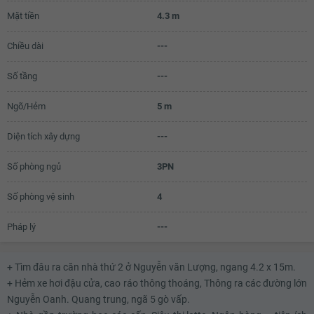
Mặt tiền
4.3 m
5.73 tỷ
Chiều dài
---
5.75 tỷ
5.77 tỷ
Số tầng
---
5.79 tỷ
Ngõ/Hẻm
5 m
5.81 tỷ
Diện tích xây dựng
---
5.83 tỷ
Số phòng ngủ
3PN
5.85 tỷ
Số phòng vệ sinh
4
5.87 tỷ
5.89 tỷ
Pháp lý
---
5.91 tỷ
+ Tìm đâu ra căn nhà thứ 2 ở Nguyễn văn Lượng, ngang 4.2 x 15m.
5.93 tỷ
+ Hẻm xe hơi đậu cửa, cao ráo thông thoáng, Thông ra các đường lớn
Nguyễn Oanh. Quang trung, ngã 5 gò vấp.
5.95 tỷ