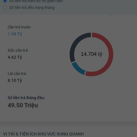
Số tiền trả theo dư nợ giảm dần
6.47 tỷ
Số tiền trả đều hàng tháng
6.49 tỷ
Cần trả trước
6.51 tỷ
1.98 Tỷ
6.53 tỷ
Gốc cần trả
6.55 tỷ
4.62 Tỷ
6.57 tỷ
6.59 tỷ
Lãi cần trả
8.10 Tỷ
6.6 tỷ
Số tiền trả tháng đầu:
49.50 Triệu
VỊ TRÍ & TIỆN ÍCH KHU VỰC XUNG QUANH