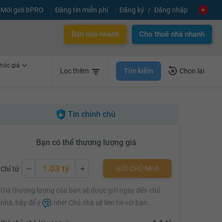
Môi giới bPRO
Đăng tin miễn phí
Đăng ký
Đăng nhập
✕
Gói dịch vụ CAM KẾT
BÁN ĐƯỢC NHÀ TRONG 3 THÁNG
Bán nhà nhanh
Cho thuê nhà nhanh
Liên hệ tư vấn
húc giá
Tìm kiếm
Lọc thêm
Chọn lại
Tin chính chủ
Bạn có thể thương lượng giá
1.03 tỷ
GỬI CHỦ NHÀ
Chỉ từ
1.03 tỷ
Giá thương lượng của bạn sẽ được gửi ngay đến chủ
1.05 tỷ
nhà, hãy để ý
nhé! Chủ nhà sẽ liên hệ với bạn.
1.07 tỷ