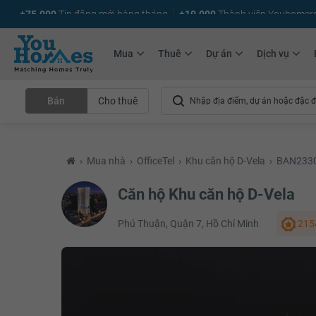
+75.000
Tin đăng mới hàng tháng
+10.000
Thành viên Youhomer
Mua
Thuê
Dự án
Dịch vụ
Bán
Cho thuê
›
Mua nhà
›
OfficeTel
›
Khu căn hộ D-Vela
›
BAN233
Căn hộ Khu căn hộ D-Vela
Phú Thuận, Quận 7, Hồ Chí Minh
215