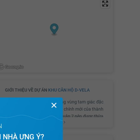
GIỚI THIỆU VỀ DỰ ÁN
KHU CĂN HỘ D-VELA
Khu căn hộc D-Vela
nằm trong vùng tam giác đặc
✕
khu kinh tế, thương mại, hành chính mới của thành
phố gồm có quận 1, quận 2, quận 7 nên được thừa
Xem thêm
hưởng toàn bộ hệ thống hạ tầng - kinh tế - xã hội
N
vô cùng phong phú.
 NHÀ ƯNG Ý?