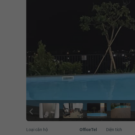
Loại căn hộ
OfficeTel
Diện tích