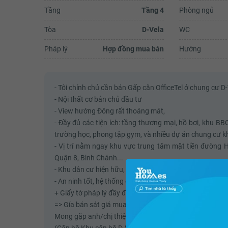
Tầng
Tầng 4
Phòng ngủ
Tòa
D-Vela
WC
Pháp lý
Hợp đồng mua bán
Hướng
- Tôi chính chủ cần bán Gấp căn OfficeTel ở chung cư 
- Nội thất cơ bản chủ đầu tư
- View hướng Đông rất thoáng mát,
- Đầy đủ các tiện ích: tầng thương mại, hồ bơi, khu BB
trường học, phong tập gym, và nhiều dự án chung cư kh
- Vị trí nằm ngay khu vực trung tâm mặt tiền đường 
Quận 8, Bình Chánh...
- Khu dân cư hiện hữu, đông đúc, giao thông thuận tiện,
- An ninh tốt, hệ thống camera tầng hầm, tầng trệt, bảo
+ Giấy tờ pháp lý đầy đủ.
=> Gía bán sát giá mua, nên không thương lượng
Mong gặp anh/chị thiện chí. liên hệ tôi chính chủ
(Căn hộ Khu căn hộ D-Vela - Mua officetel)