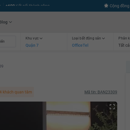
s
+600
Kết nối thành công
Cộng đồng 
Blog
Khu vực
Loại bất động sản
Phân k
Quận 7
OfficeTel
Tất cả
09
4 khách quan tâm
Mã tin: BAN23309