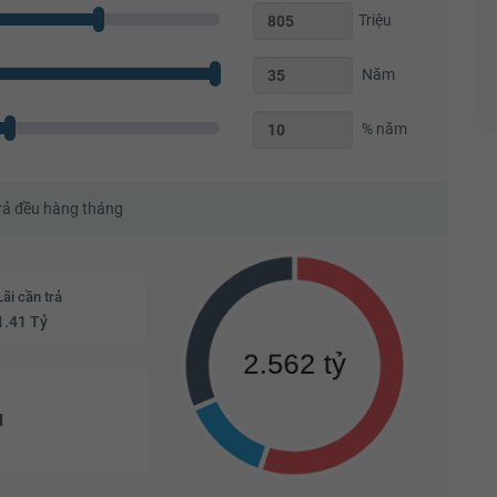
Triệu
Năm
% năm
trả đều hàng tháng
Lãi cần trả
1.41 Tỷ
u