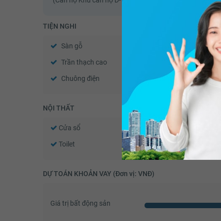
TIỆN NGHI
Sàn gỗ
Sàn đá
Trần thạch cao
Tường sơn bả
Chuông điện
Cửa gỗ công nghiệp
NỘI THẤT
Cửa sổ
Tủ âm tường
Toilet
Quạt thông gió
DỰ TOÁN KHOẢN VAY (Đơn vị: VNĐ)
Giá trị bất động sản