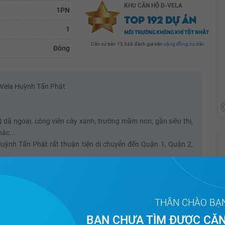
KHU CĂN HỘ D-VELA
1PN
TOP 192 DỰ ÁN
1
MÔI TRƯỜNG KHÔNG KHÍ TỐT NHẤT
Căn cứ trên 13,548 đánh giá trên
cộng đồng cư dân
Đông
D-Vela Huỳnh Tấn Phát
Q dã ngoại, công viên cây xanh, trường mầm non, gần siêu thị,
ác...
Huỳnh Tấn Phát rất thuận tiện di chuyển đến Quận 1, Quận 2,
 vệ 24/24.
THÂN CHÀO BẠ
BẠN CHƯA TÌM ĐƯỢC CĂN