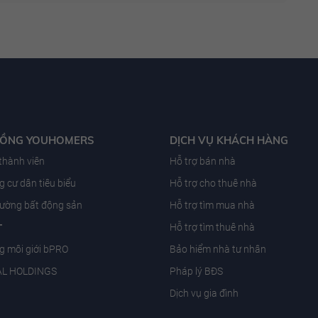
ĐỒNG YOUHOMERS
DỊCH VỤ KHÁCH HÀNG
 thành viên
Hỗ trợ bán nhà
 cư dân tiêu biểu
Hỗ trợ cho thuê nhà
trường bất động sản
Hỗ trợ tìm mua nhà
T
Hỗ trợ tìm thuê nhà
g môi giới bPRO
Bảo hiểm nhà tư nhân
AL HOLDINGS
Pháp lý BĐS
Dịch vụ gia đình