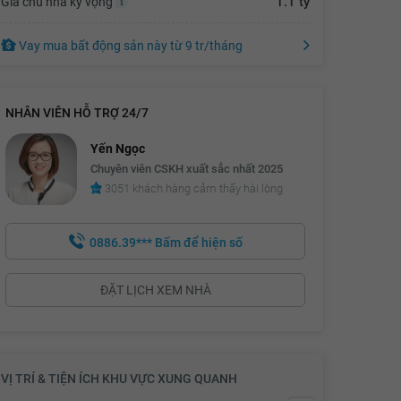
1.1 tỷ
Giá chủ nhà kỳ vọng
1.09 tỷ
Vay mua bất động sản này
từ
9 tr
/tháng
1.11 tỷ
1.13 tỷ
NHÂN VIÊN HỖ TRỢ 24/7
1.15 tỷ
Yến Ngọc
Chuyên viên CSKH xuất sắc nhất 2025
3051 khách hàng cảm thấy hài lòng
0886.39***
Bấm để hiện số
ĐẶT LỊCH XEM NHÀ
VỊ TRÍ & TIỆN ÍCH KHU VỰC XUNG QUANH