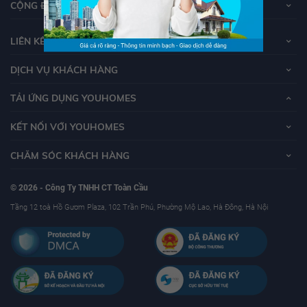
CỘNG ĐỒNG YOUHOMERS
LIÊN KẾT
DỊCH VỤ KHÁCH HÀNG
TẢI ỨNG DỤNG YOUHOMES
KẾT NỐI VỚI YOUHOMES
CHĂM SÓC KHÁCH HÀNG
© 2026 - Công Ty TNHH CT Toàn Cầu
Tầng 12 toà Hồ Gươm Plaza, 102 Trần Phú, Phường Mộ Lao, Hà Đông, Hà Nội