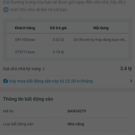
Giá thương lượng của bạn sẽ được gửi ngay đến chủ nhà, hãy để ý
3.03 tỷ
nhé! Chủ nhà sẽ liên hệ với bạn.
3.05 tỷ
3.07 tỷ
Khách hàng
Đã trả giá
Nội dung
3.09 tỷ
091105xxxx
3.02 tỷ
On thi em ky hop dong luon nhe a
3.11 tỷ
079711xxxx
3.19 tỷ
3.13 tỷ
3.15 tỷ
3.4 tỷ
Giá chủ nhà kỳ vọng
3.17 tỷ
Vay mua bất động sản này
từ
25.50 tr
/tháng
3.19 tỷ
Thông tin bất động sản
3.21 tỷ
3.23 tỷ
Mã tin
BAN24279
3.25 tỷ
Loại bất động sản
Nhà riêng
3.27 tỷ