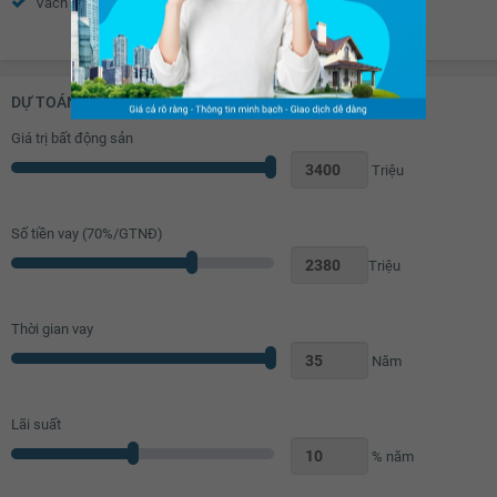
Vách kính nhà tắm
Toilet
Xem thêm
Quạt thông gió
Bồn rửa mặt
Chắn ban công
DỰ TOÁN KHOẢN VAY (ĐƠN VỊ: VNĐ)
Giá trị bất động sản
Triệu
Số tiền vay (
70
%/GTNĐ)
Triệu
Thời gian vay
Năm
Lãi suất
% năm