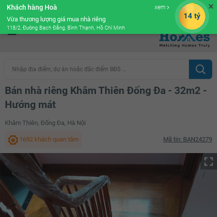
✕
Khách hàng Hoà
xem
Cộng đồng Môi giới bPRO
14 tỷ
Vừa thương lượng giá mua nhà riêng
118/2, Đường Bạch Đằng, Bình Thạnh, Hồ Chí Minh
Nhập địa điểm, dự án hoặc đặc điểm BĐS ...
Bán nhà riêng Khâm Thiên Đống Đa - 32m2 -
Hướng mát
Khâm Thiên, Đống Đa, Hà Nội
1692 khách quan tâm
Mã tin: BAN24279