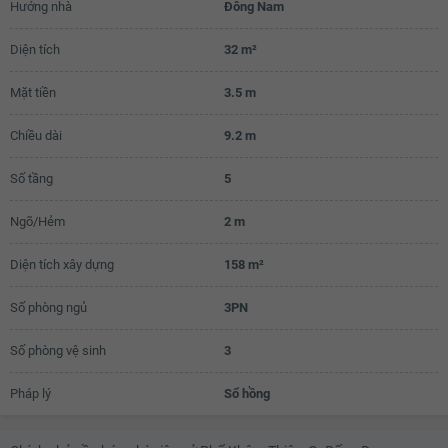
Hướng nhà
Đông Nam
3.29 tỷ
Diện tích
32 m²
3.31 tỷ
Mặt tiền
3.5 m
3.33 tỷ
3.35 tỷ
Chiều dài
9.2 m
3.37 tỷ
Số tầng
5
3.39 tỷ
Ngõ/Hẻm
2 m
3.4 tỷ
Diện tích xây dựng
158 m²
Số phòng ngủ
3PN
Số phòng vệ sinh
3
Pháp lý
Sổ hồng