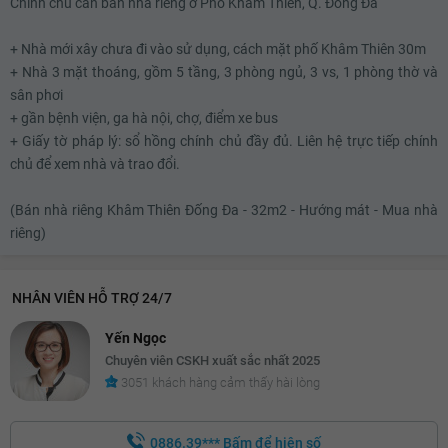
Chính chủ cần bán nhà riêng ở Phố Khâm Thiên, Q. Đống Đa
+ Nhà mới xây chưa đi vào sử dụng, cách mặt phố Khâm Thiên 30m
+ Nhà 3 mặt thoáng, gồm 5 tầng, 3 phòng ngủ, 3 vs, 1 phòng thờ và
sân phơi
+ gần bệnh viện, ga hà nội, chợ, điểm xe bus
+ Giấy tờ pháp lý: sổ hồng chính chủ đầy đủ. Liên hệ trực tiếp chính
chủ để xem nhà và trao đổi.
(Bán nhà riêng Khâm Thiên Đống Đa - 32m2 - Hướng mát - Mua nhà
riêng)
NHÂN VIÊN HỖ TRỢ 24/7
Yến Ngọc
Chuyên viên CSKH xuất sắc nhất 2025
3051 khách hàng cảm thấy hài lòng
0886.39***
Bấm để hiện số