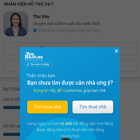
NHÂN VIÊN HỖ TRỢ 24/7
Thu Vân
Chuyên viên CSKH xuất sắc nhất 2025
2736 khách hàng cảm thấy hài lòng
0886.39***
Bấm để hiện số
✕
ĐẶT LỊCH XEM
Thân chào bạn
Bạn chưa tìm được căn nhà ưng ý?
DỰ TOÁN KHOẢN VAY (ĐƠN VỊ: VNĐ)
Đừng lo! Hãy để YouHomes giúp bạn nhé.
Giá trị bất động sản
Tìm mua nhà
Tìm thuê nhà
Triệu
Hàng ngày, có hơn
+2.600
bất động sản mới đang
Số tiền vay (
70
%/GTNĐ)
được đăng bán/cho thuê trên nền tảng
Triệu
YouHomes.