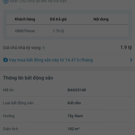
nhé! Chủ nhà sẽ liên hệ với bạn.
1.79 tỷ
1.81 tỷ
Khách hàng
Đã trả giá
Nội dung
1.83 tỷ
088679xxxx
1.76 tỷ
1.85 tỷ
1.9 tỷ
Giá chủ nhà kỳ vọng
1.87 tỷ
1.89 tỷ
Vay mua bất động sản này
từ
14.47 tr
/tháng
1.91 tỷ
Thông tin bất động sản
1.93 tỷ
Mã tin
BAN33148
Loại bất động sản
Đất nền
Hướng
Tây Nam
Diện tích
102 m²