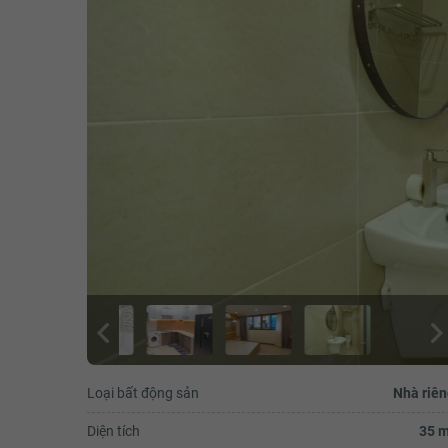
Loại bất động sản
Nhà riên
Diện tích
35 m