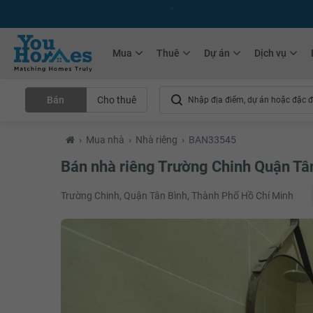
+75.000
Tin đăng mới hàng tháng
+10.000
Thành viên Youhomer
Mua
Thuê
Dự án
Dịch vụ
Bán
Cho thuê
›
Mua nhà
›
Nhà riêng
›
BAN33545
Bán nhà riêng Trường Chinh Quận Tâ
Trường Chinh, Quận Tân Bình, Thành Phố Hồ Chí Minh