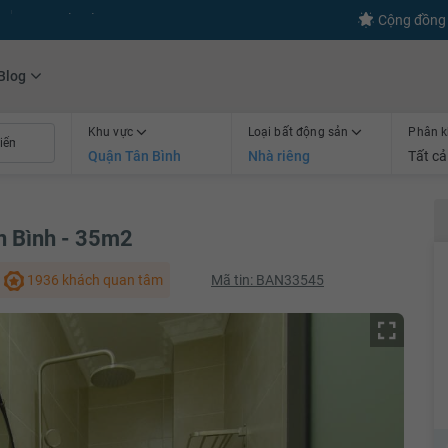
s
+600
Kết nối thành công
Cộng đồng 
Blog
Khu vực
Loại bất động sản
Phân k
Quận Tân Bình
Nhà riêng
Tất cả
n Bình - 35m2
1936 khách quan tâm
Mã tin: BAN33545