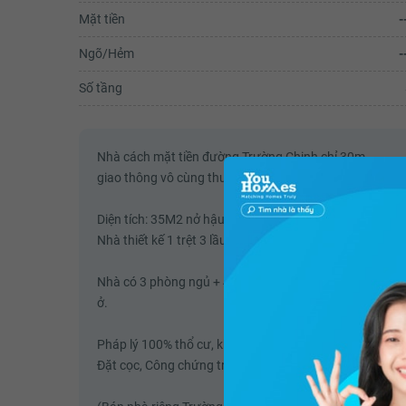
Mặt tiền
-
Ngõ/Hẻm
-
Số tầng
Nhà cách mặt tiền đường Trường Chinh chỉ 30m,
giao thông vô cùng thuận lợi, kết nối tới các quận trung
Diện tích: 35M2 nở hậu, chủ nhà làm ăn rất có lộc.
Nhà thiết kế 1 trệt 3 lầu, 1 sân thượng theo phong cách
Nhà có 3 phòng ngủ + 4 WC, phòng khách, phòng bếp riê
ở.
Pháp lý 100% thổ cư, không tranh chấp, sổ hồng riêng.
Đặt cọc, Công chứng trong ngày.