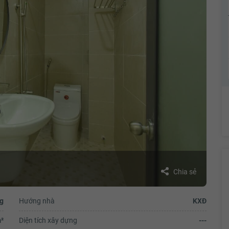
Chia sẻ
g
Hướng nhà
KXĐ
²
Diện tích xây dựng
---