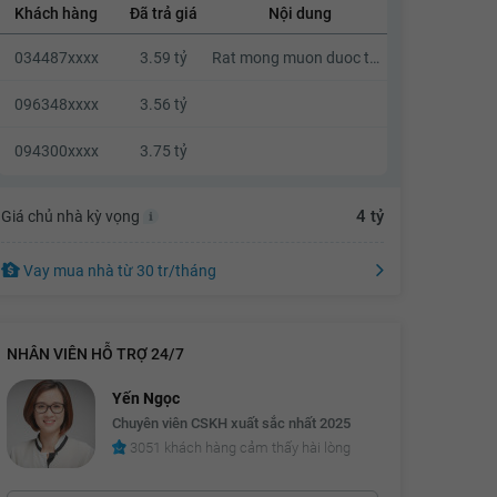
Khách hàng
Đã trả giá
Nội dung
3.58 tỷ
034487xxxx
3.59 tỷ
Rat mong muon duoc thuong luong
3.6 tỷ
3.62 tỷ
096348xxxx
3.56 tỷ
3.64 tỷ
094300xxxx
3.75 tỷ
3.66 tỷ
4 tỷ
Giá chủ nhà kỳ vọng
3.68 tỷ
3.7 tỷ
Vay mua nhà
từ
30 tr
/tháng
3.72 tỷ
3.74 tỷ
NHÂN VIÊN HỖ TRỢ 24/7
3.76 tỷ
Yến Ngọc
3.78 tỷ
Chuyên viên CSKH xuất sắc nhất 2025
3051 khách hàng cảm thấy hài lòng
3.8 tỷ
3.82 tỷ