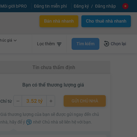
Môi giới bPRO
Đăng tin miễn phí
Đăng ký
Đăng nhập
Bán nhà nhanh
Cho thuê nhà nhanh
húc giá
Tìm kiếm
Lọc thêm
Chọn lại
Tin chưa thẩm định
Bạn có thể thương lượng giá
3.52 tỷ
GỬI CHỦ NHÀ
Chỉ từ
3.52 tỷ
Giá thương lượng của bạn sẽ được gửi ngay đến chủ
3.54 tỷ
nhà, hãy để ý
nhé! Chủ nhà sẽ liên hệ với bạn.
3.56 tỷ