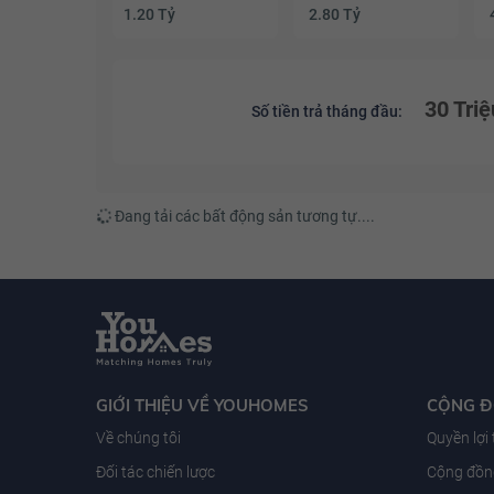
1.20 Tỷ
2.80 Tỷ
30 Triệ
Số tiền trả tháng đầu:
Đang tải các bất động sản tương tự....
GIỚI THIỆU VỀ YOUHOMES
CỘNG 
Về chúng tôi
Quyền lợi
Đối tác chiến lược
Cộng đồng