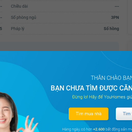
--
Chiều dài
---
--
Số phòng ngủ
3PN
5
Pháp lý
Sổ hồng
 tâm.
THÂN CHÀO BẠ
 Châu Âu hiện đại.
BẠN CHƯA TÌM ĐƯỢC CĂN
ng, nhà được trang bị đầy đủ nội thất khách mua chỉ việc vào
Đừng lo! Hãy để YouHomes giú
Tìm mua nhà
Tìm 
Hàng ngày, có hơn
+2.600
bất động sản m