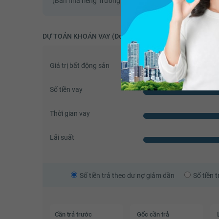
(Bán nhà riêng Trường Chinh Quận Tân Bình - 35m2 - M
DỰ TOÁN KHOẢN VAY (Đơn vị: VNĐ)
Giá trị bất động sản
Số tiền vay
Thời gian vay
Lãi suất
Số tiền trả theo dư nợ giảm dần
Số tiền 
Cần trả trước
Gốc cần trả