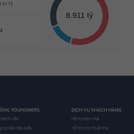
4.91 Tỷ
u
ĐỒNG YOUHOMERS
DỊCH VỤ KHÁCH HÀNG
 thành viên
Hỗ trợ bán nhà
 cư dân tiêu biểu
Hỗ trợ cho thuê nhà