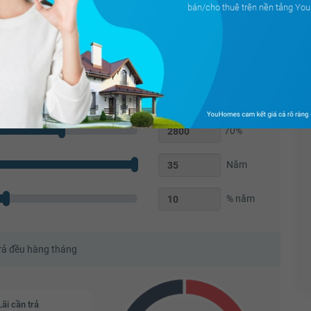
ua nhà riêng)
bán/cho thuê trên nền tảng Y
Triệu
70
%
Năm
% năm
trả đều hàng tháng
Lãi cần trả