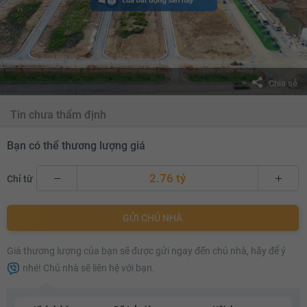
Chia sẻ
Tin chưa thẩm định
Bạn có thể thương lượng giá
2.76 tỷ
Chỉ từ
2.76 tỷ
GỬI CHỦ NHÀ
2.78 tỷ
Giá thương lượng của bạn sẽ được gửi ngay đến chủ nhà, hãy để ý
2.8 tỷ
nhé! Chủ nhà sẽ liên hệ với bạn.
2.82 tỷ
2.84 tỷ