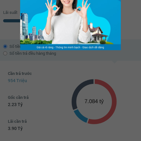
Lãi suất
% năm
Số tiền trả theo dư nợ giảm dần
Số tiền trả đều hàng tháng
Cần trả trước
954 Triệu
Gốc cần trả
2.23 Tỷ
Lãi cần trả
3.90 Tỷ