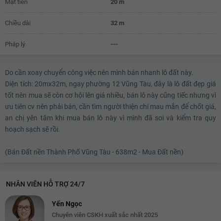
Mặt tiền
20 m
3.1 tỷ
3.12 tỷ
Chiều dài
32 m
3.14 tỷ
Pháp lý
---
3.16 tỷ
Do cần xoay chuyển công việc nên mình bán nhanh lô đất này.
3.18 tỷ
Diện tích: 20mx32m, ngay phường 12 Vũng Tàu, đây là lô đất đẹp giá
tốt nên mua sẽ còn cơ hội lên giá nhiều, bán lô này cũng tiếc nhưng vì
ưu tiên cv nên phải bán, cần tìm người thiện chí mau mắn để chốt giá,
an chị yên tâm khi mua bán lô này vì mình đã soi và kiểm tra quy
hoạch sạch sẽ rồi.
(Bán Đất nền Thành Phố Vũng Tàu - 638m2 - Mua Đất nền)
NHÂN VIÊN HỖ TRỢ 24/7
Yến Ngọc
Chuyên viên CSKH xuất sắc nhất 2025