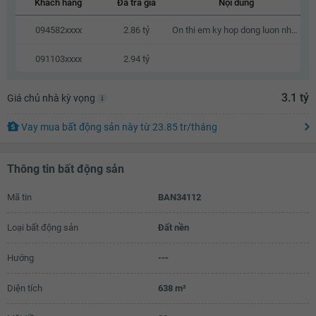
Khách hàng
Đã trả giá
Nội dung
2.86 tỷ
094582xxxx
2.86 tỷ
On thi em ky hop dong luon nhe a
2.88 tỷ
091103xxxx
2.94 tỷ
2.9 tỷ
2.92 tỷ
3.1 tỷ
Giá chủ nhà kỳ vọng
2.94 tỷ
Vay mua bất động sản này
từ
23.85 tr
/tháng
2.96 tỷ
Thông tin bất động sản
2.98 tỷ
3 tỷ
Mã tin
BAN34112
3.02 tỷ
Loại bất động sản
Đất nền
3.04 tỷ
Hướng
---
3.06 tỷ
Diện tích
638 m²
3.08 tỷ