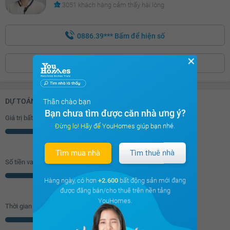
3051 khách hàng cảm thấy hài lòng
0886.39***
Bấm để hiện số
✕
ĐẶT LỊCH XEM
DỰ TOÁN KHOẢN VAY (ĐƠN VỊ: VNĐ)
Thân chào bạn
Bạn chưa tìm được căn nhà ưng ý?
Giá trị bất động sản
Đừng lo! Hãy để YouHomes giúp bạn nhé.
Triệu
Tìm mua nhà
Tìm thuê nhà
Số tiền vay (
70
%/GTNĐ)
Triệu
Hàng ngày, có hơn
+2.600
bất động sản mới đang
được đăng bán/cho thuê trên nền tảng
YouHomes.
Thời gian vay
Năm