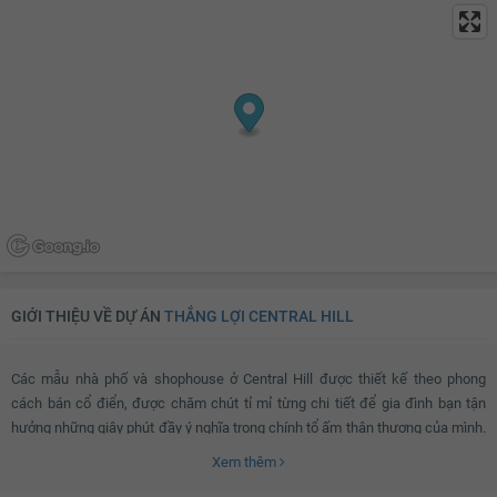
GIỚI THIỆU VỀ DỰ ÁN
THẮNG LỢI CENTRAL HILL
Các mẫu nhà phố và shophouse ở Central Hill được thiết kế theo phong
cách bán cổ điển, được chăm chút tỉ mỉ từng chi tiết để gia đình bạn tận
hưởng những giây phút đầy ý nghĩa trong chính tổ ấm thân thương của mình.
Ngoài thiết kế độc đáo với không gian sống biệt lập, nhà phố và shophouse
Xem thêm
còn thuận tiện để kinh doanh và cho thuê 12 15 triệu/tháng.