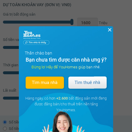
DỰ TOÁN KHOẢN VAY (ĐƠN VỊ: VNĐ)
Giá trị bất động sản
Triệu
✕
Số tiền vay (
70
%/GTNĐ)
Triệu
Thân chào bạn
Bạn chưa tìm được căn nhà ưng ý?
Thời gian vay
Đừng lo! Hãy để YouHomes giúp bạn nhé.
Năm
Tìm mua nhà
Tìm thuê nhà
Lãi suất
Hàng ngày, có hơn
+2.600
bất động sản mới đang
% năm
được đăng bán/cho thuê trên nền tảng
YouHomes.
Số tiền trả theo dư nợ giảm dần
Số tiền trả đều hàng tháng