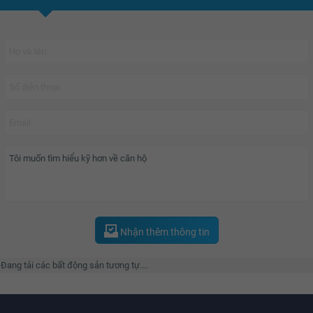
Long, Vạn Thịnh Phát, Thắng Lợi Group, Cát Tường, Trần Anh...khiến giá trị
bất động sản khu vực tăng bình quân 30 50 %/năm.
Nhận thêm thông tin
Đang tải các bất động sản tương tự....