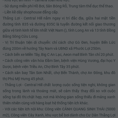
- Sử dụng miễn phí Hồ Bơi, Sân Bóng Rỗ, Trung tâm thể dục thể thao.
- Liền kề dãy shophouse đẳng cấp.
Thắng Lợi - Central Hill nằm ngay vị trí đắc địa, giữa hai mặt tiền
đường tỉnh 835 và đường 835C là tuyến đường kết nối giao thương
giữa vệ tinh kinh tế lớn nhất Việt Nam (), tỉnh Long An và 13 tỉnh Đồng
Bằng Sông Cửu Long.
- Vị Trí thuận tiện di chuyển: chỉ cách chợ Gò Đen, huyện Bến Lức
đúng 200m về hướng Tây Nam và UBND xã Phước Lợi 250m.
• Cách bến xe Miền Tây, Big C An Lạc, Aeon mall Bình Tân chỉ 20 phút.
• Cách công viên văn hóa Đầm Sen, bệnh viện Hùng Vương, đại học Y
Dược, bệnh viện Triều An, Chợ Bình Tây 35 phút.
• Cách sân bay Tân Sơn Nhất, chợ Bến Thành, chợ An Đông, khu đô
thị Phú Mỹ Hưng 45 phút.
- Thắng Lợi - Central Hill chất lượng cuộc sống tiện nghi, không gian
sống trong lành và thoáng mát, sẽ cảm thấy thay đổi so với cuộc
sống tại đô thị chật hẹp, nơi mà không gian sống thiếu đi mảng xanh
thiên nhiên cùng với hàng loạt hệ thống tiện ích khác.
- Với các tiện ích nội khu: Công viên CẢNH QUANG SINH THÁI (5000
m2), Công viên Cây Xanh, khu vực bể bơi dành cho Cư Dân Thắng Lợi