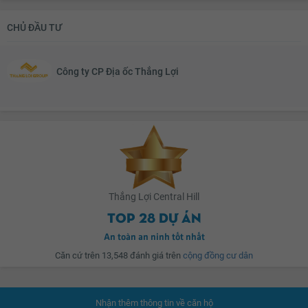
CHỦ ĐẦU TƯ
Trung tâm thương mại Diamond đáp ứng tất cả các nhu cầu mua sắm, ăn
uống, giải trí, chăm sóc sức khỏe và sắc đẹp. Trung tâm tổ chức sự kiện
tiêu chuẩn với hơn 500 khách
Công ty CP Địa ốc Thắng Lợi
Công viên Park Hill hơn 3000m2 không gian xanh với các tiện ích vui chơi,
giải trí sẽ là nơi gắn kết cư dân trong một cộng đồng văn minh. Khu
Compound khép kín, có bảo vệ và camera theo dõi 24/24 , đảm bảo an ninh
tuyệt đối.
Vị trí cửa ngõ khu Tây, ngay trung tâm đô thị sầm uất; liền kề chợ, trường
Thắng Lợi Central Hill
học, bệnh viện, siêu thị, ngân hàng,... Kết nối trực tiếp QL 1 A, cao tốc Sài
Top 28 dự án
Gòn Trung Lương, cao tốc Bến Lức Long Thành, từ Thắng Lợi Central Hill có
thể dễ dàng di chuyển về trung tâm TPHCM, Phú Mỹ Hưng Q 7 , các tỉnh
An toàn an ninh tốt nhất
miền Tây và Đông Nam Bộ chỉ trong ít phút.
Căn cứ trên 13,548 đánh giá trên
cộng đồng cư dân
Dự án nằm trong quy hoạch đô thị vệ tinh của TP HCM, cơ sở hạ tầng được
Nhận thêm thông tin về căn hộ
đầu tư mạnh mẽ với sự xuất hiện của các tập đoàn lớn như Vingroup, Nam