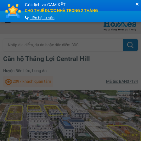
✕
Gói dịch vụ CAM KẾT
Cộng đồng Môi giới bPRO
CHO THUÊ ĐƯỢC NHÀ TRONG 2 THÁNG
Liên hệ tư vấn
Nhập địa điểm, dự án hoặc đặc điểm BĐS ...
Căn hộ Thắng Lợi Central Hill
Huyện Bến Lức, Long An
2097 khách quan tâm
Mã tin: BAN37134