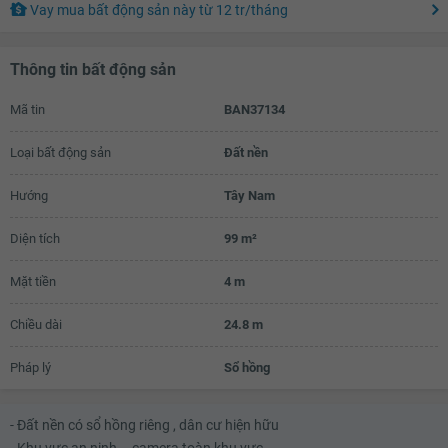
Vay mua bất động sản này
từ
12 tr
/tháng
Thông tin bất động sản
Mã tin
BAN37134
Loại bất động sản
Đất nền
Hướng
Tây Nam
Diện tích
99 m²
Mặt tiền
4 m
Chiều dài
24.8 m
Pháp lý
Sổ hồng
- Đất nền có sổ hồng riêng , dân cư hiện hữu
- Khu vực an ninh – camera toàn khu vực.