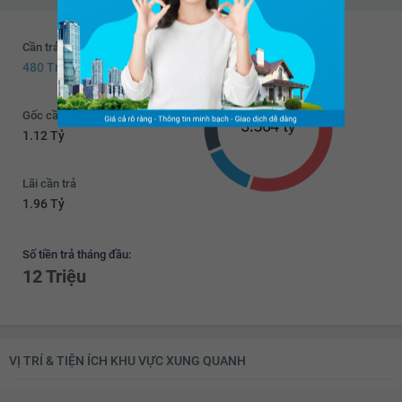
Cần trả trước
480 Triệu
Gốc cần trả
1.12 Tỷ
Lãi cần trả
1.96 Tỷ
Số tiền trả tháng đầu:
12 Triệu
VỊ TRÍ & TIỆN ÍCH KHU VỰC XUNG QUANH