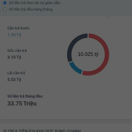
Số tiền trả theo dư nợ giảm dần
Số tiền trả đều hàng tháng
Cần trả trước
1.35 Tỷ
Gốc cần trả
3.15 Tỷ
Lãi cần trả
5.53 Tỷ
Số tiền trả tháng đầu:
33.75 Triệu
VỊ TRÍ & TIỆN ÍCH KHU VỰC XUNG QUANH