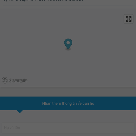
Nhận thêm thông tin về căn hộ