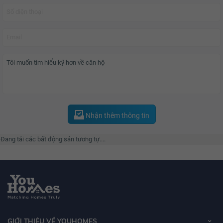
Nhận thêm thông tin
Đang tải các bất động sản tương tự....
GIỚI THIỆU VỀ YOUHOMES