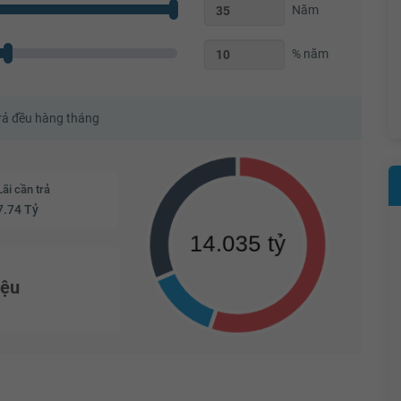
Năm
% năm
trả đều hàng tháng
Lãi cần trả
7.74 Tỷ
iệu