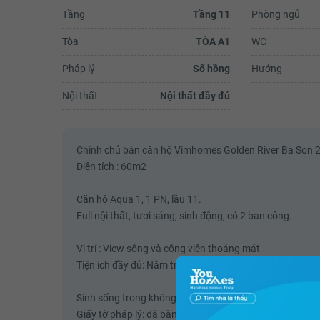
Tầng
Tầng 11
Phòng ngủ
Tòa
TÒA A1
WC
Pháp lý
Sổ hồng
Hướng
Mai Vũ
Nội thất
Nội thất đầy đủ
Một ngày đầu đông mưa rét nhưng
tình người.Sáng nay đưa các cháu 
từ Park10, trời mưa, tay xách nách
tôi đã làm rơi cái ví trong đó có điện
Chính chủ bán căn hộ Vimhomes Golden River Ba Son 2
Xem đ
Diện tích : 60m2
Căn hộ Aqua 1, 1 PN, lầu 11.
Full nội thất, tươi sáng, sinh động, có 2 ban công.
Vị trí : View sông và công viên thoáng mát
Tiện ích đầy đủ: Nằm trên Quận 1 nên thuận tiện đi san
Sinh sống trong không gian hiện đại, tiện nghi.
Giấy tờ pháp lý: đã bàn giao (sở hữu vĩnh viễn).