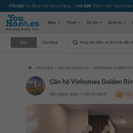
+75.000
Tin đăng mới hàng tháng
+10.000
Thành viên Youhomer
Mua
Thuê
Dự án
Dịch vụ
Bán
Cho thuê
›
Mua nhà
›
Căn hộ chung cư
›
Vinhomes Golden Riv
Căn hộ Vinhomes Golden Riv
Bến Nghé, Quận 1, Hồ Chí Minh
1482 