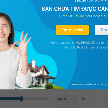
THÂN CHÀO BẠ
BẠN CHƯA TÌM ĐƯỢC CĂN
 1, Tp Hồ Chí Minh.
)
Đừng lo! Hãy để YouHomes giú
Tìm mua nhà
Tìm 
Cửa sổ
Tủ quần áo
Hàng ngày, có hơn
+2.600
bất động sản m
Bàn học
Đèn ngủ
bán/cho thuê trên nền tảng Y
Bếp gas dương
Bếp từ âm
Triệu
Triệu