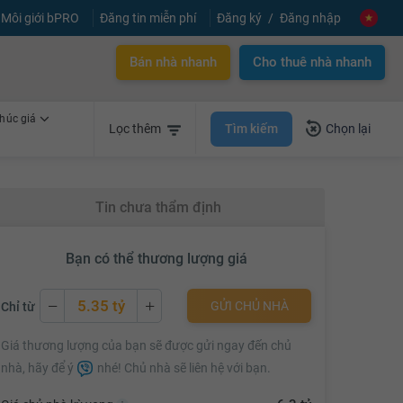
Môi giới bPRO
Đăng tin miễn phí
Đăng ký
Đăng nhập
Bán nhà nhanh
Cho thuê nhà nhanh
húc giá
Tìm kiếm
Lọc thêm
Chọn lại
Tin chưa thẩm định
Bạn có thể thương lượng giá
5.35 tỷ
GỬI CHỦ NHÀ
Chỉ từ
5.35 tỷ
Giá thương lượng của bạn sẽ được gửi ngay đến chủ
5.37 tỷ
nhà, hãy để ý
nhé! Chủ nhà sẽ liên hệ với bạn.
5.39 tỷ