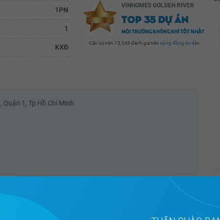
VINHOMES GOLDEN RIVER
1PN
TOP 35 DỰ ÁN
1
MÔI TRƯỜNG KHÔNG KHÍ TỐT NHẤT
Căn cứ trên 13,548 đánh giá trên
cộng đồng cư dân
KXĐ
Trần Thanh Đậu
 ấm áp
Thay mặt gia đình chị Thuần, xin chân
đi học
thành cảm ơn đội ngũ an ninh của Ba Son
 mang,
đã làm việc với tinh thần trách nhiệm cao
...
để ngày đêm bảo vệ tài sản và...
, Quận 1, Tp Hồ Chí Minh
ầy đủ
Xem đầy đủ
g các quận trung tâm.