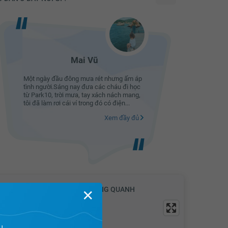
5.65 tỷ
5.67 tỷ
5.69 tỷ
5.71 tỷ
Mai Vũ
5.73 tỷ
Một ngày đầu đông mưa rét nhưng ấm áp
Thay mặt 
tình người.Sáng nay đưa các cháu đi học
thành cảm
5.75 tỷ
từ Park10, trời mưa, tay xách nách mang,
đã làm việ
tôi đã làm rơi cái ví trong đó có điện...
để ngày đê
5.77 tỷ
Xem đầy đủ
5.79 tỷ
5.81 tỷ
5.83 tỷ
5.85 tỷ
VỊ TRÍ & TIỆN ÍCH KHU VỰC XUNG QUANH
✕
5.87 tỷ
5.89 tỷ