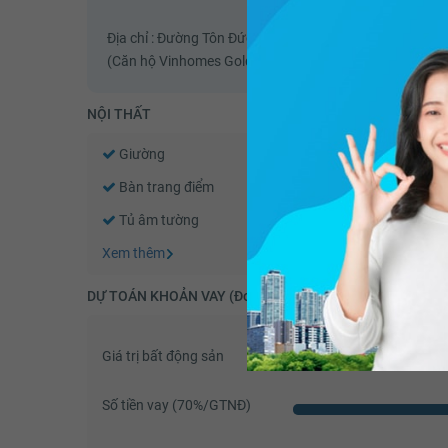
Địa chỉ : Đường Tôn Đức Thắng, Phường Bến Nghé, Quận
(Căn hộ Vinhomes Golden River - Mua căn hộ chung cư
NỘI THẤT
Giường
Tủ đầu giường
Bàn trang điểm
Bàn làm việc
Tủ âm tường
Bếp gas âm
Xem thêm
DỰ TOÁN KHOẢN VAY (Đơn vị: VNĐ)
Giá trị bất động sản
Số tiền vay (
70
%/GTNĐ)