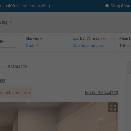
s
+600
Kết nối thành công
Cộng đồng 
Blog
Khu vực
Loại bất động sản
Phân k
Quận 1
Căn hộ chung cư
Tất cả
er
›
BAN44778
er
khách quan tâm
Mã tin: BAN44778