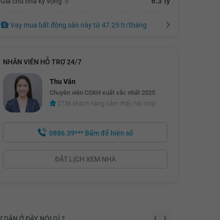
6.3 tỷ
Giá chủ nhà kỳ vọng
5.41 tỷ
Vay mua bất động sản này
từ
47.25 tr
/tháng
5.43 tỷ
5.45 tỷ
NHÂN VIÊN HỖ TRỢ 24/7
5.47 tỷ
Thu Vân
5.49 tỷ
Chuyên viên CSKH xuất sắc nhất 2025
5.51 tỷ
2736 khách hàng cảm thấy hài lòng
5.53 tỷ
0886.39***
Bấm để hiện số
5.55 tỷ
5.57 tỷ
ĐẶT LỊCH XEM NHÀ
5.59 tỷ
5.61 tỷ
5.63 tỷ
‹
›
 DÂN Ở ĐÂY NÓI GÌ ?