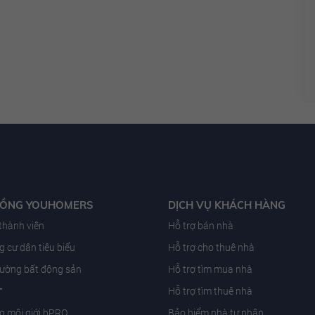
ĐỒNG YOUHOMERS
DỊCH VỤ KHÁCH HÀNG
 thành viên
Hỗ trợ bán nhà
 cư dân tiêu biểu
Hỗ trợ cho thuê nhà
trường bất động sản
Hỗ trợ tìm mua nhà
T
Hỗ trợ tìm thuê nhà
g môi giới bPRO
Bảo hiểm nhà tư nhân