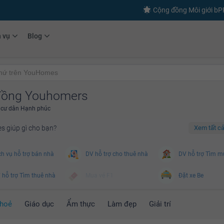
Cộng đồng Môi giới b
h vụ
Blog
đồng Youhomers
 cư dân Hạnh phúc
 giúp gì cho bạn?
Xem tất cả
h vụ hỗ trợ bán nhà
DV hỗ trợ cho thuê nhà
DV hỗ trợ Tìm m
hỗ trợ Tìm thuê nhà
Mua vé F1
Đặt xe Be
o hiểm nhà
Từ thiện
Đặt đồ ăn/uống
khoẻ
Giáo dục
Ẩm thực
Làm đẹp
Giải trí
 sĩ gia đình
Vé xem phim
Gọi xe sân bay