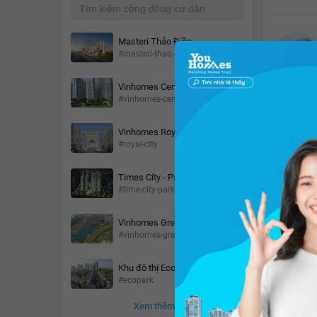
Masteri Thảo Điền
#masteri-thao-dien
Vinhomes Central Park
#vinhomes-central-park
Vinhomes Royal City
#royal-city
Times City - Park Hill
#time-city-park-hill
Hình ả
Vinhomes Green Bay
#vinhomes-green-bay
Khu đô thị Ecopark
#ecopark
Xem thêm