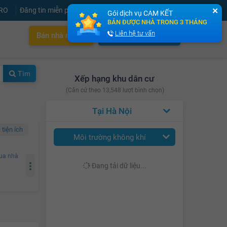
PRO
Đăng tin miễn phí
Đăng ký
Đăng nhập
✕
Gói dịch vụ CAM KẾT
BÁN ĐƯỢC NHÀ TRONG 3 THÁNG
Liên hệ tư vấn
Bán nhà nhanh
Cho thuê nhà nhanh
Tìm
Xếp hạng khu dân cư
(Căn cứ theo 13,548 lượt bình chọn)
Hà Nội
 tiện ích
Môi trường không khí
ua nhà
Đang tải dữ liệu...