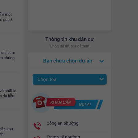
iếm một
m qua 3
Thông tin khu dân cư
Chọn dự án, toà để xem
 chỉ tiêm
êm chủng
Bạn chưa chọn dự án
Chọn toà
à nhất là
 da liễu
Công an phường
 gần khu
nh.
Trạm y tế phường