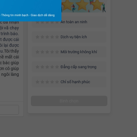
đi học từ
, các loại
hoại và lại
An toàn an ninh
ức đã nhận
ội vã chạy
trình báo.
Dịch vụ tiện ích
t được cái
i lại được
au.
Tôi thấy
Môi trường không khí
hề mất cái
ác bác giúp
Đẳng cấp sang trọng
ơn cô giúp
t ngôi làng
Chỉ số hạnh phúc
Bình chọn