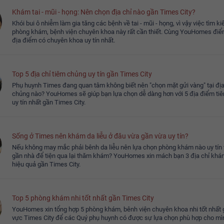
Khám tai - mũi - họng: Nên chọn địa chỉ nào gần Times City?
a chữa
Giặt là
Gọi giúp việc
Khói bui ô nhiễm làm gia tăng các bệnh về tai - mũi - họng, vì vậy việc tìm k
phòng khám, bệnh viện chuyên khoa này rất cần thiết. Cùng YouHomes điể
địa điểm có chuyên khoa uy tín nhất.
Top 5 địa chỉ tiêm chủng uy tín gần Times City
Phụ huynh Times đang quan tâm không biết nên "chọn mặt gửi vàng" tại địa
chủng nào? YouHomes sẽ giúp bạn lựa chọn dễ dàng hơn với 5 địa điểm ti
uy tín nhất gần Times City.
Sống ở Times nên khám da liễu ở đâu vừa gần vừa uy tín?
Nếu không may mắc phải bênh da liễu nên lựa chọn phòng khám nào uy tín v
gần nhà để tiện qua lại thăm khám? YouHomes xin mách bạn 3 địa chỉ khám
hiệu quả gần Times City.
Top 5 phòng khám nhi tốt nhất gần Times City
YouHomes xin tổng hợp 5 phòng khám, bênh viện chuyên khoa nhi tốt nhất
vực Times City để các Quý phụ huynh có được sự lựa chọn phù hợp cho mì