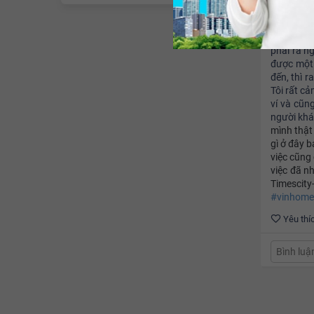
Một ngày
Park10, t
thẻ, cả th
phải ra n
được một 
đến, thì r
Tôi rất c
ví và cũn
người khá
mình thật
gì ở đây b
việc cũng
việc đã nh
Timescity
#vinhomes
Yêu thí