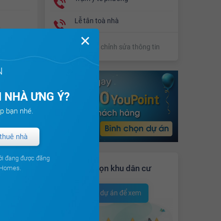
Lễ tân toà nhà
y
✕
y,
Đề xuất chỉnh sửa thông tin
ng tốt
N
 NHÀ ƯNG Ý?
p bạn nhé.
thuê nhà
ia sẻ
ới đang được đăng
Bình chọn khu dân cư
uHomes.
Copy Link
Chọn dự án để xem