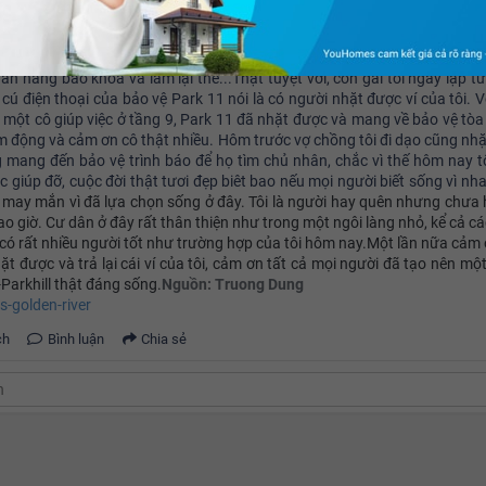
 đầu đông mưa rét nhưng ấm áp tình người.Sáng nay đưa các cháu 
rời mưa, tay xách nách mang, tôi đã làm rơi cái ví trong đó có điện thoại
ẻ tín dụng và một ít tiền mặt. Đang lo mất thì mất hết số liên lạc ở điện t
gân hàng báo khóa và làm lại thẻ...Thật tuyệt vời, con gái tôi ngay lập t
cú điện thoại của bảo vệ Park 11 nói là có người nhặt được ví của tôi. V
a một cô giú
p việc ở tầng 9, Park 11 đã nhặt được và mang về bảo vệ tòa 
ảm động và cảm ơn cô thật nhiều. Hôm trước vợ chồng tôi đi dạo cũng nhặ
g mang đến bảo vệ trình báo để họ tìm chủ nhân, chắc vì thế hôm nay tô
c giúp đỡ, cuộc đời thật tươi đẹp biêt bao nếu mọi người biết sống vì nh
 may mắn vì đã lựa chọn sống ở đây. Tôi là người hay quên nhưng chưa 
ao giờ. Cư dân ở đây rất thân thiện như trong một ngôi làng nhỏ, kể cả c
 có rất nhiều người tốt như trường hợp của tôi hôm nay.Một lần nữa cảm 
ặt được và trả lại cái ví của tôi, cảm ơn tất cả mọi người đã tạo nên mộ
-Parkhill thật đáng sống.
Nguồn: Truong Dung
-golden-river
ch
Bình luận
Chia sẻ