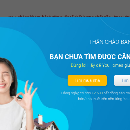
Top 5 phòng khám, bệnh viện quốc tế chất lượng nhất gần Times Cit
Để bạn dễ dàng trong lựa chọn địa chỉ khám chữa bệnh uy tín gần Times Cit
YouHomes xin đề xuất 5 phòng khám và bệnh viện quốc tế uy tín và chất lượ
nhất.
THÂN CHÀO BẠ
BẠN CHƯA TÌM ĐƯỢC CĂN
Đừng lo! Hãy để YouHomes giú
Tìm mua nhà
Tìm 
nh
Tài liệu
Ch
Hàng ngày, có hơn
+2.600
bất động sản m
bán/cho thuê trên nền tảng Yo
Mai Vũ
youhomer chuẩn
14 tháng 11, 2019