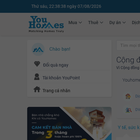
Thứ sáu, 22:38:39 ngày 07/08/2026
Mua
Thuê
Dự án
Dịc
Chào bạn!
Cộng 
Đổi quà ngay
Vì Cộng đồng
Tài khoản YouPoint
Youhomes
Trang cá nhân
Dịc
DV 
Bả
Y tế, sức 
Bác