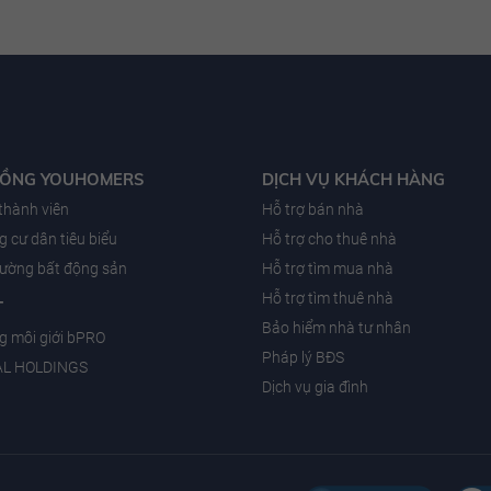
ỒNG YOUHOMERS
DỊCH VỤ KHÁCH HÀNG
 thành viên
Hỗ trợ bán nhà
 cư dân tiêu biểu
Hỗ trợ cho thuê nhà
trường bất động sản
Hỗ trợ tìm mua nhà
Hỗ trợ tìm thuê nhà
T
Bảo hiểm nhà tư nhân
g môi giới bPRO
Pháp lý BĐS
AL HOLDINGS
Dịch vụ gia đình