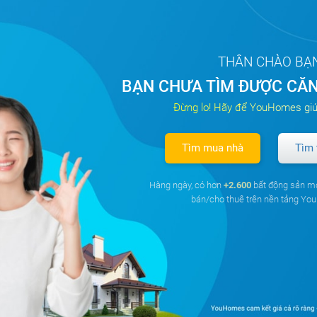
inhomes Central Park
Tây Nam
45.5 m²
2,40 tỷ
THÂN CHÀO BẠ
BẠN CHƯA TÌM ĐƯỢC CĂN
u căn hộ Jamila Khang
Tây Bắc
48 m²
2 tỷ
Đừng lo! Hãy để YouHomes giú
Điền
Tìm mua nhà
Tìm 
Thiết bị báo cháy
Nước nóng
Hàng ngày, có hơn
+2.600
bất động sản m
bán/cho thuê trên nền tảng Y
Cửa sổ an toàn
Cửa khung nhôm kính
Tủ bếp
Máy rửa bát