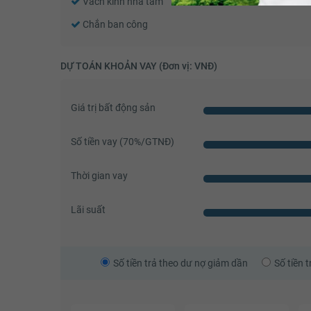
Vách kính nhà tắm
Toilet
Chắn ban công
DỰ TOÁN KHOẢN VAY (Đơn vị: VNĐ)
Giá trị bất động sản
Số tiền vay (
70
%/GTNĐ)
Thời gian vay
Lãi suất
Số tiền trả theo dư nợ giảm dần
Số tiền 