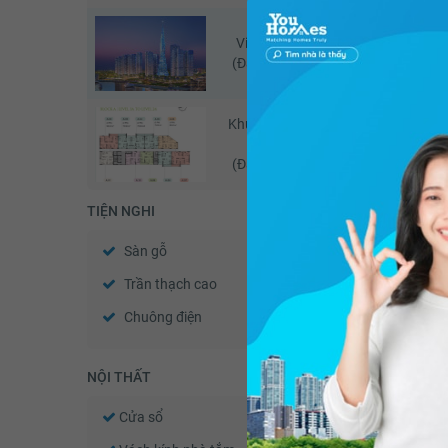
Vinhomes Central Park
V
(Đã giao dịch - 05/2026)
Khu căn hộ Jamila Khang
Kh
Điền
(Đã giao dịch - 05/2026)
TIỆN NGHI
Sàn gỗ
Sàn đá
Trần thạch cao
Tường sơn bả
Chuông điện
Cửa gỗ công nghiệp
NỘI THẤT
Cửa sổ
Tủ âm tường