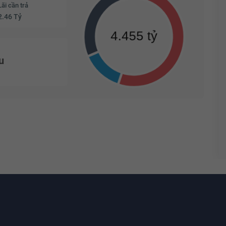
Lãi cần trả
2.46 Tỷ
u