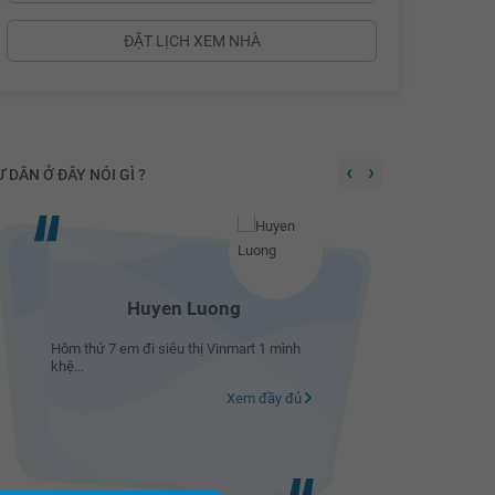
ĐẶT LỊCH XEM NHÀ
‹
›
 DÂN Ở ĐÂY NÓI GÌ ?
Huyen Luong
P/s : Không có ý gì đâu, nhưng mấy anh
Hôm thứ 7
bảo vệ khu nhà tốt và đáng mến lắm
khệ...
ạ.#masteri-thao-dien Hành động đáng
được khen thưởng của một em bảo vệ ở
T2.Gió lớn thổi tung...
Xem đầy đủ