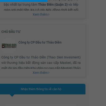
bậc nhất tại trung tâm
Thảo Điền (Quận 2)
và tiếp
giáp với mặt tiền Xa Lộ Hà Nội, đồng thời kết nối
Xem thêm
với hệ thống giao thông huyết mạch, sở hữu vị trí
đẳng cấp ngay trung tâm thành phố mới, nơi bạn
có thể phóng tầm nhìn ra toàn cảnh thành phố.
CHỦ ĐẦU TƯ
Công ty CP Đầu tư Thảo Điền
Ngoài ra, dự án cũng kết nối trực tiếp với ga An
Phú (ga số 7), tuyến tàu điện Metro đô thị số 1 Bến
Thành – Suối Tiên, đặc biệt bạn chỉ mất 7 phút vào
Công ty CP Đầu tư Thảo Điền (Thao Dien Invesment)
trung tâm quận 1 và các quận lân cận. Sự hòa
với thương hiệu bất động sản cao cấp Masteri, đã ra
quyện giữa nhịp sống hiện đại và không gian xanh
mắt dự án đầu tiên Khu dân cư cao cấp Masteri Thảo
yên bình chính là điểm nhấn độc đáo của
Masteri
Xem thêm
Điền. Dự án Masteri Thảo Điền sở hữu vị trí đẳng cấp,
Thảo Điền
.
quy mô lớn và có sức ảnh hưởng đến sự phát triển của
khu Đông, Thành phố Hồ Chí Minh. Với mục tiêu “phát
Nhận thêm thông tin về căn hộ
triển bền vững” trong lĩnh vực bất động sản, thương
Với hơn 60% diện tích không gian xanh: công viên,
hiệu bất động sản Masteri đã lựa chọn hợp tác với
hồ điều hòa,... Hơn hết, toàn bộ hệ thống tiện ích
những đơn vị uy tín với sự đầu tư toàn diện và cam kết
nội khu như: Khuôn viên cây xanh, bể bơi chân