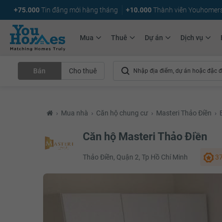
+75.000
Tin đăng mới hàng tháng
+10.000
Thành viên Youhomer
Mua
Thuê
Dự án
Dịch vụ
Bán
Cho thuê
›
Mua nhà
›
Căn hộ chung cư
›
Masteri Thảo Điền
›
Căn hộ Masteri Thảo Điền
Thảo Điền, Quận 2, Tp Hồ Chí Minh
37