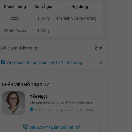
Khách hàng
Đã trả giá
Nội dung
1.78 tỷ
xxxx
1.76 tỷ
em hiện vừa ra trường, mong chủ nhà hỗ trợ cho lớp trẻ được an cư, sau khi ổn định sẽ hậu tạ thêm sau ạ
1.8 tỷ
1.82 tỷ
086609xxxx
1.74 tỷ
1.84 tỷ
2 tỷ
Giá chủ nhà kỳ vọng
1.86 tỷ
1.88 tỷ
Vay mua bất động sản này
từ
15 tr
/tháng
1.9 tỷ
1.92 tỷ
NHÂN VIÊN HỖ TRỢ 24/7
1.94 tỷ
Yến Ngọc
1.96 tỷ
Chuyên viên CSKH xuất sắc nhất 2025
3051 khách hàng cảm thấy hài lòng
1.98 tỷ
2 tỷ
0886.39***
Bấm để hiện số