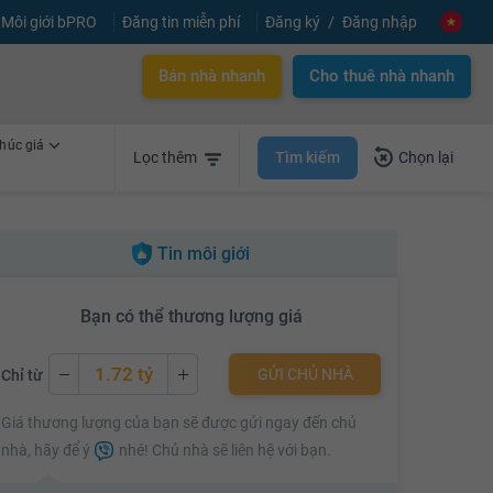
Môi giới bPRO
Đăng tin miễn phí
Đăng ký
Đăng nhập
Bán nhà nhanh
Cho thuê nhà nhanh
húc giá
Tìm kiếm
Lọc thêm
Chọn lại
Tin môi giới
Bạn có thể thương lượng giá
1.72 tỷ
GỬI CHỦ NHÀ
Chỉ từ
1.72 tỷ
Giá thương lượng của bạn sẽ được gửi ngay đến chủ
1.74 tỷ
nhà, hãy để ý
nhé! Chủ nhà sẽ liên hệ với bạn.
1.76 tỷ