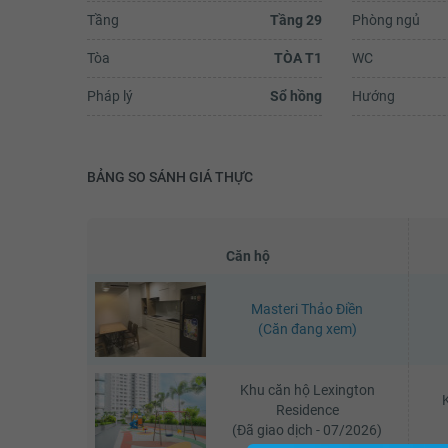
Tầng
Tầng 29
Phòng ngủ
Tòa
TÒA T1
WC
Pháp lý
Sổ hồng
Hướng
BẢNG SO SÁNH GIÁ THỰC
Căn hộ
Huyen Luong
Masteri Thảo Điền
P/s : Không có ý gì đâu, nhưng mấ
(Căn đang xem)
bảo vệ khu nhà tốt và đáng mến l
ạ.#masteri-thao-dien Hành động 
được khen thưởng của một em bảo
T2.Gió lớn thổi tung...
Khu căn hộ Lexington
Xem đ
Residence
(Đã giao dịch - 07/2026)