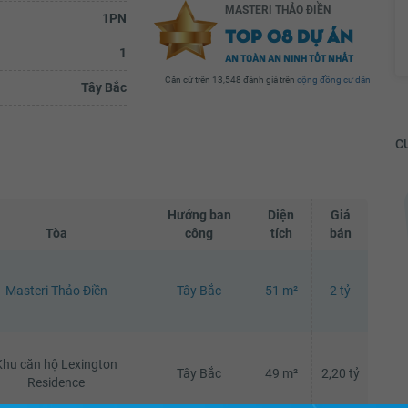
MASTERI THẢO ĐIỀN
1PN
TOP 08 DỰ ÁN
1
AN TOÀN AN NINH TỐT NHẤT
Căn cứ trên 13,548 đánh giá trên
cộng đồng cư dân
Tây Bắc
CƯ
Hướng ban
Diện
Giá
Tòa
công
tích
bán
Huyen Luong
y anh
Hôm thứ 7 em đi siêu thị Vinmart 1 mình
Masteri Thảo Điền
Tây Bắc
51 m²
2 tỷ
ắm
khệ...
đáng
Xem đầy đủ
 vệ ở
Khu căn hộ Lexington
ầy đủ
Tây Bắc
49 m²
2,20 tỷ
Residence