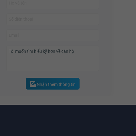
về tiến độ để tạo nên những sản phẩm chất lượng tốt
mây, khu liên hợp thể thao, TTTM
Mega Mall Thảo
nhất cho khách hàng. Đặc biệt, sự hợp tác hỗ trợ này
Điền
, ... hứa hẹn đem tới cuộc sống trong lành và
góp phần tạo dựng một chuẩn mực sống hiện đại, văn
khỏe mạnh cho các cư dân. YouHomes đánh giá
minh, nơi hội tụ các tiện nghi hiện đại cùng môi trường
đây chính là địa điểm lý tưởng cho cuộc sống của
sống thân thiện giúp cuộc sống hạnh phúc thăng hoa.
bạn.
Nhận thêm thông tin