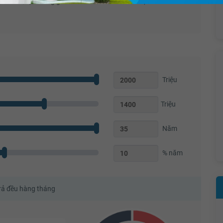
Quạt thông gió
Bồn rửa mặt
Triệu
Triệu
Năm
% năm
trả đều hàng tháng