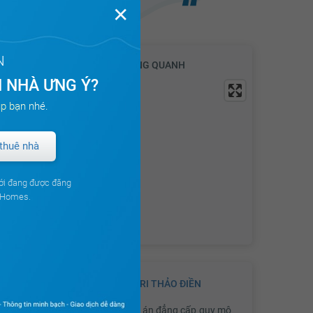
✕
N
VỊ TRÍ & TIỆN ÍCH KHU VỰC XUNG QUANH
 NHÀ ƯNG Ý?
p bạn nhé.
thuê nhà
ới đang được đăng
ouHomes.
GIỚI THIỆU VỀ DỰ ÁN
MASTERI THẢO ĐIỀN
Masteri Thảo Điền
là một dự án đẳng cấp quy mô