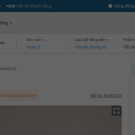
s
+600
Kết nối thành công
Cộng đồng 
Blog
Khu vực
Loại bất động sản
Phân k
Quận 2
Căn hộ chung cư
Tất cả
BAN4533
05 khách quan tâm
Mã tin: BAN4533