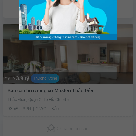
Chưa có
ưu đãi
3.9 tỷ
Thương lượng
Giá từ
Bán căn hộ chung cư Masteri Thảo Điền
Thảo Điền, Quận 2, Tp Hồ Chí Minh
93m²
3PN
2 WC
Bắc
Chưa có
ưu đãi