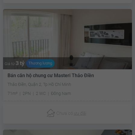
3 tỷ
Thương lượng
Giá từ
Bán căn hộ chung cư Masteri Thảo Điền
Thảo Điền, Quận 2, Tp Hồ Chí Minh
71m²
2PN
2 WC
Đông Nam
Chưa có
ưu đãi