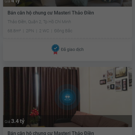
4 tỷ
Giá
Bán căn hộ chung cư Masteri Thảo Điền
Thảo Điền, Quận 2, Tp Hồ Chí Minh
68.8m²
2PN
2 WC
Đông Bắc
Đã giao dịch
3.4 tỷ
Giá
Bán căn hộ chung cư Masteri Thảo Điền