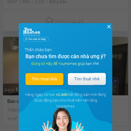
65m²
2PN
2 WC
Đông Bắc
Chưa có
ưu đãi
✕
Thân chào bạn
Bạn chưa tìm được căn nhà ưng ý?
Đừng lo! Hãy để YouHomes giúp bạn nhé.
Tìm mua nhà
Tìm thuê nhà
1.7 tỷ
Thương lượng
Giá từ
Hàng ngày, có hơn
+2.600
bất động sản mới đang
được đăng bán/cho thuê trên nền tảng
Bán căn hộ chung cư Masteri Thảo Điền
YouHomes.
Thảo Điền, Quận 2, Tp Hồ Chí Minh
51m²
1PN
1 WC
Tây Bắc