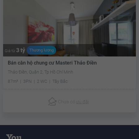
3 tỷ
Thương lượng
Giá từ
Bán căn hộ chung cư Masteri Thảo Điền
Thảo Điền, Quận 2, Tp Hồ Chí Minh
87m²
3PN
2 WC
Tây Bắc
Chưa có
ưu đãi