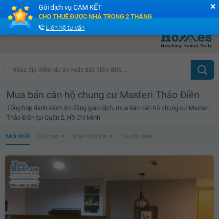
✕
Gói dịch vụ CAM KẾT
Cộng đồng Môi giới bPRO
CHO THUÊ ĐƯỢC NHÀ TRONG 2 THÁNG
Liên hệ tư vấn
Nhập địa điểm, dự án hoặc đặc điểm BĐS ...
Mua bán căn hộ chung cư Masteri Thảo Điền
Tổng hợp danh sách tin đăng giao dịch, mua bán căn hộ chung cư Masteri
Thảo Điền tại Quận 2, Hồ Chí Minh
Mới nhất
Giá cao
Diện tích lớn
Tin đã xem