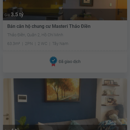
3.5 tỷ
Giá
Bán căn hộ chung cư Masteri Thảo Điền
Thảo Điền, Quận 2, Hồ Chí Minh
63.3m²
2PN
2 WC
Tây Nam
Đã giao dịch