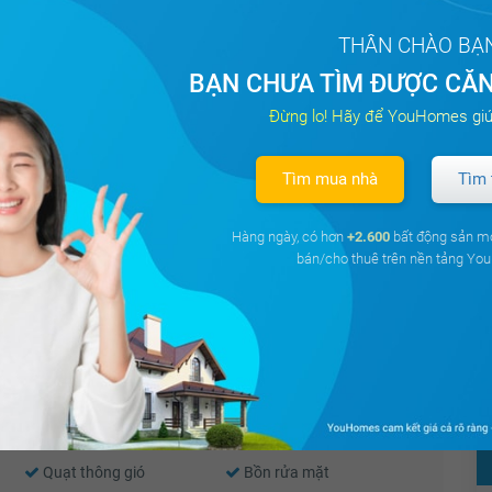
omes Golden River
Đông Bắc
76.2 m²
5,18 tỷ
THÂN CHÀO BẠ
BẠN CHƯA TÌM ĐƯỢC CĂN
Đừng lo! Hãy để YouHomes giú
The Tresor
Đông Bắc
75 m²
4,90 tỷ
Tìm mua nhà
Tìm 
Hàng ngày, có hơn
+2.600
bất động sản m
Thiết bị báo cháy
Nước nóng
bán/cho thuê trên nền tảng Y
Cửa sổ an toàn
Cửa khung nhôm kính
Tủ bếp
Máy rửa bát
Quạt thông gió
Bồn rửa mặt