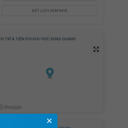
4.17 tỷ
4.19 tỷ
ĐẶT LỊCH XEM NHÀ
4.21 tỷ
4.23 tỷ
VỊ TRÍ & TIỆN ÍCH KHU VỰC XUNG QUANH
4.25 tỷ
4.27 tỷ
4.29 tỷ
4.31 tỷ
4.33 tỷ
4.35 tỷ
✕