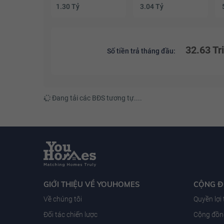
1.30 Tỷ
3.04 Tỷ
32.63 Tr
Số tiền trả tháng đầu:
Đang tải các BĐS tương tự....
GIỚI THIỆU VỀ YOUHOMES
CỘNG 
Về chúng tôi
Quyền lợi
Đối tác chiến lược
Cộng đồng