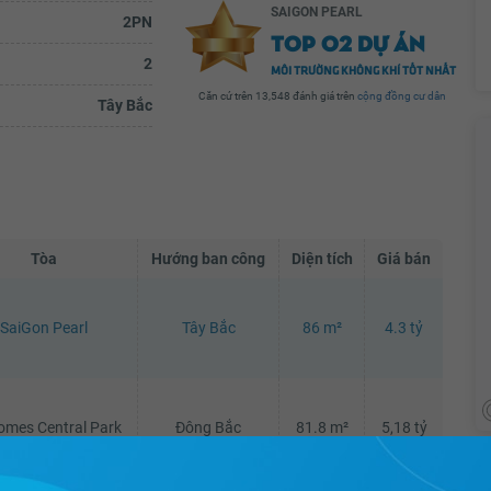
SAIGON PEARL
2PN
TOP 02 DỰ ÁN
2
MÔI TRƯỜNG KHÔNG KHÍ TỐT NHẤT
Căn cứ trên 13,548 đánh giá trên
cộng đồng cư dân
Tây Bắc
Tòa
Hướng ban công
Diện tích
Giá bán
SaiGon Pearl
Tây Bắc
86 m²
4.3 tỷ
omes Central Park
Đông Bắc
81.8 m²
5,18 tỷ