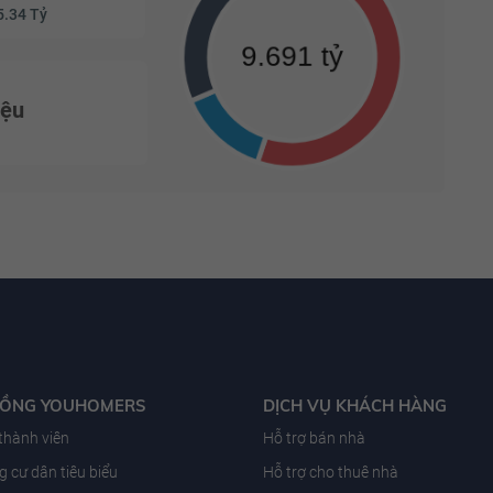
5.34 Tỷ
iệu
ĐỒNG YOUHOMERS
DỊCH VỤ KHÁCH HÀNG
 thành viên
Hỗ trợ bán nhà
 cư dân tiêu biểu
Hỗ trợ cho thuê nhà