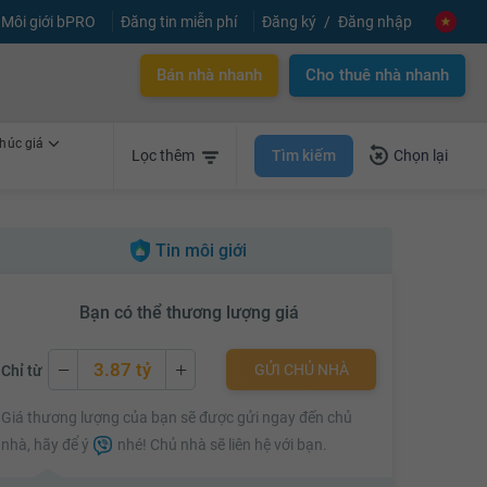
Môi giới bPRO
Đăng tin miễn phí
Đăng ký
Đăng nhập
Bán nhà nhanh
Cho thuê nhà nhanh
húc giá
Tìm kiếm
Lọc thêm
Chọn lại
Tin môi giới
Bạn có thể thương lượng giá
3.87 tỷ
GỬI CHỦ NHÀ
Chỉ từ
3.87 tỷ
Giá thương lượng của bạn sẽ được gửi ngay đến chủ
3.89 tỷ
nhà, hãy để ý
nhé! Chủ nhà sẽ liên hệ với bạn.
3.91 tỷ