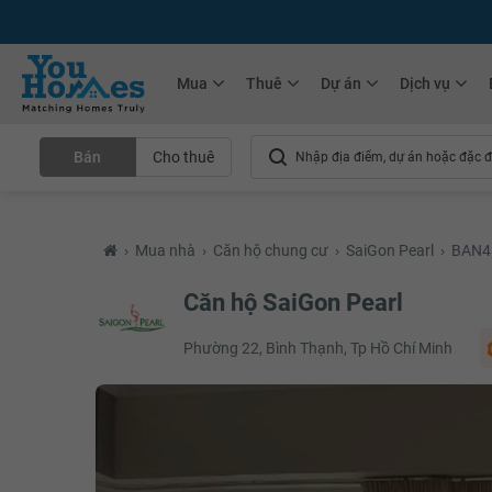
+75.000
Tin đăng mới hàng tháng
+10.000
Thành viên Youhomer
Mua
Thuê
Dự án
Dịch vụ
Bán
Cho thuê
›
Mua nhà
›
Căn hộ chung cư
›
SaiGon Pearl
›
BAN4
Căn hộ SaiGon Pearl
Phường 22, Bình Thạnh, Tp Hồ Chí Minh