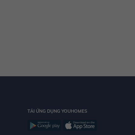
Hội đủ mọi yếu tố cao cấp về tiện nghi, dịch vụ
cùng vị trí địa lý thuận tiện, YouHomes đánh giá
Saigon Pearl
mang đến cho các chủ nhân niềm vui
tận hưởng cuộc sống tiện nghi và đầy phong cách.
TẢI ỨNG DỤNG YOUHOMES