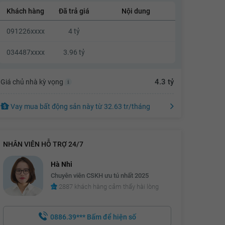
Khách hàng
Đã trả giá
Nội dung
3.93 tỷ
091226xxxx
4 tỷ
3.95 tỷ
3.97 tỷ
034487xxxx
3.96 tỷ
3.99 tỷ
4.3 tỷ
Giá chủ nhà kỳ vọng
4.01 tỷ
4.03 tỷ
Vay mua bất động sản này
từ
32.63 tr
/tháng
4.05 tỷ
4.07 tỷ
NHÂN VIÊN HỖ TRỢ 24/7
4.09 tỷ
Hà Nhi
4.11 tỷ
Chuyên viên CSKH ưu tú nhất 2025
2887 khách hàng cảm thấy hài lòng
4.13 tỷ
4.15 tỷ
0886.39***
Bấm để hiện số