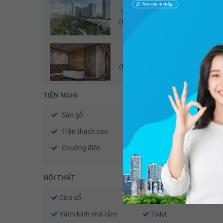
Vinhomes Golden River
Vinh
(Đã giao dịch - 06/2026)
The Tresor
(Đã giao dịch - 06/2026)
TIỆN NGHI
Sàn gỗ
Sàn đá
Trần thạch cao
Tường sơn bả
Chuông điện
Cửa gỗ công nghiệp
NỘI THẤT
Cửa sổ
Tủ âm tường
Vách kính nhà tắm
Toilet