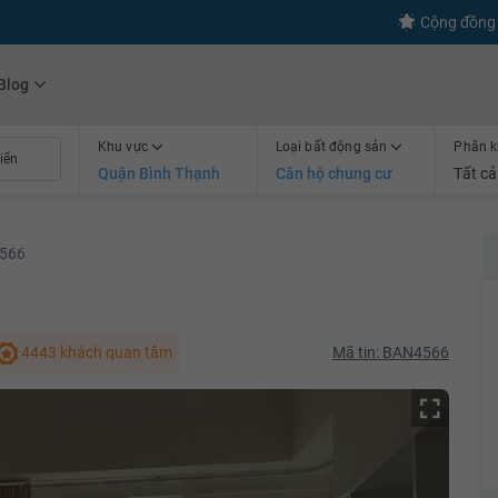
s
+600
Kết nối thành công
Cộng đồng 
Blog
Khu vực
Loại bất động sản
Phân k
Quận Bình Thạnh
Căn hộ chung cư
Tất cả
566
4443 khách quan tâm
Mã tin: BAN4566