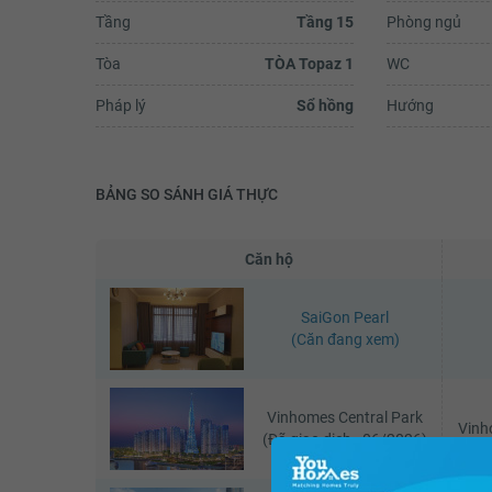
Tầng
Tầng 15
Phòng ngủ
Tòa
TÒA Topaz 1
WC
Pháp lý
Sổ hồng
Hướng
BẢNG SO SÁNH GIÁ THỰC
Căn hộ
SaiGon Pearl
(Căn đang xem)
Vinhomes Central Park
Vinh
(Đã giao dịch - 06/2026)