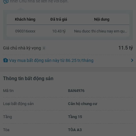
nhé! Chủ nhà sẽ liên hệ với bạn.
10.18 tỷ
10.2 tỷ
Khách hàng
Đã trả giá
Nội dung
10.22 tỷ
090316xxxx
10.43 tỷ
Neu duoc thi chieu nay em qua xem nha
10.24 tỷ
11.5 tỷ
Giá chủ nhà kỳ vọng
10.26 tỷ
10.28 tỷ
Vay mua bất động sản này
từ
86.25 tr
/tháng
10.3 tỷ
Thông tin bất động sản
10.32 tỷ
Mã tin
BAN4976
10.34 tỷ
10.36 tỷ
Loại bất động sản
Căn hộ chung cư
10.38 tỷ
Tầng
Tầng 15
10.4 tỷ
Tòa
TÒA A3
10.42 tỷ