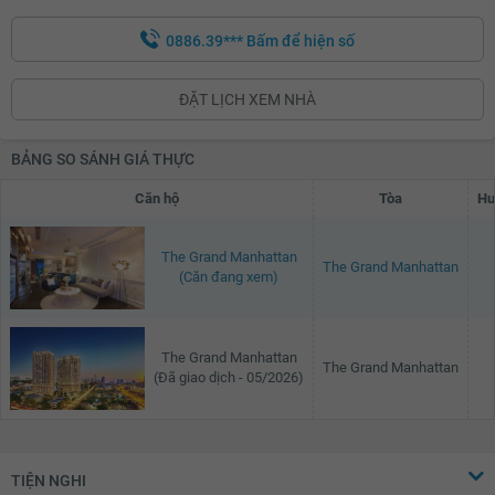
10.68 tỷ
0886.39***
Bấm để hiện số
10.7 tỷ
ĐẶT LỊCH XEM NHÀ
10.72 tỷ
10.74 tỷ
BẢNG SO SÁNH GIÁ THỰC
10.76 tỷ
Căn hộ
Tòa
Hư
10.78 tỷ
The Grand Manhattan
10.8 tỷ
The Grand Manhattan
(Căn đang xem)
10.82 tỷ
10.84 tỷ
The Grand Manhattan
The Grand Manhattan
(Đã giao dịch - 05/2026)
10.86 tỷ
10.88 tỷ
10.9 tỷ
TIỆN NGHI