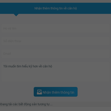
Theo YouHomes đánh giá dự án được xem là điểm nhấn “xưa nay hiếm” về
vị trí đắc địa và chỉ dành riêng cho chủ nhân sở hữu
The Grand Manhattan
.
Nhận thêm thông tin về căn hộ
Nhận thêm thông tin
Đang tải các bất động sản tương tự....