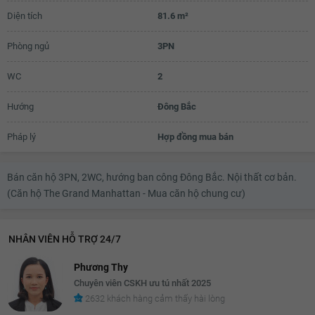
Diện tích
81.6 m²
10.44 tỷ
Phòng ngủ
3PN
10.46 tỷ
10.48 tỷ
WC
2
10.5 tỷ
Hướng
Đông Bắc
10.52 tỷ
Pháp lý
Hợp đồng mua bán
10.54 tỷ
10.56 tỷ
Bán căn hộ 3PN, 2WC, hướng ban công Đông Bắc. Nội thất cơ bản.
(Căn hộ The Grand Manhattan - Mua căn hộ chung cư)
10.58 tỷ
10.6 tỷ
NHÂN VIÊN HỖ TRỢ 24/7
10.62 tỷ
Phương Thy
10.64 tỷ
Chuyên viên CSKH ưu tú nhất 2025
2632 khách hàng cảm thấy hài lòng
10.66 tỷ