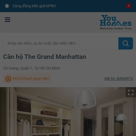
Cộng đồng Môi giới bPRO
Nhập địa điểm, dự án hoặc đặc điểm BĐS ...
Căn hộ The Grand Manhattan
Cô Giang, Quận 1, Tp Hồ Chí Minh
3625 khách quan tâm
Mã tin: BAN4976