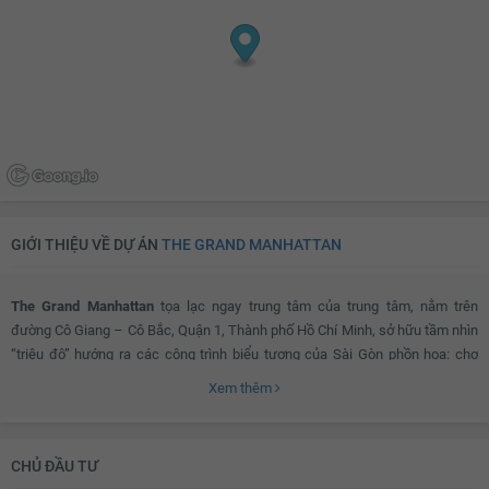
GIỚI THIỆU VỀ DỰ ÁN
THE GRAND MANHATTAN
The Grand Manhattan
tọa lạc ngay trung tâm của trung tâm, nằm trên
đường Cô Giang – Cô Bắc, Quận 1, Thành phố Hồ Chí Minh, sở hữu tầm nhìn
“triệu đô” hướng ra các công trình biểu tượng của Sài Gòn phồn hoa: chợ
Bến Thành, bến Nhà Rồng, quảng trường đi bộ Nguyễn Huệ, công viên 23/9;
Xem thêm
cũng như tâm điểm kết nối đến chuỗi khách sạn 5 sao, chuỗi tháp văn
phòng hạng A, và “phố wall Sài Gòn“ (khu trung tâm tài chính đường Nguyễn
Huệ),… thuận tiện và đẳng cấp cho cư dân sinh sống.
CHỦ ĐẦU TƯ