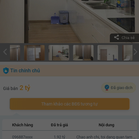
Chia sẻ
Tin chính chủ
2 tỷ
Đã giao dịch
Giá bán
Tham khảo các BĐS tương tự
Khách hàng
Đã trả giá
Nội dung
096887xxxx
1.92 tỷ
Chao anh chi, toi dang quan tam den can nha cua anh chi, neu anh chi co thien chi ban thi chung ta co the lien he va trao doi truc tiep voi nhau.