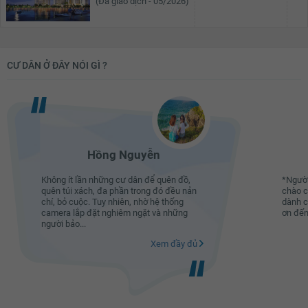
(Đã giao dịch - 05/2026)
CƯ DÂN Ở ĐÂY NÓI GÌ ?
Hồng Nguyễn
Không ít lần những cư dân để quên đồ,
*Người 
quên túi xách, đa phần trong đó đều nản
chào c
chí, bỏ cuộc. Tuy nhiên, nhờ hệ thống
dành c
camera lắp đặt nghiêm ngặt và những
ơn đến 
người bảo...
Xem đầy đủ