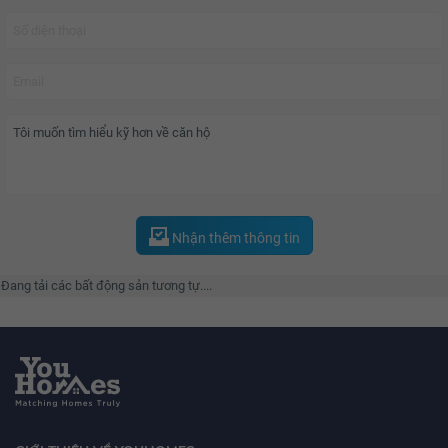
Khu căn hộ cao tầng The Arcadia được thiết kế với 3 tòa nhà và đa dạng các
loại căn hộ. Căn hộ có thể có từ 1 đến 4 phòng ngủ và căn hộ Duplex. Đặc
biệt, căn hộ Duplex lần đầu tiên được sử dụng, mang thiết kế độc đáo,
thông các tầng với nhau, giúp tạo không gian rộng lớn, tiện lợi và riêng tư
hơn.
Đẳng cấp với 66 tiện ích và dịch vụ theo tiêu chuẩn 5 sao quốc tế,
Vinhomes
Gardenia
mang tới cho cư dân một cuộc sống cân bằng, hiện đại và trọn vẹn
như một thành phố thu nhỏ.
Nhận thêm thông tin
Đang tải các bất động sản tương tự....
Tiện ích xanh với 10 khu vườn độc đáo: Vườn đương đại, vườn dưỡng sinh,
vườn Nhật Bản, vườn thú cưng, vườn BBQ, vườn chơi cờ, đảo cây xanh, lều
vọng cảnh và khu dàn hoa nghỉ chân. Hệ thống trường mầm non và tiểu học,
phòng khám , Siêu thị, Bể bơi bốn mùa trong nhà và ngoài trời, bể sục thư
giãn , hệ thống sân tập thể thao với các môn đa dạng, sân chơi trẻ em, khu
tập thể dục ngoài trời, sàn tập yoga, khu tập Gym California,... hội tụ tại dự
án.