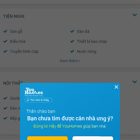
TIỆN NGHI
Sàn gỗ
Sàn đá
Điều hòa
Thiết bị báo cháy
Truyền hình Cáp
Nước nóng
Xem thêm
Trần thạch cao
Tường sơn bả
Vách kính mặt tiền
Chuông hình
Cửa sổ an toàn
Cửa khung nhôm kính
NỘI THẤT
✕
Chuông điện
Cửa gỗ công nghiệp
Giường
Cửa sổ
Rèm inox
Đèn ngủ
Tủ âm tường
Thân chào bạn
Bạn chưa tìm được căn nhà ưng ý?
Bếp gas âm
Bếp từ âm
Đừng lo! Hãy để YouHomes giúp bạn nhé.
Xem thêm
Tủ bếp
Máy rửa bát
Bàn ăn
Máy hút mùi