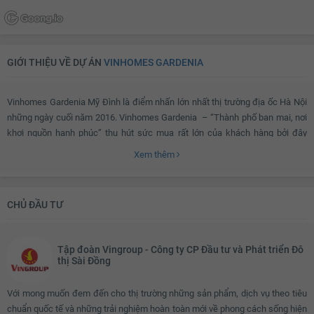
GIỚI THIỆU VỀ DỰ ÁN
VINHOMES GARDENIA
Vinhomes Gardenia Mỹ Đình là điểm nhấn lớn nhất thị trường địa ốc Hà Nội
những ngày cuối năm 2016. Vinhomes Gardenia – “Thành phố ban mai, nơi
khơi nguồn hạnh phúc” thu hút sức mua rất lớn của khách hàng bởi đây
chính là một địa điểm lý tưởng mà ai cũng hằng ao ước – nơi mang lại khái
Xem thêm
niệm mới về một cuộc sống tốt, một phong cách sống sang trọng, hiện đại,
tiện ích và đẳng cấp theo tiêu chuẩn Châu Âu.
CHỦ ĐẦU TƯ
Vinhomes Gardenia ở đâu?
Tập đoàn Vingroup - Công ty CP Đầu tư và Phát triển Đô
thị Sài Đồng
Vinhomes Gardenia
được coi là thành phố ban mai, nơi khởi nguồn của
hạnh phúc. Tọa lạc khu vực đắc địa được ví như “trái tim của Thăng Long
Với mong muốn đem đến cho thị trường những sản phẩm, dịch vụ theo tiêu
rồng vàng”, dự án là biểu tượng cảnh quan mới nơi cửa ngõ phía Tây Hà Nội
chuẩn quốc tế và những trải nghiệm hoàn toàn mới về phong cách sống hiện