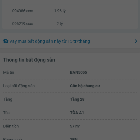
094986xxxx
1.96 tỷ
096219xxxx
2 tỷ
Vay mua bất động sản này
từ
15 tr
/tháng
Thông tin bất động sản
Mã tin
BAN5055
Loại bất động sản
Căn hộ chung cư
Tầng
Tầng 28
Tòa
TÒA A1
Diện tích
57 m²
Phòng ngủ
1PN