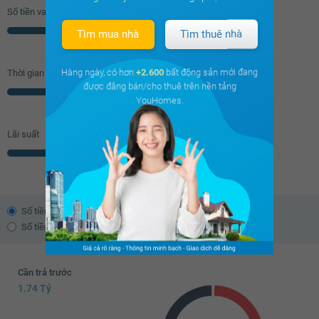
Số tiền vay (
70
%/GTNĐ)
Triệu
Tìm mua nhà
Tìm thuê nhà
Hàng ngày, có hơn
+2.600
bất động sản mới đang
Thời gian vay
được đăng bán/cho thuê trên nền tảng
Năm
YouHomes.
Lãi suất
% năm
Số tiền trả theo dư nợ giảm dần
Số tiền trả đều hàng tháng
Cần trả trước
1.74 Tỷ