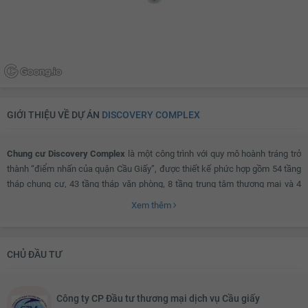
GIỚI THIỆU VỀ DỰ ÁN
DISCOVERY COMPLEX
Chung cư Discovery Complex
là một công trình với quy mô hoành tráng trở
thành “điểm nhấn của quận Cầu Giấy”, được thiết kế phức hợp gồm 54 tầng
tháp chung cư, 43 tầng tháp văn phòng, 8 tầng trung tâm thương mại và 4
tầng cây xanh.
Xem thêm
Đặc biệt, tuyến đường sắt trên cao đầu tiên tại Việt Nam kết nối trực tiếp ga
CHỦ ĐẦU TƯ
số 7 từ nhiều điểm khác nhau trong thành phố đến thẳng tầng 2 trung tâm
thương mại của tòa nhà. Các căn hộ trong tòa tháp chung cư thiết kế theo
phong cách Châu Âu, tất cả các phòng đều có mặt thoáng đón gió và nắng
Công ty CP Đầu tư thương mại dịch vụ Cầu giấy
từ ban công lớn.