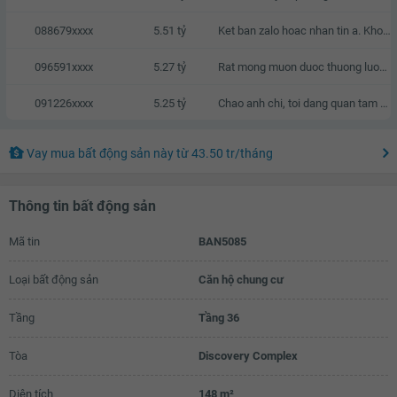
088679xxxx
5.51 tỷ
Ket ban zalo hoac nhan tin a. Khong goi nhaa vi toi kha ban
096591xxxx
5.27 tỷ
Rat mong muon duoc thuong luong
091226xxxx
5.25 tỷ
Chao anh chi, toi dang quan tam den can nha cua anh chi, neu anh chi co thien chi ban thi chung ta co the lien he va trao doi truc tiep voi nhau.
Vay mua bất động sản này
từ
43.50 tr
/tháng
Thông tin bất động sản
Mã tin
BAN5085
Loại bất động sản
Căn hộ chung cư
Tầng
Tầng 36
Tòa
Discovery Complex
Diện tích
148 m²