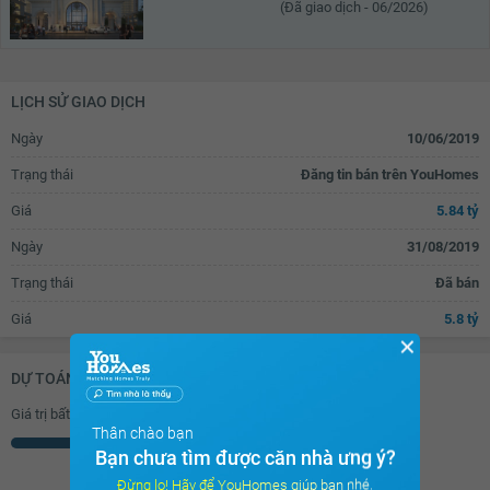
(Đã giao dịch - 06/2026)
LỊCH SỬ GIAO DỊCH
Ngày
10/06/2019
Trạng thái
Đăng tin bán trên YouHomes
Giá
5.84 tỷ
Ngày
31/08/2019
Trạng thái
Đã bán
Giá
5.8 tỷ
✕
DỰ TOÁN KHOẢN VAY (ĐƠN VỊ: VNĐ)
Giá trị bất động sản
Thân chào bạn
Triệu
Bạn chưa tìm được căn nhà ưng ý?
Đừng lo! Hãy để YouHomes giúp bạn nhé.