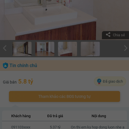
Chia sẻ
Tin chính chủ
5.8 tỷ
Đã giao dịch
Giá bán
Tham khảo các BĐS tương tự
Khách hàng
Đã trả giá
Nội dung
091103xxxx
5.37 tỷ
On thi em ky hop dong luon nhe a