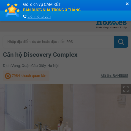
✕
Gói dịch vụ CAM KẾT
Cộng đồng Môi giới bPRO
BÁN ĐƯỢC NHÀ TRONG 3 THÁNG
Liên hệ tư vấn
Nhập địa điểm, dự án hoặc đặc điểm BĐS ...
Căn hộ Discovery Complex
Dịch Vọng, Quận Cầu Giấy, Hà Nội
7984 khách quan tâm
Mã tin: BAN5085