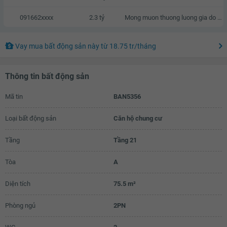
091662xxxx
2.3 tỷ
Mong muon thuong luong gia do gia dinh cung da co san do dac
Vay mua bất động sản này
từ
18.75 tr
/tháng
Thông tin bất động sản
Mã tin
BAN5356
Loại bất động sản
Căn hộ chung cư
Tầng
Tầng 21
Tòa
A
Diện tích
75.5 m²
Phòng ngủ
2PN