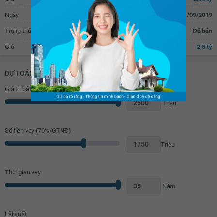
Ngày
11/09/2019
Trạng thái
Đã bán
Giá
2.5 tỷ
DỰ TOÁN KHOẢN VAY (ĐƠN VỊ: VNĐ)
Giá trị bất động sản
Triệu
Số tiền vay (
70
%/GTNĐ)
Triệu
Thời gian vay
Năm
Lãi suất