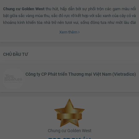
Chung cư Golden West
thu hút, hấp dẫn bởi sự phối trộn các gam màu nổi
bật giữa sắc vàng mùa thu, sắc đỏ rực rỡ kết hợp với sắc xanh của cây cỏ và
khoảng kính khiến tòa nhà trở nên tươi vui, sống động tựa như một lâu đài
tọa lạc giữa vườn thiên nhiên ấm áp, ngọt ngào.
Xem thêm
Khu căn hộ được thiết kế bởi các kiến trúc sư tài ba người Singapore với lối
CHỦ ĐẦU TƯ
kiến trúc tinh tế và hiện đại. Điểm nhấn nổi bật nhất của
Golden West
chính
là các khe xẻ, các khoảng lùi hợp lý, tạo nên một bố cục thiết kế vững chãi,
gần gũi nhưng đặc biệt thông thoáng, đón nắng, đón ánh sáng tràn ngập căn
Công ty CP Phát triển Thương mại Việt Nam (Vietradico)
hộ.
Cuộc sống yên bình tọa lạc trong khuôn viên hiện đại của
dự án Golden
West
.
Chung cư Golden West