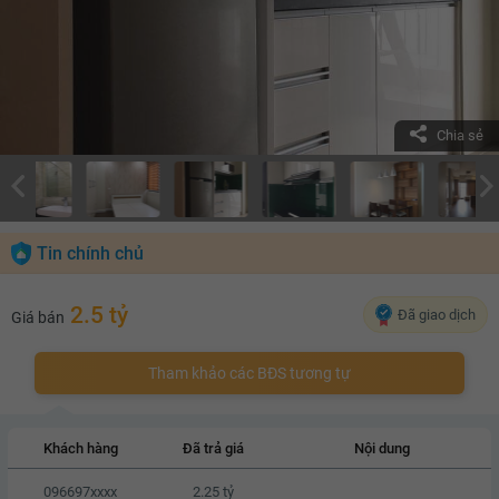
Chia sẻ
Tin chính chủ
2.5 tỷ
Đã giao dịch
Giá bán
Tham khảo các BĐS tương tự
Khách hàng
Đã trả giá
Nội dung
096697xxxx
2.25 tỷ