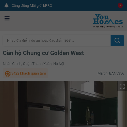
Cộng đồng Môi giới bPRO
Nhập địa điểm, dự án hoặc đặc điểm BĐS ...
Căn hộ Chung cư Golden West
Nhân Chính, Quận Thanh Xuân, Hà Nội
3422 khách quan tâm
Mã tin: BAN5356