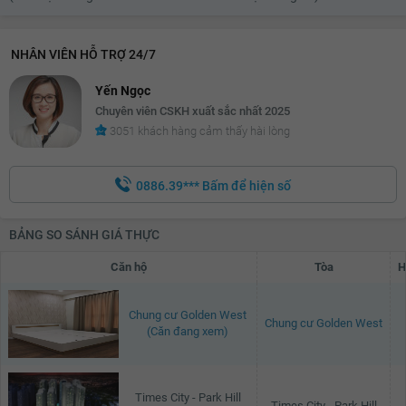
NHÂN VIÊN HỖ TRỢ 24/7
Yến Ngọc
Chuyên viên CSKH xuất sắc nhất 2025
3051 khách hàng cảm thấy hài lòng
0886.39***
Bấm để hiện số
BẢNG SO SÁNH GIÁ THỰC
Căn hộ
Tòa
H
Chung cư Golden West
Chung cư Golden West
(Căn đang xem)
Times City - Park Hill
Times City - Park Hill