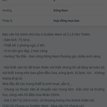
WC
2
Hướng
Đông Nam
Pháp lý
Hợp đồng mua bán
Bán căn hộ chính chủ tòa A Golden West số 2 Lê Văn Thiêm.
- Diện tích: 75.5m2.
- Thiết kế: 2 phòng ngủ, 2 WC.
- Vị trí căn góc đẹp, 2 ban công.
- Hướng Tây Bắc - ban công Đông Nam thoáng gió, nhiều ánh sáng.
- Nội thất căn hộ đã hoàn thiện nội thất chúng tôi sẽ tặng lại toàn bộ
nội thất trong nhà bao gồm điều hòa, nóng lạnh, tủ lạnh, tivi... Không
mang đi gì cả.
Nhà đầy đủ các trang thiết bị sinh hoạt, sẵn ở,...
- Chung cư thuận tiện di chuyển vào trung tâm. Gần chợ và trường
học, công viên hồ điều hòa Nhân Chính.
- Giá 2,567 tỷ (34 tr/m2). Có thương lượng cho khách thiện chí.
(Căn hộ Chung cư Golden West - Mua căn hộ chung cư)