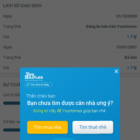
LỊCH SỬ GIAO DỊCH
Ngày
21/12/2020
Trạng thái
Đăng tin bán trên YouHomes
Giá
1.7 tỷ
Ngày
13/01/2021
Trạng thái
Đã bán
Giá
1.7 tỷ
✕
DỰ TOÁN KHOẢN VAY (ĐƠN VỊ: VNĐ)
Giá trị bất động sản
Thân chào bạn
Bạn chưa tìm được căn nhà ưng ý?
Triệu
Đừng lo! Hãy để YouHomes giúp bạn nhé.
Số tiền vay (
70
%/GTNĐ)
Tìm mua nhà
Tìm thuê nhà
Triệu