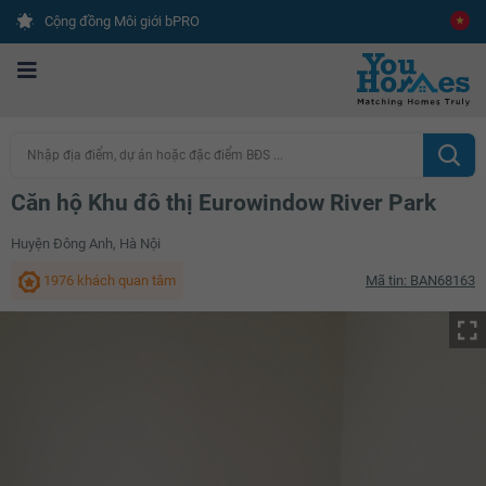
Cộng đồng Môi giới bPRO
Nhập địa điểm, dự án hoặc đặc điểm BĐS ...
Căn hộ Khu đô thị Eurowindow River Park
Huyện Đông Anh, Hà Nội
1976 khách quan tâm
Mã tin: BAN68163