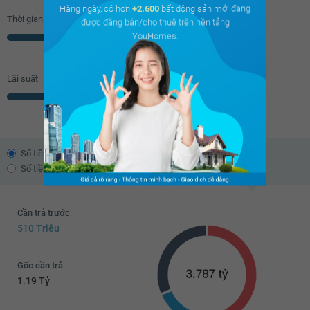
Hàng ngày, có hơn
+2.600
bất động sản mới đang
Thời gian vay
được đăng bán/cho thuê trên nền tảng
YouHomes.
Năm
Lãi suất
% năm
Số tiền trả theo dư nợ giảm dần
Số tiền trả đều hàng tháng
Cần trả trước
510 Triệu
Gốc cần trả
1.19 Tỷ