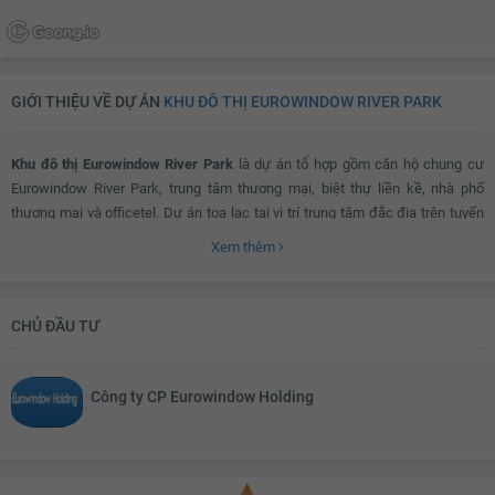
GIỚI THIỆU VỀ DỰ ÁN
KHU ĐÔ THỊ EUROWINDOW RIVER PARK
Khu đô thị Eurowindow River Park
là dự án tổ hợp gồm căn hộ chung cư
Eurowindow River Park, trung tâm thương mại, biệt thự liền kề, nhà phố
thương mại và officetel. Dự án tọa lạc tại vị trí trung tâm đắc địa trên tuyến
đường 5 kéo dài qua cầu Đông Trù, gần các tuyến đường lớn của thành
Xem thêm
phố.
Eurowindow River Park
có cấu trúc thiết kế đẹp mắt với hệ thống nội
thất và ngoại thất đạt chất lượng cao, đem tới không gian sống tiện nghi và
hiện đại cho cư dân.
CHỦ ĐẦU TƯ
Dự án được đầu tư bởi Công ty CP Eurowindow Holding, ngay từ khi ra mắt
Công ty CP Eurowindow Holding
dự án nhận được sự quan tâm của rất nhiều khách hàng. Phối cảnh tổng
thể Khu đô thị Eurowindow River Park. Dự án
Eurowindow River Park
với quy
mô diện tích lên đến 40.000m2 với số lượng khủng các loại hình bao gồm
2000 căn hộ chung cư, 65 lô biệt thự liền kề, 138 căn Shophouse, 99 căn