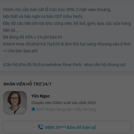
Chính chủ cần bán cắt lỗ Căn Góc 3PN, 2 mặt view thoáng,
Nội thất và tiện nghi cơ bản CĐT (như hình)
Đầy đủ các tiện ích nội khu: công viên, hồ bơi, gym, spa, các cửa hàng
tiện lợi.....
Đã đóng đủ 95% + 2% phí bảo trì
Khách mua chỉ phải trả 1ty629 là làm thủ tục sang nhượng vào ở thôi
=> Gía bán bao phí
(Căn hộ Khu đô thị Eurowindow River Park - Mua căn hộ chung cư)
NHÂN VIÊN HỖ TRỢ 24/7
Yến Ngọc
Chuyên viên CSKH xuất sắc nhất 2025
3051 khách hàng cảm thấy hài lòng
0886.39***
Bấm để hiện số