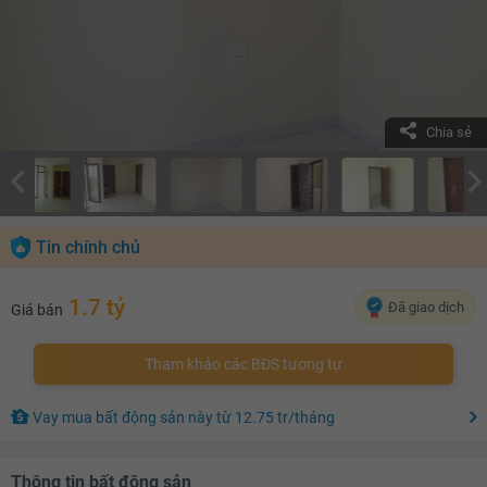
Chia sẻ
Tin chính chủ
1.7 tỷ
Đã giao dịch
Giá bán
Tham khảo các BĐS tương tự
Vay mua bất động sản này
từ
12.75 tr
/tháng
Thông tin bất động sản