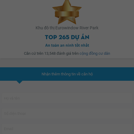
Officetel. Các căn hộ được xây dựng với đa dạng các loại diện tích từ 63m2
đến 99m2 phù hợp cho sự lựa chọn của mọi khách hàng.
Khu đô thị Eurowindow River Park
Đặc biệt,
Eurowindow River Park
được đầu tư xây dựng hệ thống hạ tầng kĩ
Top 265 dự án
thuật đồng bộ với các dịch vụ tiện ích đầy đủ như: Trường học, khu trung
tâm thương mại, bệnh viện, trung tâm thương mại, siêu thị, khu tập luyện thể
An toàn an ninh tốt nhất
thao, khu vui chơi, bể bơi, phòng khám...
Căn cứ trên 13,548 đánh giá trên
cộng đồng cư dân
Với mong muốn đem tới cho cư dân một bất động sản uy tín và chất lượng
Nhận thêm thông tin về căn hộ
cao theo tiêu chuẩn quốc tế, chủ đầu tư đã dành rất nhiều tâm huyết, công
sức cùng với các nhà thiết kế nổi tiếng dày dặn kinh nghiệm, xây dựng
nên Khu đô thị Eurowindow River Park.
Dự án hứa hẹn sẽ mang đến cho bạn và gia đình một môi trường sống năng
động, nơi đây thật sự là chốn an cư và giải trí lý tưởng của hầu hết mọi gia
đình. Khu đô thị
Eurowindow River Park
nằm ở vị trí vô cùng đắc địa trên
tuyến đường 5 kéo dài qua cầu Đông Trù, gần các tuyến đường lớn của