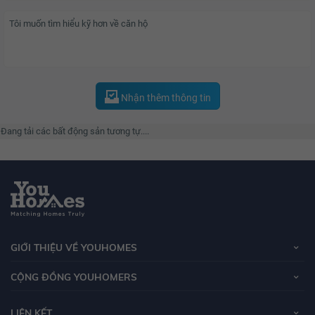
thành phố. Do dó cư dân dự án có thể dễ dàng di chuyển tới các vị trí tại
trung tâm thành phố Hà Nội cũng như các tỉnh lân cận như: Bắc Ninh, Bắc
Giang, Lạng Sơn, Hải Phòng, Vĩnh Phúc.
Nhận thêm thông tin
Đang tải các bất động sản tương tự....
GIỚI THIỆU VỀ YOUHOMES
CỘNG ĐỒNG YOUHOMERS
LIÊN KẾT