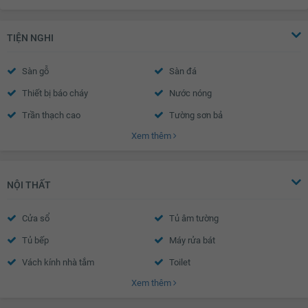
TIỆN NGHI
Sàn gỗ
Sàn đá
Thiết bị báo cháy
Nước nóng
Trần thạch cao
Tường sơn bả
Xem thêm
Cửa sổ an toàn
Cửa khung nhôm kính
Chuông điện
Cửa gỗ công nghiệp
NỘI THẤT
Cửa sổ
Tủ âm tường
Tủ bếp
Máy rửa bát
Vách kính nhà tắm
Toilet
Xem thêm
Quạt thông gió
Bồn rửa mặt
Chắn ban công