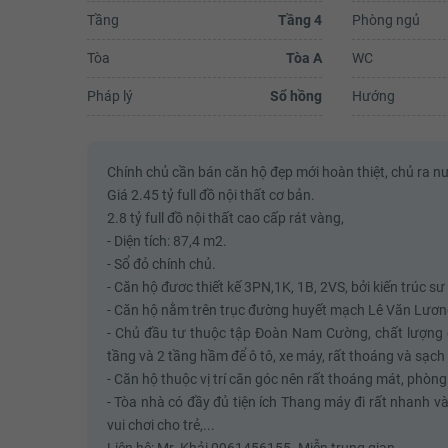
Tầng
Tầng 4
Phòng ngủ
Tòa
Tòa A
WC
Pháp lý
Sổ hồng
Hướng
Chính chủ cần bán căn hộ đẹp mới hoàn thiệt, chủ ra nư
Giá 2.45 tỷ full đồ nội thất cơ bản.
2.8 tỷ full đồ nội thất cao cấp rát vàng,
- Diện tích: 87,4 m2.
- Sổ đỏ chính chủ.
- Căn hộ đươc thiết kế 3PN,1K, 1B, 2VS, bởi kiến trúc 
- Căn hộ nằm trên trục đường huyết mạch Lê Văn Lương t
- Chủ đầu tư thuộc tập Đoàn Nam Cường, chất lượng 
tầng và 2 tầng hầm để ô tô, xe máy, rất thoáng và sạch 
- Căn hộ thuộc vị trí căn góc nên rất thoáng mát, phòn
- Tòa nhà có đầy đủ tiện ích Thang máy đi rất nhanh v
vui chơi cho trẻ,...
Liên hệ: Mr. Khải 0961456155. Miễn trung gian