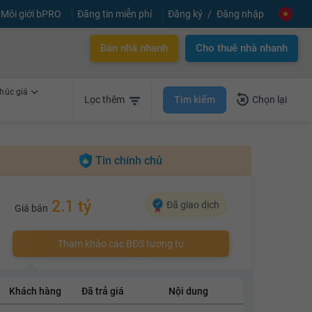
Môi giới bPRO
Đăng tin miễn phí
Đăng ký
Đăng nhập
Bán nhà nhanh
Cho thuê nhà nhanh
húc giá
Tìm kiếm
Lọc thêm
Chọn lại
Tin chính chủ
2.1 tỷ
Đã giao dịch
Giá bán
Tham khảo các BĐS tương tự
Khách hàng
Đã trả giá
Nội dung