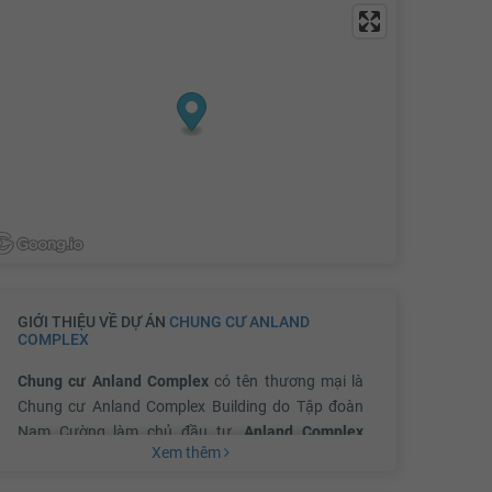
GIỚI THIỆU VỀ DỰ ÁN
CHUNG CƯ ANLAND
COMPLEX
Chung cư Anland Complex
có tên thương mại là
Chung cư Anland Complex Building do Tập đoàn
Nam Cường làm chủ đầu tư.
Anland Complex
Xem thêm
được xây dựng với quy mô một khu đô thị sinh thái
và cũng là dự án đầu tiên đạt ngưỡng cấp độ 3 của