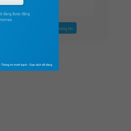
ới đang được đăng
ouHomes.
Nhận thêm thông tin