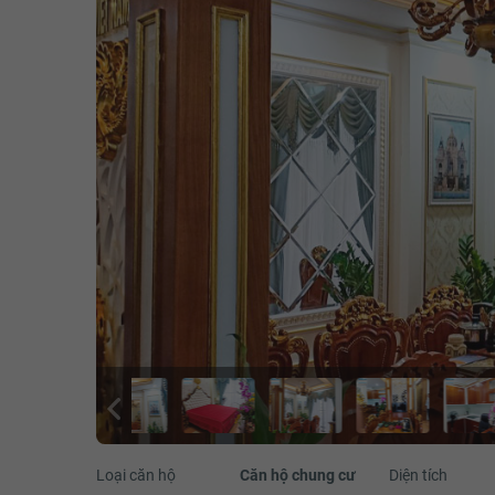
Loại căn hộ
Căn hộ chung cư
Diện tích