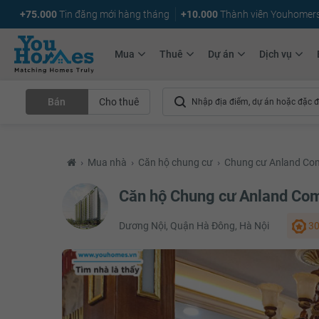
+75.000
Tin đăng mới hàng tháng
+10.000
Thành viên Youhomer
Mua
Thuê
Dự án
Dịch vụ
Bán
Cho thuê
›
Mua nhà
›
Căn hộ chung cư
›
Chung cư Anland Co
Căn hộ Chung cư Anland Co
Dương Nội, Quận Hà Đông, Hà Nội
30