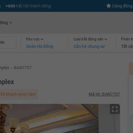
s
+600
Kết nối thành công
Cộng đồng 
Blog
Khu vực
Loại bất động sản
Phân k
Quận Hà Đông
Căn hộ chung cư
Tất cả
mplex
›
BAN7757
mplex
99 khách quan tâm
Mã tin: BAN7757