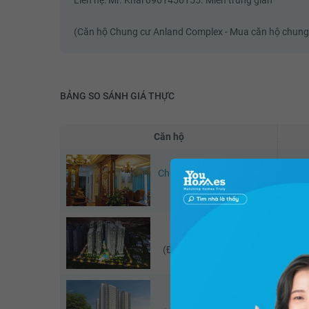
(Căn hộ Chung cư Anland Complex - Mua căn hộ chung
BẢNG SO SÁNH GIÁ THỰC
Căn hộ
Chung cư Anland Complex
Chun
(Căn đang xem)
Times City - Park Hill
Ti
(Đã giao dịch - 07/2026)
Eco Lake View