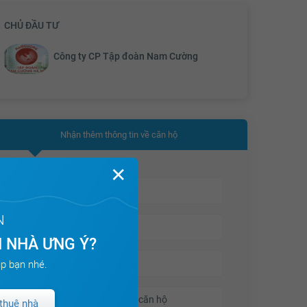
mô hình sinh thái nhà ở.
CHỦ ĐẦU TƯ
Công ty CP Tập đoàn Nam Cường
Với hi vọng tạo nên một vùng đất xanh, bền vững
cho nhiều thế hệ cư dân trong tương lai,
AnLand
Complex
tự hào trở thành một dự án có tỷ lệ phủ
xanh trên đầu người lớn nhất Việt Nam hiện nay.
Nhận thêm thông tin về căn hộ
Không chỉ vậy,
Chung cư Anland Complex
còn
được trang bị với hệ thống tiện ích tiêu chuẩn gồm:
✕
Hệ thống nhà ở Smarthome, bãi để xe thiết kế
thông minh, khu vực phòng tập Gym, Spa, bể bơi
bốn mùa, trường học quốc tế, khuôn viên vui chơi
N
trẻ em, khu sinh hoạt cộng đồng cùng nhiều dịch
 NHÀ ƯNG Ý?
vụ tiện ích đồng bộ cao cấp khác, hứa hẹn mang
đến cơ hội sống và tận hưởng hiện đại nhất cho cư
p bạn nhé.
dân thành thị.
thuê nhà