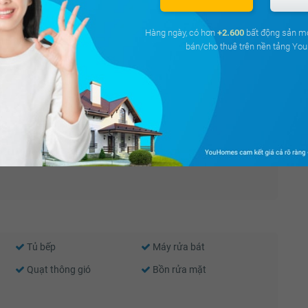
Hàng ngày, có hơn
+2.600
bất động sản m
bán/cho thuê trên nền tảng Y
ng cư Sky Central
Bắc
80.73 m²
2,30 tỷ
Thiết bị báo cháy
Nước nóng
Cửa sổ an toàn
Cửa khung nhôm kính
Tủ bếp
Máy rửa bát
Quạt thông gió
Bồn rửa mặt