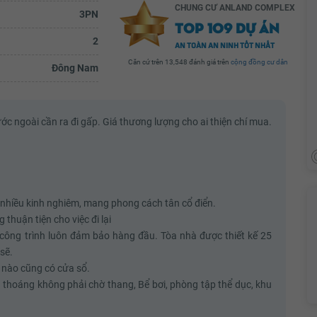
CHUNG CƯ ANLAND COMPLEX
3PN
TOP 109 DỰ ÁN
2
AN TOÀN AN NINH TỐT NHẤT
Căn cứ trên 13,548 đánh giá trên
cộng đồng cư dân
Đông Nam
ớc ngoài cần ra đi gấp. Giá thương lượng cho ai thiện chí mua.
sư nhiều kinh nghiêm, mang phong cách tân cổ điển.
huận tiện cho việc đi lại
công trình luôn đảm bảo hàng đầu. Tòa nhà được thiết kế 25
sẽ.
g nào cũng có cửa sổ.
à thoáng không phải chờ thang, Bể bơi, phòng tập thể dục, khu