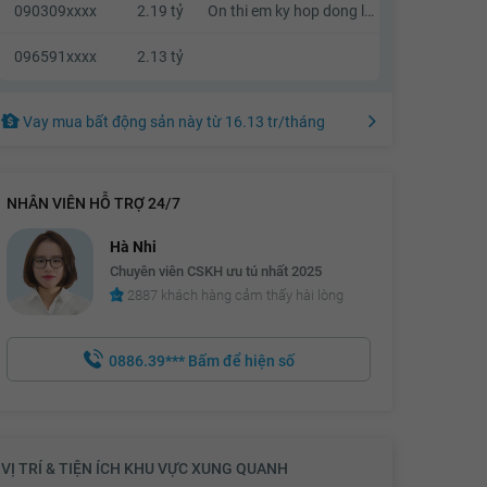
090309xxxx
2.19 tỷ
On thi em ky hop dong luon nhe a
096591xxxx
2.13 tỷ
Vay mua bất động sản này
từ
16.13 tr
/tháng
NHÂN VIÊN HỖ TRỢ 24/7
Hà Nhi
Chuyên viên CSKH ưu tú nhất 2025
2887 khách hàng cảm thấy hài lòng
0886.39***
Bấm để hiện số
VỊ TRÍ & TIỆN ÍCH KHU VỰC XUNG QUANH