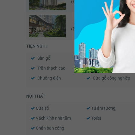
(Đã giao dịch - 06/2026)
Chung cư Sky Central
Chu
(Đã giao dịch - 05/2026)
TIỆN NGHI
Sàn gỗ
Sàn đá
Trần thạch cao
Tường sơn bả
Chuông điện
Cửa gỗ công nghiệp
NỘI THẤT
Cửa sổ
Tủ âm tường
Vách kính nhà tắm
Toilet
Chắn ban công