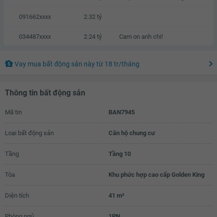
091662xxxx
2.32 tỷ
034487xxxx
2.24 tỷ
Cam on anh chi!
Vay mua bất động sản này
từ
18 tr
/tháng
Thông tin bất động sản
Mã tin
BAN7945
Loại bất động sản
Căn hộ chung cư
Tầng
Tầng 10
Tòa
Khu phức hợp cao cấp Golden King
Diện tích
41 m²
Phòng ngủ
1PN