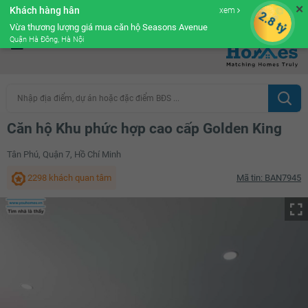
✕
Khách hàng hân
xem
Cộng đồng Môi giới bPRO
2.8 tỷ
Vừa thương lượng giá mua căn hộ Seasons Avenue
Quận Hà Đông, Hà Nội
Nhập địa điểm, dự án hoặc đặc điểm BĐS ...
Căn hộ Khu phức hợp cao cấp Golden King
Tân Phú, Quận 7, Hồ Chí Minh
2298 khách quan tâm
Mã tin: BAN7945