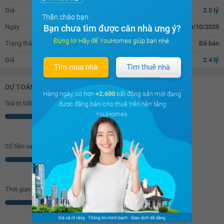
Giá
2.5 tỷ
Thân chào bạn
Ngày
10/10/2020
Bạn chưa tìm được căn nhà ưng ý?
Đừng lo! Hãy để YouHomes giúp bạn nhé.
Trạng thái
Đã bán
Giá
2.4 tỷ
Tìm mua nhà
Tìm thuê nhà
DỰ TOÁN KHOẢN VAY (ĐƠN VỊ: VNĐ)
Hàng ngày, có hơn
+2.600
bất động sản mới đang
Giá trị bất động sản
được đăng bán/cho thuê trên nền tảng
YouHomes.
Triệu
Số tiền vay (
70
%/GTNĐ)
Triệu
Thời gian vay
Năm