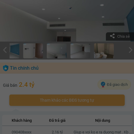
Chia sẻ
Tin chính chủ
2.4 tỷ
Đã giao dịch
Giá bán
Tham khảo các BĐS tương tự
Khách hàng
Đã trả giá
Nội dung
090408xxxx
2.16 tỷ
Giup e voi ko e ra duong mat . Kb zalo e voi a