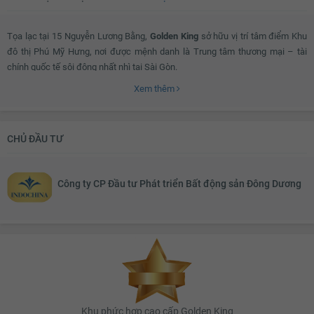
Tọa lạc tại 15 Nguyễn Lương Bằng,
Golden King
sở hữu vị trí tâm điểm Khu
đô thị Phú Mỹ Hưng, nơi được mệnh danh là Trung tâm thương mại – tài
chính quốc tế sôi động nhất nhì tại Sài Gòn.
Xem thêm
Nằm ngay 2 mặt tiền đường và có góc nhìn chính hướng ra công viên,
Golden King được thừa hưởng hệ thống giao thông thuận tiện, rộng rãi và cơ
CHỦ ĐẦU TƯ
sở hạ tầng vượt trội của khu vực, từ đây cư dân dự án dễ dàng kết nối với
các quận khác của thành phố chỉ trong ít phút.
Công ty CP Đầu tư Phát triển Bất động sản Đông Dương
Phối cảnh dự án Golden King Xuất phát từ nhu cầu của cuộc sống bận rộn,
loại hình căn hộ kết hợp văn phòng officetel tại
Golden King
ra đời vừa đảm
bảo môi trường làm việc hiện đại, vừa đạt chuẩn của một căn hộ tiện nghi.
Công năng linh hoạt của officetel cho phép các cá nhân, doanh nghiệp và tổ
chức có thể tự quy hoạch không gian một cách phù hợp và hiệu quả nhất.
Khu phức hợp cao cấp Golden King
Hệ thống tiện ích tại Golden King được chủ đầu tư chú trọng khi dành trọn 5