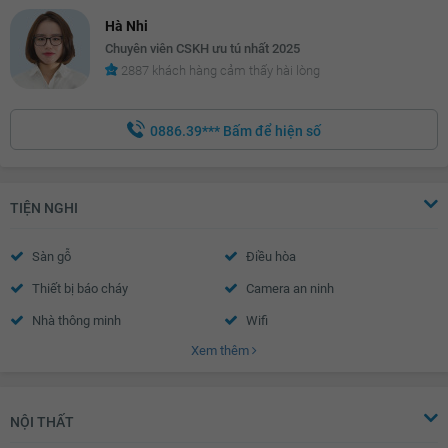
Hà Nhi
Chuyên viên CSKH ưu tú nhất 2025
2887 khách hàng cảm thấy hài lòng
0886.39***
Bấm để hiện số
TIỆN NGHI
Sàn gỗ
Điều hòa
Thiết bị báo cháy
Camera an ninh
Nhà thông minh
Wifi
Xem thêm
Truyền hình Cáp
Trần thạch cao
Tường sơn bả
Vách kính mặt tiền
NỘI THẤT