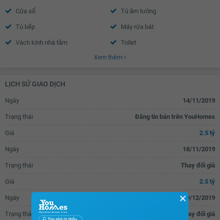
Cửa sổ
Tủ âm tường
Tủ bếp
Máy rửa bát
Vách kính nhà tắm
Toilet
Xem thêm
Quạt thông gió
Bồn rửa mặt
Chắn ban công
LỊCH SỬ GIAO DỊCH
Ngày
14/11/2019
Trạng thái
Đăng tin bán trên YouHomes
Giá
2.5 tỷ
Ngày
18/11/2019
Trạng thái
Thay đổi giá
Giá
2.5 tỷ
✕
Ngày
09/12/2019
Trạng thái
Thay đổi giá