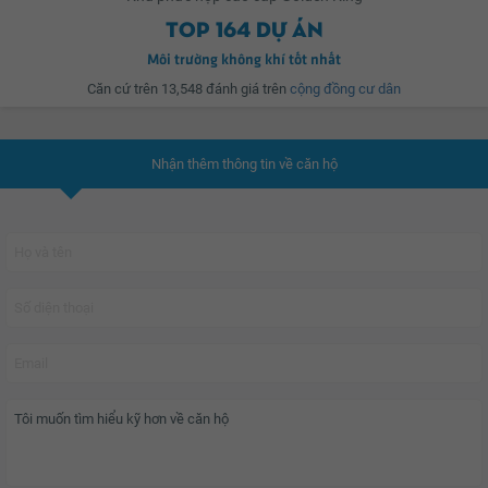
Top 164 dự án
tầng rộng lớn cho các hoạt động mua sắm, giải trí, vui chơi, ẩm thực… đa
dạng và sầm uất, hội tụ các thương hiệu danh tiếng và đẳng cấp thế giới.
Môi trường không khí tốt nhất
Căn cứ trên 13,548 đánh giá trên
cộng đồng cư dân
Thiên đường mua sắm hoàn hảo sẵn sàng chào đón và làm hài lòng những
vị khách sành điệu cùng cả gia đình với những nhãn hàng phong phú như
Nhận thêm thông tin về căn hộ
mỹ phẩm, trang phục, trang sức, phụ kiện, dụng cụ thể thao, hàng gia dụng,
điện máy…
Golden King
không chỉ mang đến không gian sống đẳng cấp mà còn là kênh
đầu tư thông minh cho những chủ nhân tương lai.