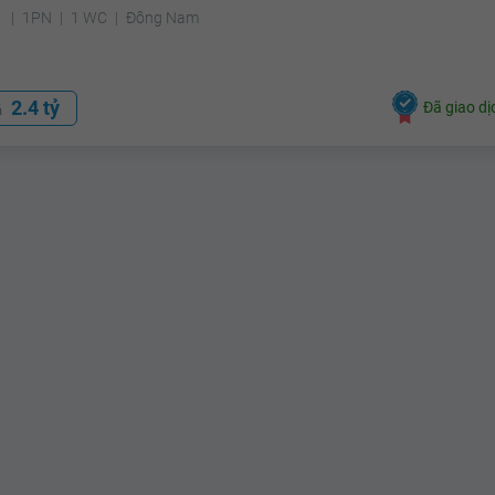
²
1PN
1 WC
Đông Nam
2.4 tỷ
Đã giao dị
á