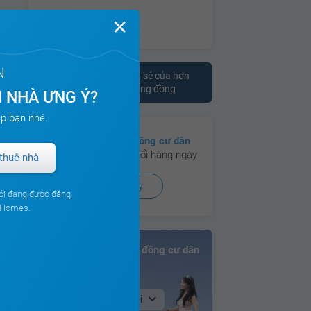
✕
N
Tham khảo ý kiến chia sẻ của hơn
10.000 cư dân trên cộng đồng
 NHÀ ƯNG Ý?
p bạn nhé.
Có hơn
130 cộng đồng cư dân
đang hoạt động sôi nổi hàng ngày
thuê nhà
Xem ngay
ới đang được đăng
ouHomes.
Bảng xếp hạng Cộng đồng cư dân
Tại Hà Nội