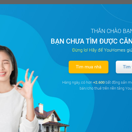
THÂN CHÀO BẠ
BẠN CHƯA TÌM ĐƯỢC CĂN
Đừng lo! Hãy để YouHomes giú
Tìm mua nhà
Tìm 
Hàng ngày, có hơn
+2.600
bất động sản m
bán/cho thuê trên nền tảng Y