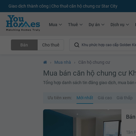
Giao dịch thành công | Cho thuê căn hộ chung cư Star City
Mua
Thuê
Dự án
Dịch vụ
Bán
Cho thuê
›
Mua nhà
›
Căn hộ chung cư
Mua bán căn hộ chung cư Kh
Tổng hợp danh sách tin đăng giao dịch, mua bán
Ưu tiên xem:
Mới nhất
Giá cao
Giá thấp
Bán
Tân P