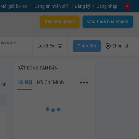
Môi giới bPRO
Đăng tin miễn phí
Đăng ký
Đăng nhập
Bán nhà nhanh
Cho thuê nhà nhanh
húc giá
Tìm kiếm
Lọc thêm
Chọn lại
BẤT ĐỘNG SẢN BÁN
Hà Nội
Hồ Chí Minh
Minh