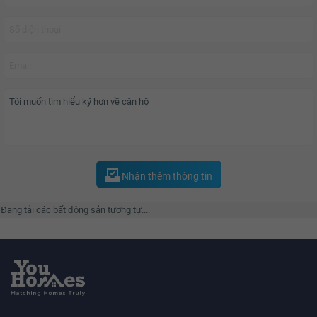
Tiện ích là điểm nhất hoàn hảo mà chủ đầu tư mang đến cho chuỗi dự án
này. Với trường học, bệnh viện, TTTM, Siêu thị, bể bơi, gym, spa... cùng an
ninh đảm bảo 24/24.
Với mật độ xây dựng chỉ chiếm 19% cho xây dựng, đã tạo nên khoảng không
xanh rộng lớn và thư thái dành cho cư dân.
Dự án được chia thành 5 phần The Park, The Sea, The River, The Lake được
chia rõ ràng và bố trí hợp phong thủy, hồ điều hòa rộng lớn với lên đến 24.5ha
Nhận thêm thông tin
cùng biển nhân tạo duy nhất tại miền Bắc lên đến lơn 6.5ha dành riêng cho
cư dân trải nghiệm.
Đang tải các bất động sản tương tự....
Tổng quan dự án Vinhomes Ocean Park Các cư dân thành thị đã có thể sở
hữu một căn hộ đáng mơ ước trong cộng đồng dân cư văn minh và hiện đại
tại
Vinhomes Ocean Park
.