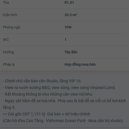
Tòa
R1.01
Diện tích
33.5 m²
Phòng ngủ
1PN
WC
1
Hướng
Tây Bắc
Pháp lý
Hợp đồng mua bán
- Chính chủ cần bán căn Studio, tầng VIP 16.
- View ra vườn nướng BBQ, view sông, view sang Vinpearl Land,
- Rất thoáng không bí như những căn view nội khu.
- Ngay sát hầm để xe toà nhà. Phía sau là bãi đỗ xe nổi có bể bơi kính
tầng 5.
=> Giá gốc CĐT 1,131 tỷ. Giá bán + 60 triệu chênh
(Căn hộ Khu Cao Tầng - Vinhomes Ocean Park - Mua căn hộ studio)