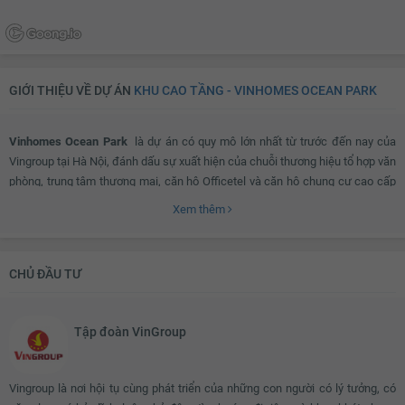
GIỚI THIỆU VỀ DỰ ÁN
KHU CAO TẦNG - VINHOMES OCEAN PARK
Vinhomes Ocean Park
là dự án có quy mô lớn nhất từ trước đến nay của
Vingroup tại Hà Nội, đánh dấu sự xuất hiện của chuỗi thương hiệu tổ hợp văn
phòng, trung tâm thương mại, căn hộ Officetel và căn hộ chung cư cao cấp
Vinhomes với đầy đủ hệ thống tiện ích đạt chuẩn đáng mong đợi trên thị
Xem thêm
trường BĐS hiện nay.
CHỦ ĐẦU TƯ
Vinhomes Ocean Park ở đâu?
Tập đoàn VinGroup
Vinhomes Ocean Park nằm tại địa bàn thị trấn Trâu Quỳ, Đa Tốn, Dương Xá,
Kiêu Kỵ Gia Lâm, Hà Nội. Sở hữu vị trí huyết mạch khi chỉ cần đi 15 phút đến
ngã tư quốc lộ 1A, cách cầu Vĩnh Tuy 16 phút di chuyển, đại học Nông
Vingroup là nơi hội tụ cùng phát triển của những con người có lý tưởng, có