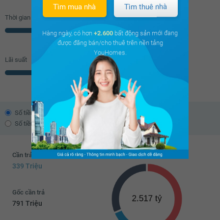
Tìm mua nhà
Tìm thuê nhà
Thời gian vay
Năm
Hàng ngày, có hơn
+2.600
bất động sản mới đang
được đăng bán/cho thuê trên nền tảng
YouHomes.
Lãi suất
% năm
Số tiền trả theo dư nợ giảm dần
Số tiền trả đều hàng tháng
Cần trả trước
339 Triệu
Gốc cần trả
791 Triệu