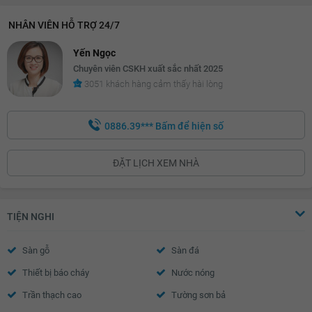
NHÂN VIÊN HỖ TRỢ 24/7
Yến Ngọc
Chuyên viên CSKH xuất sắc nhất 2025
3051 khách hàng cảm thấy hài lòng
0886.39***
Bấm để hiện số
ĐẶT LỊCH XEM NHÀ
TIỆN NGHI
Sàn gỗ
Sàn đá
Thiết bị báo cháy
Nước nóng
Trần thạch cao
Tường sơn bả