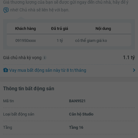
Giá thương lượng của bạn sẽ được gửi ngay đến chủ nhà, hãy để ý
1.05 tỷ
nhé! Chủ nhà sẽ liên hệ với bạn.
1.07 tỷ
1.09 tỷ
Khách hàng
Đã trả giá
Nội dung
1.11 tỷ
091950xxxx
1 tỷ
có thể giam giá ko
1.13 tỷ
1.1 tỷ
Giá chủ nhà kỳ vọng
Vay mua bất động sản này
từ
8 tr
/tháng
Thông tin bất động sản
Mã tin
BAN9521
Loại bất động sản
Căn hộ Studio
Tầng
Tầng 16