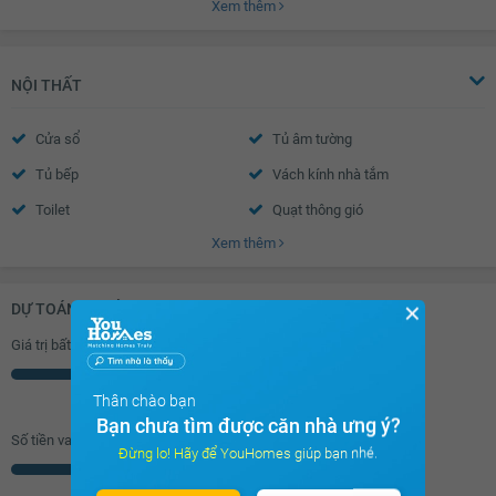
Xem thêm
Cửa sổ an toàn
Cửa khung nhôm kính
Chuông điện
Cửa gỗ công nghiệp
NỘI THẤT
Cửa sổ
Tủ âm tường
Tủ bếp
Vách kính nhà tắm
Toilet
Quạt thông gió
Xem thêm
Bồn rửa mặt
Chắn ban công
DỰ TOÁN KHOẢN VAY (ĐƠN VỊ: VNĐ)
✕
Giá trị bất động sản
Triệu
Thân chào bạn
Bạn chưa tìm được căn nhà ưng ý?
Số tiền vay (
70
%/GTNĐ)
Đừng lo! Hãy để YouHomes giúp bạn nhé.
Triệu