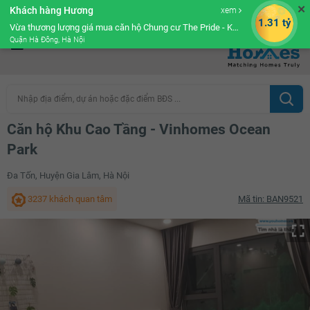
✕
Khách hàng Hương
xem
Cộng đồng Môi giới bPRO
1.31 tỷ
Vừa thương lượng giá mua căn hộ Chung cư The Pride - Khu đô thị Văn Khê
Quận Hà Đông, Hà Nội
Nhập địa điểm, dự án hoặc đặc điểm BĐS ...
Căn hộ Khu Cao Tầng - Vinhomes Ocean
Park
Đa Tốn, Huyện Gia Lâm, Hà Nội
3237 khách quan tâm
Mã tin: BAN9521