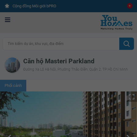
Cộng đồng Môi giới bPRO
Tìm kiếm dự án, khu vực, địa điểm
Căn hộ Masteri Parkland
Đường Xa Lộ Hà Nội, Phường Thảo Điền, Quận 2, TP Hồ Chí Minh
Phối cảnh