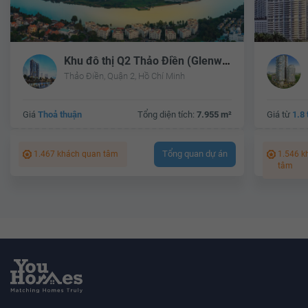
Khu đô thị Q2 Thảo Điền (Glenwood Maison)
Thảo Điền, Quận 2, Hồ Chí Minh
Giá
Thoả thuận
Tổng diện tích:
7.955 m²
Giá từ
1.8 
Tổng quan dự án
1.467 khách quan tâm
1.546 k
tâm