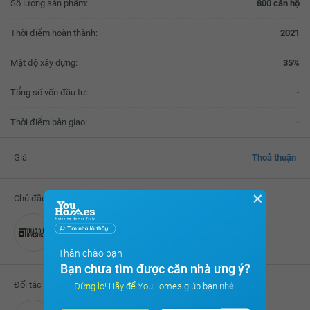
Số lượng sản phẩm:
800 căn hộ
Thời điểm hoàn thành:
2021
Mật độ xây dựng:
35%
Tổng số vốn đầu tư:
-
Thời điểm bàn giao:
-
Giá
Thoả thuận
✕
Chủ đầu tư
Công ty CP Đầu tư Thảo Điền
Thân chào bạn
Bạn chưa tìm được căn nhà ưng ý?
Đối tác thực hiện
Đừng lo! Hãy để YouHomes giúp bạn nhé.