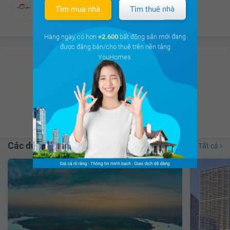
Công ty CP Xây dựng Cotec (Coteccons)
Tìm mua nhà
Tìm thuê nhà
Đối tác thi công
Hàng ngày, có hơn
+2.600
bất động sản mới đang
được đăng bán/cho thuê trên nền tảng
YouHomes.
Có hơn
8.675 thảo luận
của Cư dân
trên
cộng đồng cư dân
Xem ngay
Các dự án lân cận
Tất cả