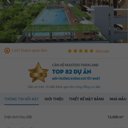
1,637 khách quan tâm
363 vote
CĂN HỘ MASTERI PARKLAND
TOP 82 DỰ ÁN
MÔI TRƯỜNG KHÔNG KHÍ TỐT NHẤT
Căn cứ trên 13.548 đánh giá trên
cộng đồng cư dân
THÔNG TIN NỔI BẬT
GIỚI THIỆU
THIẾT KẾ MẶT BẰNG
NHÀ MẪU
Diện tích khu đất:
12,000 m²