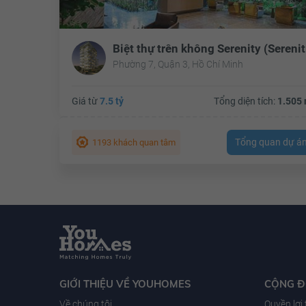
Biệ
Phường 7, Quận 3, Hồ Chí Minh
Giá từ
7.5 tỷ
Tổng diện tích:
1.505 
Tổng quan dự á
1193 khách quan tâm
GIỚI THIỆU VỀ YOUHOMES
CỘNG 
Về chúng tôi
Quyền lợi