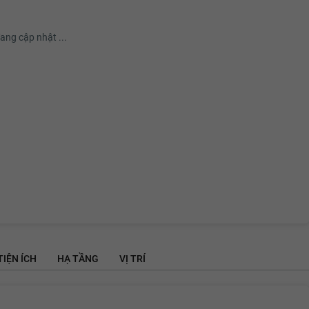
ang cập nhật ...
TIỆN ÍCH
HẠ TẦNG
VỊ TRÍ