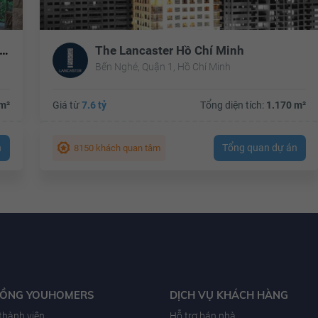
t thự trên không Serenity (Serenity Sky Villas)
The Lancaster Hồ Chí Minh
Bến Nghé, Quận 1, Hồ Chí Minh
m²
Giá từ
7.6 tỷ
Tổng diện tích:
1.170 m²
n
Tổng quan dự án
8150 khách quan tâm
ĐỒNG YOUHOMERS
DỊCH VỤ KHÁCH HÀNG
 thành viên
Hỗ trợ bán nhà