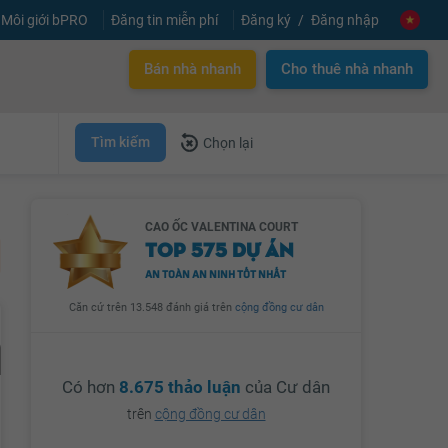
Môi giới bPRO
Đăng tin miễn phí
Đăng ký
Đăng nhập
Bán nhà nhanh
Cho thuê nhà nhanh
Tìm kiếm
Chọn lại
CAO ỐC VALENTINA COURT
TOP 575 DỰ ÁN
AN TOÀN AN NINH TỐT NHẤT
Căn cứ trên 13.548 đánh giá trên
cộng đồng cư dân
Có hơn
8.675 thảo luận
của Cư dân
trên
cộng đồng cư dân