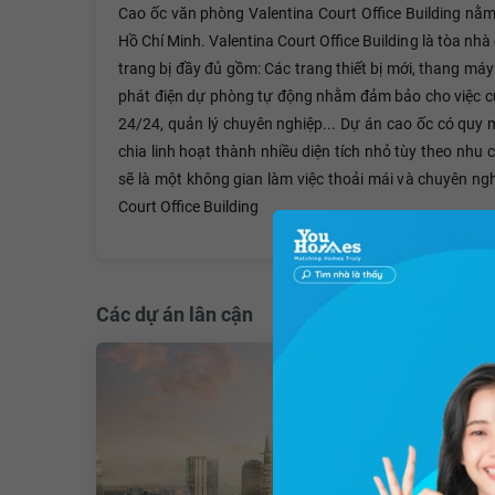
Cao ốc văn phòng Valentina Court Office Building nằ
Hồ Chí Minh. Valentina Court Office Building là tòa nhà
trang bị đầy đủ gồm: Các trang thiết bị mới, thang má
phát điện dự phòng tự động nhằm đảm bảo cho việc cun
24/24, quản lý chuyên nghiệp... Dự án cao ốc có quy 
chia linh hoạt thành nhiều diện tích nhỏ tùy theo nhu
sẽ là một không gian làm việc thoải mái và chuyên ng
Court Office Building
Các dự án lân cận