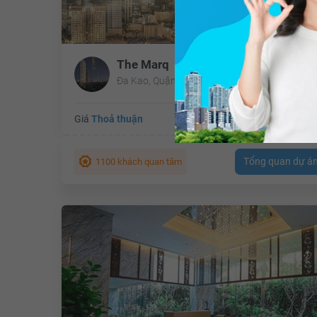
The Marq
Đa Kao, Quận 1, Hồ Chí Minh
Giá
Thoả thuận
Tổng diện tích:
Cập nh
Tổng quan dự á
1100 khách quan tâm