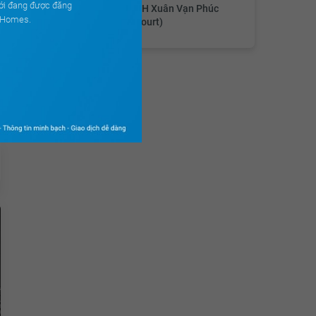
ới đang được đăng
Công ty TNHH Xuân Vạn Phúc
ouHomes.
(Valentina Court)