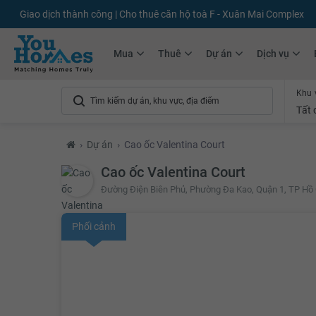
Giao dịch thành công | Cho thuê căn hộ toà F - Xuân Mai Complex
Mua
Thuê
Dự án
Dịch vụ
Khu 
Tất 
›
Dự án
›
Cao ốc Valentina Court
Cao ốc Valentina Court
Đường Điện Biên Phủ, Phường Đa Kao, Quận 1, TP Hồ 
Phối cảnh