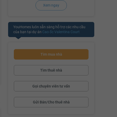
Xem ngay
đang cập nhậ
YouHomes luôn sẵn sàng hỗ trợ các nhu cầu
của bạn tại dự án
Cao ốc Valentina Court
Tìm mua nhà
Tìm thuê nhà
Gọi chuyên viên tư vấn
Gửi Bán/Cho thuê nhà