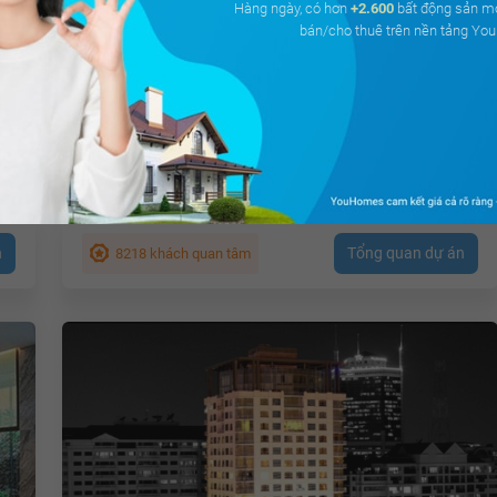
Hàng ngày, có hơn
+2.600
bất động sản m
bán/cho thuê trên nền tảng Y
Horizon Tower
Tân Định, Quận 1, Hồ Chí Minh
ật
Giá từ
3 tỷ
Tổng diện tích:
3.362 m²
n
Tổng quan dự án
8218 khách quan tâm