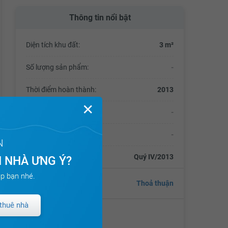
Thông tin nổi bật
Diện tích khu đất:
3 m²
Số lượng sản phẩm:
-
Thời điểm hoàn thành:
2013
✕
Mật độ xây dựng:
-
Tổng số vốn đầu tư:
-
N
Thời điểm bàn giao:
Quý IV/2013
 NHÀ ƯNG Ý?
p bạn nhé.
Giá
Thoả thuận
thuê nhà
Chủ đầu tư