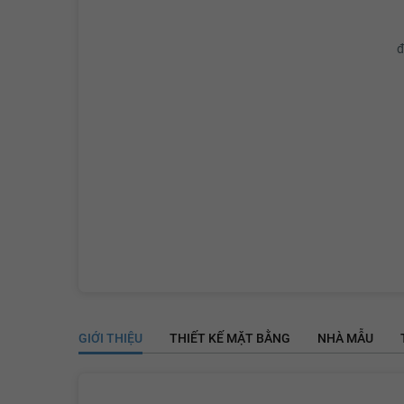
đ
GIỚI THIỆU
THIẾT KẾ MẶT BẰNG
NHÀ MẪU