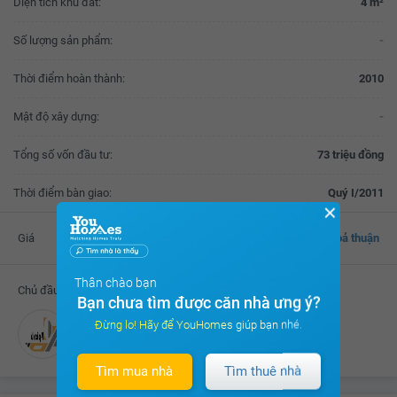
Diện tích khu đất:
4 m²
Số lượng sản phẩm:
-
Thời điểm hoàn thành:
2010
Mật độ xây dựng:
-
Tổng số vốn đầu tư:
73 triệu đồng
Thời điểm bàn giao:
Quý I/2011
✕
Giá
Thoả thuận
Thân chào bạn
Chủ đầu tư
Bạn chưa tìm được căn nhà ưng ý?
Đừng lo! Hãy để YouHomes giúp bạn nhé.
Công ty CP Địa ốc Sài Gòn Thương Tín
Tìm mua nhà
Tìm thuê nhà