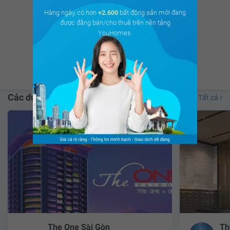
Hàng ngày, có hơn
+2.600
bất động sản mới đang
được đăng bán/cho thuê trên nền tảng
Có hơn
8.675 thảo luận
của Cư dân
YouHomes.
trên
cộng đồng cư dân
Xem ngay
Các dự án lân cận
Tất cả
The One Sài Gòn
Th