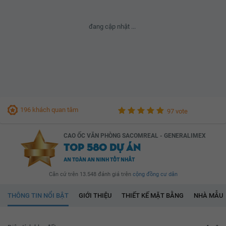
đang cập nhật ...
196 khách quan tâm
97 vote
CAO ỐC VĂN PHÒNG SACOMREAL - GENERALIMEX
TOP 580 DỰ ÁN
AN TOÀN AN NINH TỐT NHẤT
Căn cứ trên 13.548 đánh giá trên
cộng đồng cư dân
THÔNG TIN NỔI BẬT
GIỚI THIỆU
THIẾT KẾ MẶT BẰNG
NHÀ MẪU