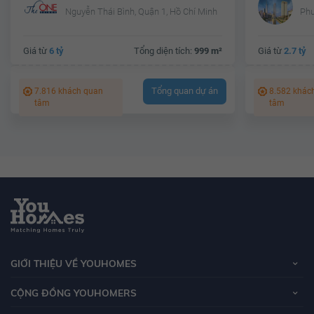
Nguyễn Thái Bình, Quận 1, Hồ Chí Minh
Phư
Giá từ
6 tỷ
Tổng diện tích:
999 m²
Giá từ
2.7 tỷ
Tổng quan dự án
7.816 khách quan
8.582 khác
tâm
tâm
GIỚI THIỆU VỀ YOUHOMES
CỘNG ĐỒNG YOUHOMERS