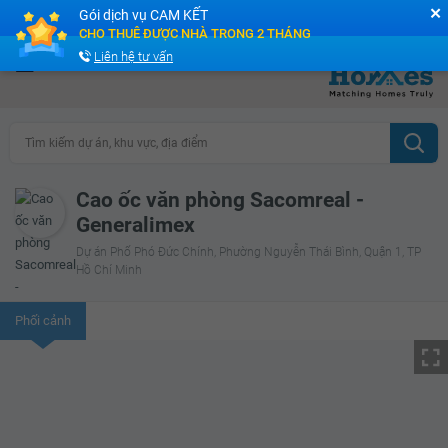
✕
Gói dịch vụ CAM KẾT
Cộng đồng Môi giới bPRO
CHO THUÊ ĐƯỢC NHÀ TRONG 2 THÁNG
Liên hệ tư vấn
Tìm kiếm dự án, khu vực, địa điểm
Cao ốc văn phòng Sacomreal -
Generalimex
Dự án Phố Phó Đức Chính, Phường Nguyễn Thái Bình, Quận 1, TP
Hồ Chí Minh
Phối cảnh