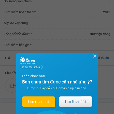
Số lượng sản phẩm:
-
Thời điểm hoàn thành:
2013
Mật độ xây dựng:
-
Tổng số vốn đầu tư:
700 triệu đồng
Thời điểm bàn giao:
-
✕
Giá
Thoả thuận
Chủ đầu tư
Thân chào bạn
Bạn chưa tìm được căn nhà ưng ý?
Công ty CP Tân Phú Long
Đừng lo! Hãy để YouHomes giúp bạn nhé.
Tìm mua nhà
Tìm thuê nhà