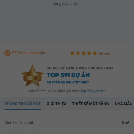
đang cập nhật ...
277 khách quan tâm
86 vote
CHUNG CƯ TWIN TOWERS ĐƯỜNG LÁNG
TOP 591 DỰ ÁN
AN TOÀN AN NINH TỐT NHẤT
Căn cứ trên 13.548 đánh giá trên
cộng đồng cư dân
THÔNG TIN NỔI BẬT
GIỚI THIỆU
THIẾT KẾ MẶT BẰNG
NHÀ MẪU
Diện tích khu đất:
3 m²