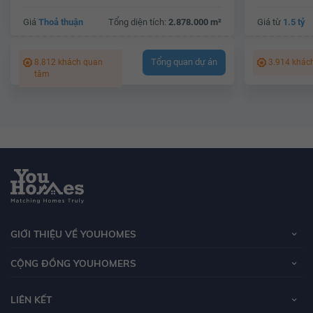
Giá
Thoả thuận
Tổng diện tích:
2.878.000 m²
Giá từ
1.5 tỷ
Tổng quan dự án
8.812 khách quan
3.914 khác
tâm
GIỚI THIỆU VỀ YOUHOMES
CỘNG ĐỒNG YOUHOMERS
LIÊN KẾT