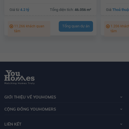
Giá từ
4.2 tỷ
Tổng diện tích:
46.056 m²
Giá
Thoả thuậ
Tổng quan dự án
11.266 khách quan
1.206 khác
tâm
tâm
GIỚI THIỆU VỀ YOUHOMES
CỘNG ĐỒNG YOUHOMERS
LIÊN KẾT