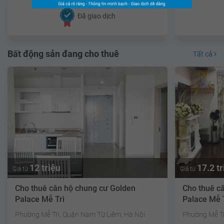
Đã giao dịch
Bất động sản đang cho thuê
Tất cả
12 triệu
17.2 tr
Giá từ
Giá từ
Cho thuê căn hộ chung cư Golden
Cho thuê c
Palace Mễ Trì
Palace Mễ 
Phường Mễ Trì, Quận Nam Từ Liêm, Hà Nội
Phường Mễ Tr