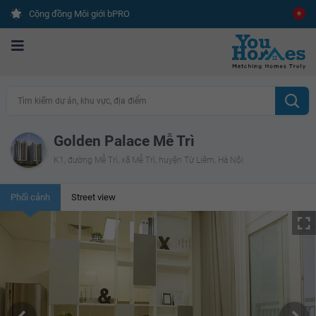
Cộng đồng Môi giới bPRO
Tìm kiếm dự án, khu vực, địa điểm
Golden Palace Mễ Trì
K1, đường Mễ Trì, xã Mễ Trì, huyện Từ Liêm, Hà Nội
Phối cảnh
Street view