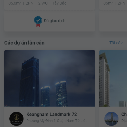
85.6m²
2PN
2 WC
Tây Bắc
86m²
2PN
Đã giao dịch
Các dự án lân cận
Tất cả
Keangnam Landmark 72
Phường Mỹ Đình 1, Quận Nam Từ Liêm, Hà Nội
Dịc