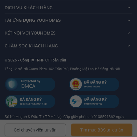
DỊCH VỤ KHÁCH HÀNG
TẢI ỨNG DỤNG YOUHOMES
KẾT NỐI VỚI YOUHOMES
CHĂM SÓC KHÁCH HÀNG
© 2026 - Công Ty TNHH CT Toàn Cầu
Tầng 12 toà Hồ Gươm Plaza, 102 Trần Phú, Phường Mộ Lao, Hà Đông, Hà Nội
Sở Kế Hoạch & Ðầu Tư TP Hà Nội Cấp giấy phép số 0108591862 ngày
17/01/2019 - Mã số thuế: 0108591862
Gọi chuyên viên tư vấn
Tìm mua BĐS tại dự án