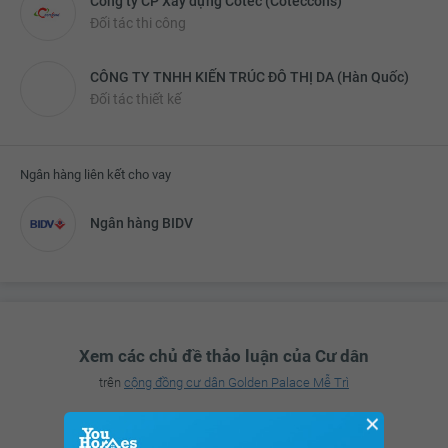
Công ty CP Xây dựng Cotec (Coteccons)
Đối tác thi công
CÔNG TY TNHH KIẾN TRÚC ĐÔ THỊ DA (Hàn Quốc)
Đối tác thiết kế
Ngân hàng liên kết cho vay
Ngân hàng BIDV
Xem các chủ đề thảo luận của Cư dân
trên
cộng đồng cư dân Golden Palace Mễ Trì
✕
Xem ngay