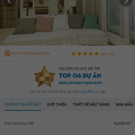
8,812 khách quan tâm
561 vote
GOLDEN PALACE MỄ TRÌ
TOP 06 DỰ ÁN
ĐẲNG CẤP SANG TRỌNG NHẤT
Căn cứ trên 13.548 đánh giá trên
cộng đồng cư dân
THÔNG TIN NỔI BẬT
GIỚI THIỆU
THIẾT KẾ MẶT BẰNG
NHÀ MẪU
Diện tích khu đất:
16,333 m²