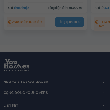
Giá
Thoả thuận
Tổng diện tích:
60.000 m²
Giá từ
4.4 
Tổng quan dự án
2.985 khách quan tâm
1.113 k
tâm
GIỚI THIỆU VỀ YOUHOMES
CỘNG ĐỒNG YOUHOMERS
LIÊN KẾT