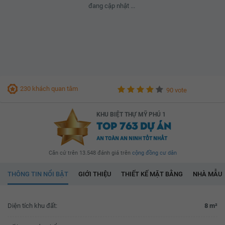
đang cập nhật ...
230 khách quan tâm
90 vote
KHU BIỆT THỰ MỸ PHÚ 1
TOP 763 DỰ ÁN
AN TOÀN AN NINH TỐT NHẤT
Căn cứ trên 13.548 đánh giá trên
cộng đồng cư dân
THÔNG TIN NỔI BẬT
GIỚI THIỆU
THIẾT KẾ MẶT BẰNG
NHÀ MẪU
Diện tích khu đất:
8 m²