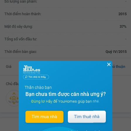
Số lượng sản phẩm:
-
Thời điểm hoàn thành:
2015
Mật độ xây dựng:
37%
Tổng số vốn đầu tư:
-
Thời điểm bàn giao:
Quý IV/2015
✕
Giá
Thoả thuận
Chủ đầu tư
Thân chào bạn
Bạn chưa tìm được căn nhà ưng ý?
Công ty TNHH Liên doanh Phú Mỹ Hưng
Đừng lo! Hãy để YouHomes giúp bạn nhé.
Tìm mua nhà
Tìm thuê nhà