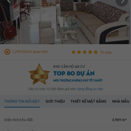
1,293 khách quan tâm
70 vote
KHU CĂN HỘ AN CƯ
TOP 80 DỰ ÁN
MÔI TRƯỜNG KHÔNG KHÍ TỐT NHẤT
Căn cứ trên 13.548 đánh giá trên
cộng đồng cư dân
THÔNG TIN NỔI BẬT
GIỚI THIỆU
THIẾT KẾ MẶT BẰNG
NHÀ MẪU
Diện tích khu đất:
3,969 m²