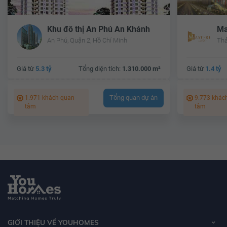
Khu đô thị An Phú An Khánh
Ma
An Phú, Quận 2, Hồ Chí Minh
Thả
Giá từ
5.3 tỷ
Tổng diện tích:
1.310.000 m²
Giá từ
1.4 tỷ
Tổng quan dự án
1.971 khách quan
9.773 khác
tâm
tâm
GIỚI THIỆU VỀ YOUHOMES