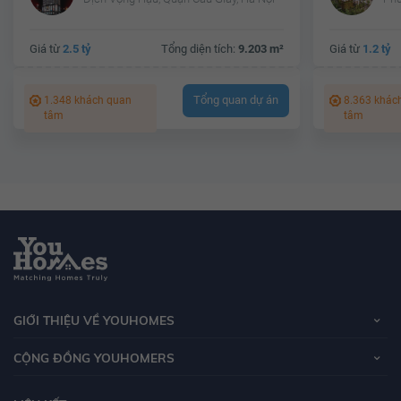
Giá từ
2.5 tỷ
Tổng diện tích:
9.203 m²
Giá từ
1.2 tỷ
Tổng quan dự án
1.348 khách quan
8.363 khác
tâm
tâm
GIỚI THIỆU VỀ YOUHOMES
CỘNG ĐỒNG YOUHOMERS