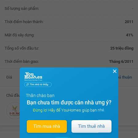
Số lượng sản phẩm:
-
Thời điểm hoàn thành:
2011
Mật độ xây dựng:
41%
Tổng số vốn đầu tư:
25 triệu đồng
Thời điểm bàn giao:
Tháng 6/2011
✕
Giá
Thoả thuận
Thân chào bạn
Chủ đầu tư
Bạn chưa tìm được căn nhà ưng ý?
Đừng lo! Hãy để YouHomes giúp bạn nhé.
Công ty CP Thương mại Minh Vĩnh Khang
Tìm mua nhà
Tìm thuê nhà