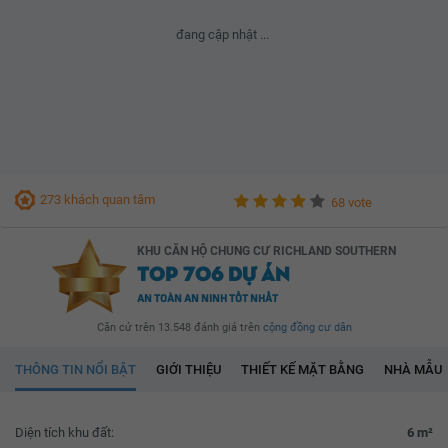
đang cập nhật ...
273 khách quan tâm
68 vote
KHU CĂN HỘ CHUNG CƯ RICHLAND SOUTHERN
TOP 706 DỰ ÁN
AN TOÀN AN NINH TỐT NHẤT
Căn cứ trên 13.548 đánh giá trên
cộng đồng cư dân
THÔNG TIN NỔI BẬT
GIỚI THIỆU
THIẾT KẾ MẶT BẰNG
NHÀ MẪU
Diện tích khu đất:
6 m²