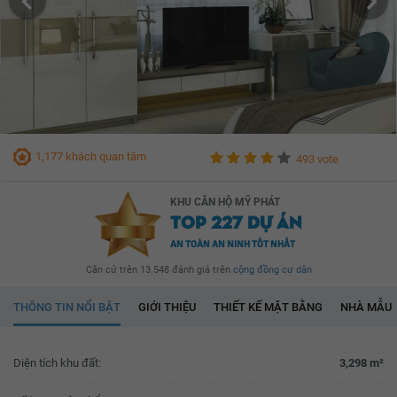
1,177 khách quan tâm
493 vote
KHU CĂN HỘ MỸ PHÁT
TOP 227 DỰ ÁN
AN TOÀN AN NINH TỐT NHẤT
Căn cứ trên 13.548 đánh giá trên
cộng đồng cư dân
THÔNG TIN NỔI BẬT
GIỚI THIỆU
THIẾT KẾ MẶT BẰNG
NHÀ MẪU
Diện tích khu đất:
3,298 m²