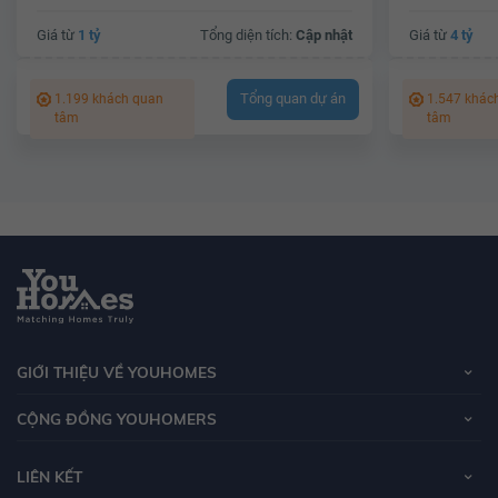
Giá từ
1 tỷ
Tổng diện tích:
Cập nhật
Giá từ
4 tỷ
Tổng quan dự án
1.199 khách quan
1.547 khác
tâm
tâm
GIỚI THIỆU VỀ YOUHOMES
CỘNG ĐỒNG YOUHOMERS
LIÊN KẾT