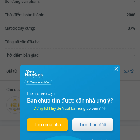
Số lượng sản phẩm:
-
Thời điểm hoàn thành:
2008
Mật độ xây dựng:
37%
Tổng số vốn đầu tư:
-
Thời điểm bàn giao:
-
✕
Giá từ
5.7 tỷ
Chủ đầu tư
Thân chào bạn
Bạn chưa tìm được căn nhà ưng ý?
Công ty TNHH Liên doanh Phú Mỹ Hưng
Đừng lo! Hãy để YouHomes giúp bạn nhé.
Tìm mua nhà
Tìm thuê nhà