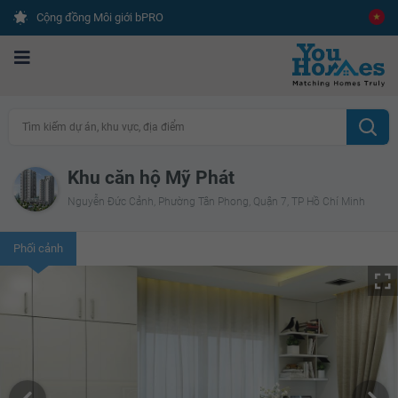
Cộng đồng Môi giới bPRO
Tìm kiếm dự án, khu vực, địa điểm
Khu căn hộ Mỹ Phát
Nguyễn Đức Cảnh, Phường Tân Phong, Quận 7, TP Hồ Chí Minh
Phối cảnh