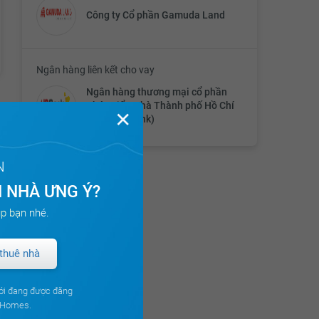
Công ty Cổ phần Gamuda Land
Ngân hàng liên kết cho vay
Ngân hàng thương mại cổ phần
Phát triển Nhà Thành phố Hồ Chí
✕
Minh (HDBank)
N
 NHÀ ƯNG Ý?
p bạn nhé.
thuê nhà
ới đang được đăng
ouHomes.