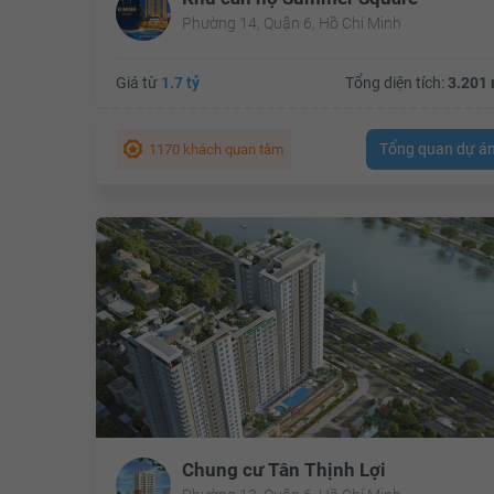
Phường 14, Quận 6, Hồ Chí Minh
Giá từ
1.7 tỷ
Tổng diện tích:
3.201 
Tổng quan dự á
1170 khách quan tâm
Chung cư Tân Thịnh Lợi