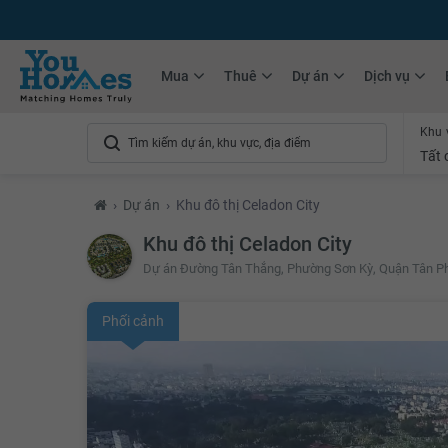
+75.000
Tin đăng mới hàng tháng
+10.000
Thành viên Youhomer
Mua
Thuê
Dự án
Dịch vụ
Khu 
Tất 
›
Dự án
›
Khu đô thị Celadon City
Khu đô thị Celadon City
Dự án Đường Tân Thắng, Phường Sơn Kỳ, Quận Tân Ph
Phối cảnh