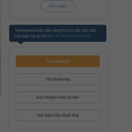
Xem ngay
YouHomes luôn sẵn sàng hỗ trợ các nhu cầu
của bạn tại dự án
Khu đô thị Celadon City
Tìm mua nhà
Tìm thuê nhà
Gọi chuyên viên tư vấn
Gửi Bán/Cho thuê nhà