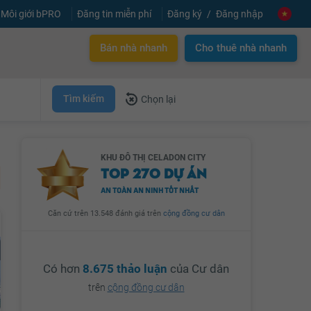
Môi giới bPRO
Đăng tin miễn phí
Đăng ký
Đăng nhập
Bán nhà nhanh
Cho thuê nhà nhanh
Tìm kiếm
Chọn lại
KHU ĐÔ THỊ CELADON CITY
TOP 270 DỰ ÁN
AN TOÀN AN NINH TỐT NHẤT
Căn cứ trên 13.548 đánh giá trên
cộng đồng cư dân
Có hơn
8.675 thảo luận
của Cư dân
trên
cộng đồng cư dân