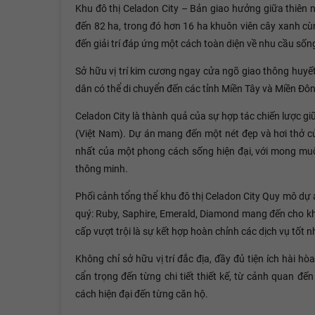
Khu đô thị Celadon City – Bản giao hưởng giữa thiên nh
đến 82 ha, trong đó hơn 16 ha khuôn viên cây xanh cùng
đến giải trí đáp ứng một cách toàn diện về nhu cầu sốn
Sở hữu vị trí kim cương ngay cửa ngõ giao thông huy
dân có thể di chuyển đến các tỉnh Miền Tây và Miền Đ
Celadon City là thành quả của sự hợp tác chiến lược g
(Việt Nam). Dự án mang đến một nét đẹp và hơi thở củ
nhất của một phong cách sống hiện đại, với mong mu
thông minh.
Phối cảnh tổng thể khu đô thị Celadon City Quy mô dự
quý: Ruby, Saphire, Emerald, Diamond mang đến cho k
cấp vượt trội là sự kết hợp hoàn chỉnh các dịch vụ tốt n
Không chỉ sở hữu vị trí đắc địa, đầy đủ tiện ích hài h
cẩn trọng đến từng chi tiết thiết kế, từ cảnh quan đế
cách hiện đại đến từng căn hộ.