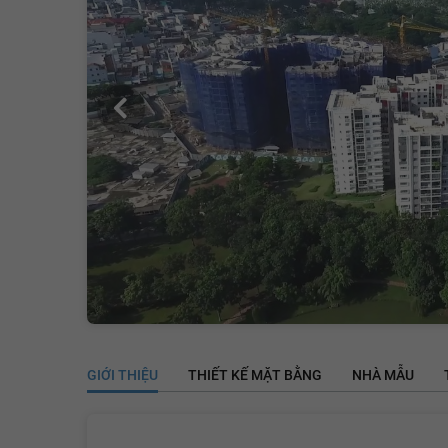
GIỚI THIỆU
THIẾT KẾ MẶT BẰNG
NHÀ MẪU