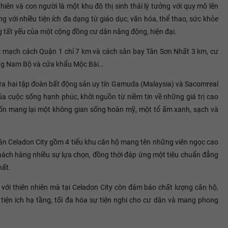
iên và con người là một khu đô thị sinh thái lý tưởng với quy mô lên
 với nhiều tiện ích đa dạng từ giáo dục, văn hóa, thể thao, sức khỏe
g tất yếu của một cộng đồng cư dân năng động, hiện đại.
ết mạch cách Quận 1 chỉ 7 km và cách sân bay Tân Sơn Nhất 3 km, cư
ông Nam Bộ và cửa khẩu Mộc Bài…
iữa hai tập đoàn bất động sản uy tín Gamuda (Malaysia) và Sacomreal
a cuộc sống hạnh phúc, khởi nguồn từ niềm tin về những giá trị cao
ốn mang lại một không gian sống hoàn mỹ, một tổ ấm xanh, sạch và
 án Celadon City gồm 4 tiểu khu căn hộ mang tên những viên ngọc cao
hách hàng nhiều sự lựa chọn, đồng thời đáp ứng một tiêu chuẩn đẳng
hất.
òa với thiên nhiên mà tại Celadon City còn đảm bảo chất lượng căn hộ,
n tiện ích hạ tầng, tối đa hóa sự tiện nghi cho cư dân và mang phong