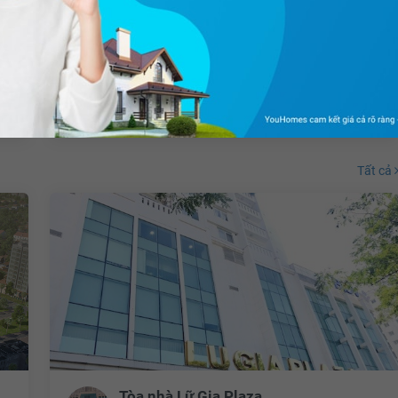
Sơn Kỳ, Quận Tân Phú, Hồ Chí Minh
85.4m²
2PN
2 WC
Đông Nam
Chưa có
ưu đãi
Tất cả
Tòa nhà Lữ Gia Plaza