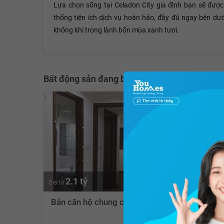
Lựa chọn sống tại Celadon City gia đình bạn sẽ đượ
thống tiện ích dịch vụ hoàn hảo, đầy đủ ngay bên dư
không khí trong lành bốn mùa xanh tươi.
Bất động sản đang bán
2.1 tỷ
Giá từ
Bán căn hộ chung cư Khu đô thị Celadon City