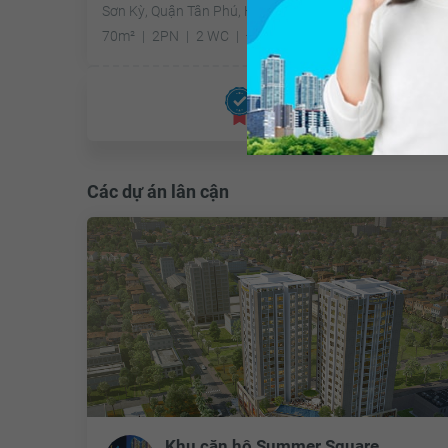
Sơn Kỳ, Quận Tân Phú, Hồ Chí Minh
70m²
2PN
2 WC
Đông Bắc
Đã giao dịch
Các dự án lân cận
Khu căn hộ Summer Square