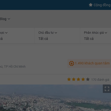
s
+600
Kết nối thành công
Cộng đồng 
Blog
vực
Chủ đầu tư
Phân khúc giá
cả
Tất cả
Tất cả
1.490 khách quan tâm
ú, TP Hồ Chí Minh
170 đánh giá