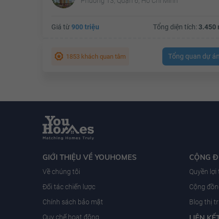
Phường 13, Quận 6, Hồ Chí Minh
Giá từ
900 triệu
Tổng diện tích:
3.450 
Tổng quan dự á
1853 khách quan tâm
GIỚI THIỆU VỀ YOUHOMES
CỘNG 
Về chúng tôi
Quyền lợi
Đối tác chiến lược
Cộng đồng
Chính sách bảo mật
Blog thị 
Quy chế hoạt động
LIÊN KẾ