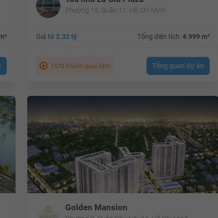
Phường 15, Quận 11, Hồ Chí Minh
m²
Giá từ
2.32 tỷ
Tổng diện tích:
4.999 m²
n
Tổng quan dự án
1573 khách quan tâm
Golden Mansion