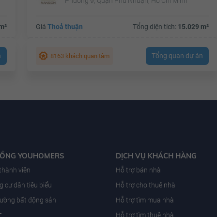
Phường 9, Quận Phú Nhuận, Hồ Chí Minh
m²
Giá
Thoả thuận
Tổng diện tích:
15.029 m²
n
Tổng quan dự án
8163 khách quan tâm
ĐỒNG YOUHOMERS
DỊCH VỤ KHÁCH HÀNG
 thành viên
Hỗ trợ bán nhà
 cư dân tiêu biểu
Hỗ trợ cho thuê nhà
trường bất động sản
Hỗ trợ tìm mua nhà
T
Hỗ trợ tìm thuê nhà