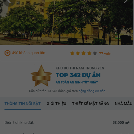
490 khách quan tâm
77 vote
KHU ĐÔ THỊ NAM TRUNG YÊN
TOP 342 DỰ ÁN
AN TOÀN AN NINH TỐT NHẤT
Căn cứ trên 13.548 đánh giá trên
cộng đồng cư dân
THÔNG TIN NỔI BẬT
GIỚI THIỆU
THIẾT KẾ MẶT BẰNG
NHÀ MẪU
Diện tích khu đất:
53,000 m²