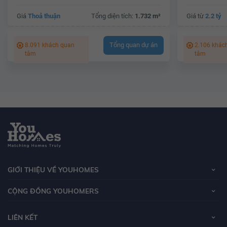
Giá
Thoả thuận
Tổng diện tích:
1.732 m²
Giá từ
2.2 tỷ
Tổng quan dự án
8.091 khách quan
2.106 khác
tâm
tâm
GIỚI THIỆU VỀ YOUHOMES
CỘNG ĐỒNG YOUHOMERS
LIÊN KẾT