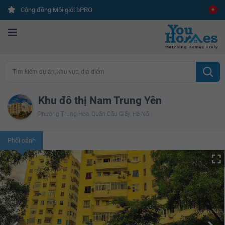
Cộng đồng Môi giới bPRO
Tìm kiếm dự án, khu vực, địa điểm
Khu đô thị Nam Trung Yên
Phường Trung Hòa, Quận Cầu Giấy, Hà Nội
Phối cảnh