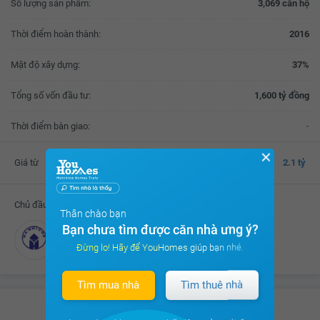
Số lượng sản phẩm:
3,069 căn hộ
Thời điểm hoàn thành:
2016
Mật độ xây dựng:
37%
Tổng số vốn đầu tư:
1,600 tỷ đồng
Thời điểm bàn giao:
-
✕
Giá từ
2.1 tỷ
Chủ đầu tư
Thân chào bạn
Bạn chưa tìm được căn nhà ưng ý?
Tổng Công ty Đầu tư và Phát triển nhà Hà Nội
Đừng lo! Hãy để YouHomes giúp bạn nhé.
Tìm mua nhà
Tìm thuê nhà