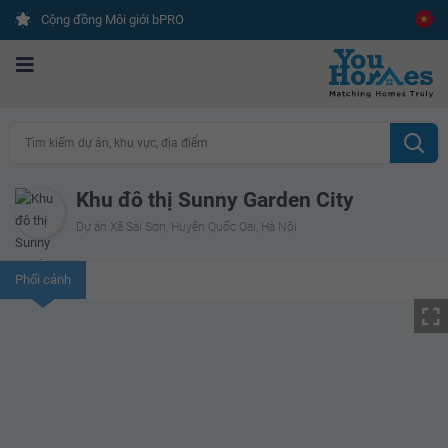
Cộng đồng Môi giới bPRO
Tìm kiếm dự án, khu vực, địa điểm
Khu đô thị Sunny Garden City
Dự án Xã Sài Sơn, Huyện Quốc Oai, Hà Nội
Phối cảnh