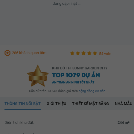
đang cập nhật ...
286 khách quan tâm
54 vote
KHU ĐÔ THỊ SUNNY GARDEN CITY
TOP 1079 DỰ ÁN
AN TOÀN AN NINH TỐT NHẤT
Căn cứ trên 13.548 đánh giá trên
cộng đồng cư dân
THÔNG TIN NỔI BẬT
GIỚI THIỆU
THIẾT KẾ MẶT BẰNG
NHÀ MẪU
Diện tích khu đất:
244 m²