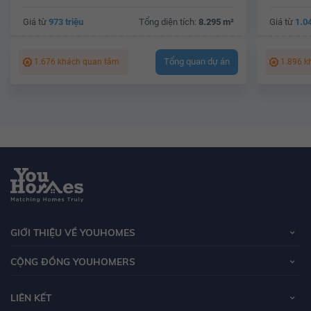
Giá từ
973 triệu
Tổng diện tích:
8.295 m²
Giá từ
1.04
Tổng quan dự án
1.676 khách quan tâm
1.896 k
GIỚI THIỆU VỀ YOUHOMES
CỘNG ĐỒNG YOUHOMERS
LIÊN KẾT