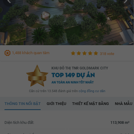
1,488 khách quan tâm
318 vote
KHU ĐÔ THỊ TNR GOLDMARK CITY
TOP 149 DỰ ÁN
AN TOÀN AN NINH TỐT NHẤT
Căn cứ trên 13.548 đánh giá trên
cộng đồng cư dân
THÔNG TIN NỔI BẬT
GIỚI THIỆU
THIẾT KẾ MẶT BẰNG
NHÀ MẪU
Diện tích khu đất:
113,908 m²