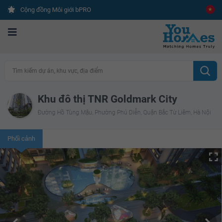
Cộng đồng Môi giới bPRO
Tìm kiếm dự án, khu vực, địa điểm
Khu đô thị TNR Goldmark City
Đường Hồ Tùng Mậu, Phường Phú Diễn, Quận Bắc Từ Liêm, Hà Nội
Phối cảnh