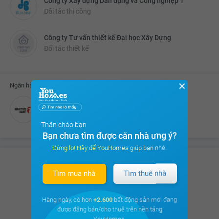
Công ty Xây dựng Dân dụng và Công nghiệp 1
Đối tác thi công
Công ty Tư vấn thiết kế Đại học Xây Dựng
Đối tác thiết kế
✕
Ngân hàng liên kết cho vay
Ngân hàng TMCP Hàng Hải Việt Nam
Thân chào bạn
Bạn chưa tìm được căn nhà ưng ý?
Đừng lo! Hãy để YouHomes giúp bạn nhé.
Tìm mua nhà
Tìm thuê nhà
Xem các chủ đề thảo luận của Cư dân
trên
cộng đồng cư dân Khu đô thị TNR Goldmark City
Hàng ngày, có hơn
+2.600
bất động sản mới đang
được đăng bán/cho thuê trên nền tảng
Xem ngay
YouHomes.