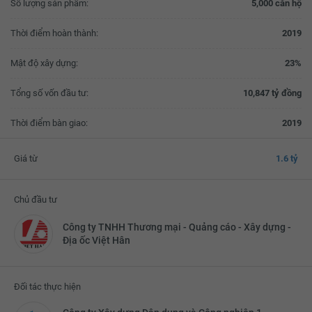
Số lượng sản phẩm:
5,000 căn hộ
Thời điểm hoàn thành:
2019
Mật độ xây dựng:
23%
Tổng số vốn đầu tư:
10,847 tỷ đồng
Thời điểm bàn giao:
2019
Giá từ
1.6 tỷ
Chủ đầu tư
Công ty TNHH Thương mại - Quảng cáo - Xây dựng -
Địa ốc Việt Hân
Đối tác thực hiện