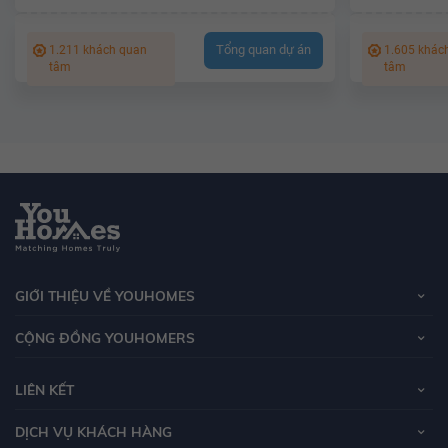
Tổng quan dự án
1.211 khách quan
1.605 khác
tâm
tâm
GIỚI THIỆU VỀ YOUHOMES
CỘNG ĐỒNG YOUHOMERS
LIÊN KẾT
DỊCH VỤ KHÁCH HÀNG