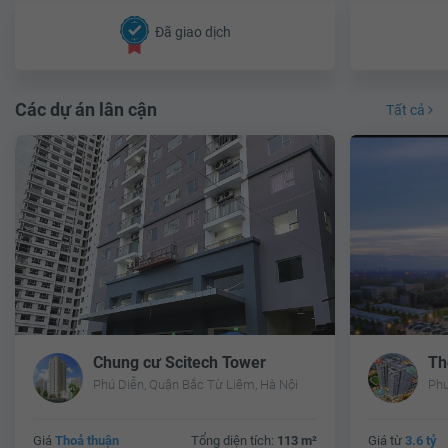
Đã giao dịch
Các dự án lân cận
Tất cả
Chung cư Scitech Tower
Th
Phú Diễn, Quận Bắc Từ Liêm, Hà Nội
Giá
Thoả thuận
Tổng diện tích:
113 m²
Giá từ
3.6 tỷ