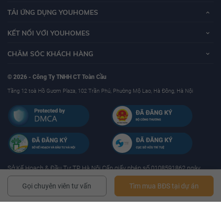
TẢI ỨNG DỤNG YOUHOMES
KẾT NỐI VỚI YOUHOMES
CHĂM SÓC KHÁCH HÀNG
© 2026 - Công Ty TNHH CT Toàn Cầu
Tầng 12 toà Hồ Gươm Plaza, 102 Trần Phú, Phường Mộ Lao, Hà Đông, Hà Nội
Sở Kế Hoạch & Ðầu Tư TP Hà Nội Cấp giấy phép số 0108591862 ngày
17/01/2019 - Mã số thuế: 0108591862
Gọi chuyên viên tư vấn
Tìm mua BĐS tại dự án
YouHomes.Vn - Website mua bán, cho thuê bất động sản uy tín tại Việt nam