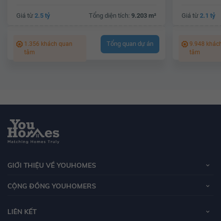
Giá từ
2.5 tỷ
Tổng diện tích:
9.203 m²
Giá từ
2.1 tỷ
Tổng quan dự án
1.356 khách quan
9.948 khác
tâm
tâm
GIỚI THIỆU VỀ YOUHOMES
CỘNG ĐỒNG YOUHOMERS
LIÊN KẾT