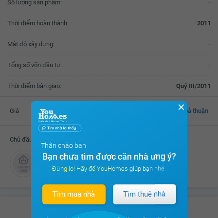
Số lượng sản phẩm:
-
Thời điểm hoàn thành:
2011
Mật độ xây dựng:
-
Tổng số vốn đầu tư:
-
Thời điểm bàn giao:
Quý III/2011
✕
Giá
Thoả thuận
Chủ đầu tư
Thân chào bạn
Bạn chưa tìm được căn nhà ưng ý?
Công ty TNHH An Điền
Đừng lo! Hãy để YouHomes giúp bạn nhé.
Tìm mua nhà
Tìm thuê nhà