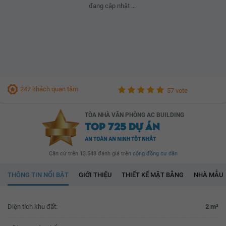
đang cập nhật ...
247 khách quan tâm
57 vote
TÒA NHÀ VĂN PHÒNG AC BUILDING
TOP 725 DỰ ÁN
AN TOÀN AN NINH TỐT NHẤT
Căn cứ trên 13.548 đánh giá trên
cộng đồng cư dân
THÔNG TIN NỔI BẬT
GIỚI THIỆU
THIẾT KẾ MẶT BẰNG
NHÀ MẪU
Diện tích khu đất:
2 m²