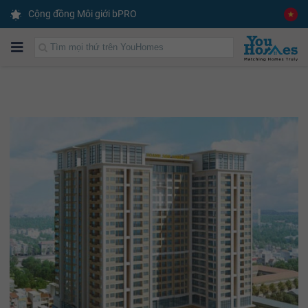
✕
Gói dịch vụ CAM KẾT
Cộng đồng Môi giới bPRO
CHO THUÊ ĐƯỢC NHÀ TRONG 2 THÁNG
Liên hệ tư vấn