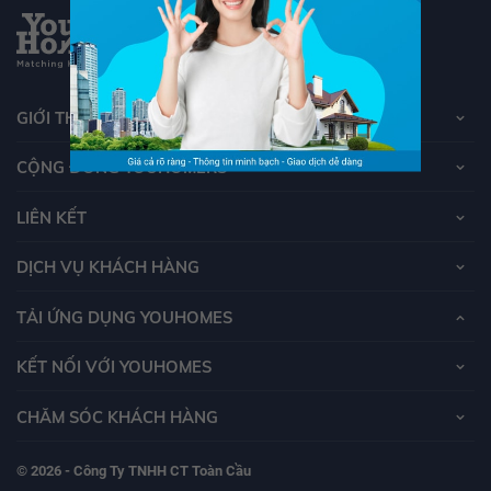
GIỚI THIỆU VỀ YOUHOMES
CỘNG ĐỒNG YOUHOMERS
LIÊN KẾT
DỊCH VỤ KHÁCH HÀNG
TẢI ỨNG DỤNG YOUHOMES
KẾT NỐI VỚI YOUHOMES
CHĂM SÓC KHÁCH HÀNG
© 2026 - Công Ty TNHH CT Toàn Cầu