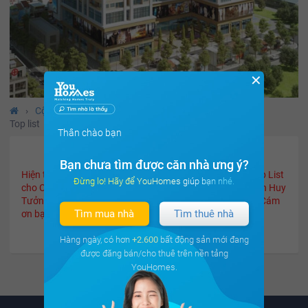
✕
›
Cộng đồng
›
Cư dân Hoành Sơn Complex
›
Top list
Thân chào bạn
Bạn chưa tìm được căn nhà ưng ý?
Hiện tại Youhomes đang tập trung xây dựng nội dung Top List
Đừng lo! Hãy để YouHomes giúp bạn nhé.
cho Cộng đồng cư dân Chung cư Bộ Công An 282 Nguyễn Huy
Tưởng (Hoành Sơn Complex). Mời bạn quay lại sau nhé! Cám
Tìm mua nhà
Tìm thuê nhà
ơn bạn.
Hàng ngày, có hơn
+2.600
bất động sản mới đang
được đăng bán/cho thuê trên nền tảng
YouHomes.