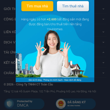
Tìm mua nhà
Tìm thuê nhà
GIỚI THIỆU VỀ YOUHOMES
CỘNG ĐỒNG YOUHOMERS
Hàng ngày, có hơn
+2.600
bất động sản mới đang
được đăng bán/cho thuê trên nền tảng
YouHomes.
LIÊN KẾT
DỊCH VỤ KHÁCH HÀNG
TẢI ỨNG DỤNG YOUHOMES
KẾT NỐI VỚI YOUHOMES
CHĂM SÓC KHÁCH HÀNG
© 2026 - Công Ty TNHH CT Toàn Cầu
Tầng 12 toà Hồ Gươm Plaza, 102 Trần Phú, Phường Mộ Lao, Hà Đông, Hà Nội