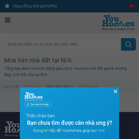
Cộng đồng Môi giới bPRO
Nhập địa điểm, dự án hoặc đặc điểm BĐS ...
Mua bán nhà đất tại N/A
Tổng hợp danh sách tin đăng giao dịch, mua bán nhà đất giá rẻ, hướng
đẹp, vị trí đắc địa tại N/A
Mới nhất
Giá cao
Diện tích nhỏ
Tin đã xem
✕
Không tìm thấy tin bất động sản nào
Thân chào bạn
Bạn chưa tìm được căn nhà ưng ý?
Đừng lo! Hãy để YouHomes giúp bạn nhé.