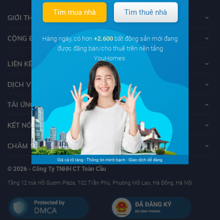
Tìm mua nhà
Tìm thuê nhà
GIỚI THIỆU VỀ YOUHOMES
CỘNG ĐỒNG YOUHOMERS
Hàng ngày, có hơn
+2.600
bất động sản mới đang
được đăng bán/cho thuê trên nền tảng
YouHomes.
LIÊN KẾT
DỊCH VỤ KHÁCH HÀNG
TẢI ỨNG DỤNG YOUHOMES
KẾT NỐI VỚI YOUHOMES
CHĂM SÓC KHÁCH HÀNG
© 2026 - Công Ty TNHH CT Toàn Cầu
Tầng 12 toà Hồ Gươm Plaza, 102 Trần Phú, Phường Mộ Lao, Hà Đông, Hà Nội