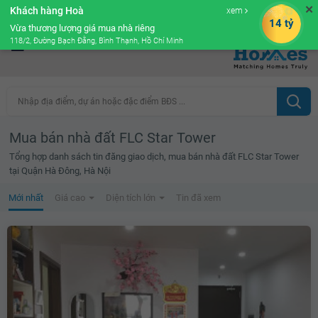
✕
Khách hàng Hoà
xem
Cộng đồng Môi giới bPRO
14 tỷ
Vừa thương lượng giá mua nhà riêng
118/2, Đường Bạch Đằng, Bình Thạnh, Hồ Chí Minh
Nhập địa điểm, dự án hoặc đặc điểm BĐS ...
Mua bán nhà đất FLC Star Tower
Tổng hợp danh sách tin đăng giao dịch, mua bán nhà đất FLC Star Tower
tại Quận Hà Đông, Hà Nội
Mới nhất
Giá cao
Diện tích lớn
Tin đã xem