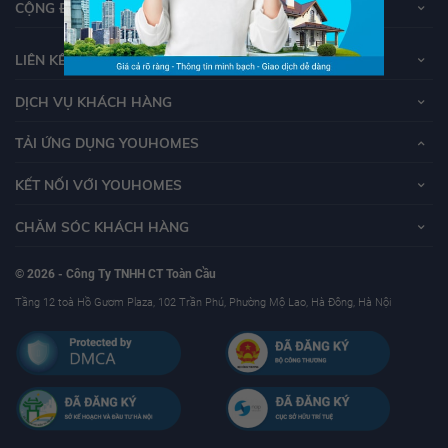
CỘNG ĐỒNG YOUHOMERS
LIÊN KẾT
DỊCH VỤ KHÁCH HÀNG
TẢI ỨNG DỤNG YOUHOMES
KẾT NỐI VỚI YOUHOMES
CHĂM SÓC KHÁCH HÀNG
© 2026 - Công Ty TNHH CT Toàn Cầu
Tầng 12 toà Hồ Gươm Plaza, 102 Trần Phú, Phường Mộ Lao, Hà Đông, Hà Nội