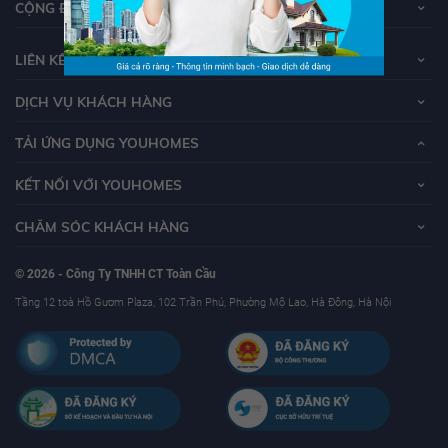
CỘNG ĐỒNG YOUHOMERS
LIÊN KẾT
DỊCH VỤ KHÁCH HÀNG
TẢI ỨNG DỤNG YOUHOMES
KẾT NỐI VỚI YOUHOMES
CHĂM SÓC KHÁCH HÀNG
© 2026 - Công Ty TNHH CT Toàn Cầu
Tầng 12 toà Hồ Gươm Plaza, 102 Trần Phú, Phường Mộ Lao, Hà Đông, Hà Nội