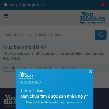
Cộng đồng Môi giới bPRO
Nhập địa điểm, dự án hoặc đặc điểm BĐS ...
Mua bán nhà đất G4
Tổng hợp danh sách tin đăng giao dịch, mua bán nhà đất G4 tại Quận Cầu
Giấy, Hà Nội
Mới nhất
Giá cao
Diện tích lớn
Tin đã xem
✕
Không tìm thấy tin bất động sản nào
Thân chào bạn
Bạn chưa tìm được căn nhà ưng ý?
Đừng lo! Hãy để YouHomes giúp bạn nhé.