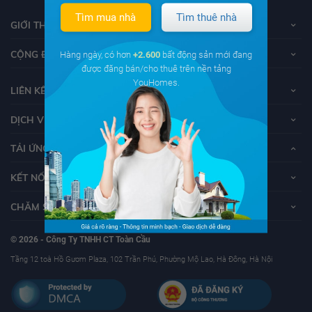
Tìm mua nhà
Tìm thuê nhà
GIỚI THIỆU VỀ YOUHOMES
CỘNG ĐỒNG YOUHOMERS
Hàng ngày, có hơn
+2.600
bất động sản mới đang
được đăng bán/cho thuê trên nền tảng
YouHomes.
LIÊN KẾT
DỊCH VỤ KHÁCH HÀNG
TẢI ỨNG DỤNG YOUHOMES
KẾT NỐI VỚI YOUHOMES
CHĂM SÓC KHÁCH HÀNG
© 2026 - Công Ty TNHH CT Toàn Cầu
Tầng 12 toà Hồ Gươm Plaza, 102 Trần Phú, Phường Mộ Lao, Hà Đông, Hà Nội