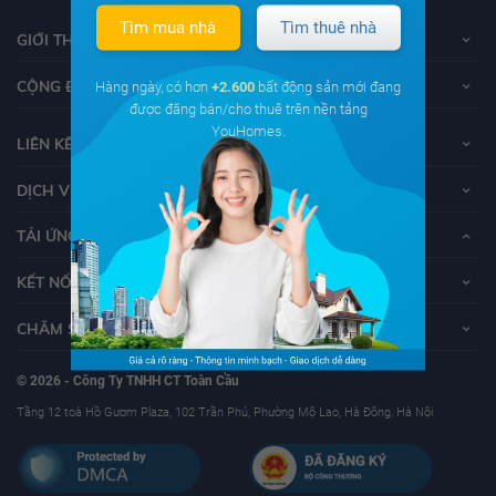
Tìm mua nhà
Tìm thuê nhà
GIỚI THIỆU VỀ YOUHOMES
CỘNG ĐỒNG YOUHOMERS
Hàng ngày, có hơn
+2.600
bất động sản mới đang
được đăng bán/cho thuê trên nền tảng
YouHomes.
LIÊN KẾT
DỊCH VỤ KHÁCH HÀNG
TẢI ỨNG DỤNG YOUHOMES
KẾT NỐI VỚI YOUHOMES
CHĂM SÓC KHÁCH HÀNG
© 2026 - Công Ty TNHH CT Toàn Cầu
Tầng 12 toà Hồ Gươm Plaza, 102 Trần Phú, Phường Mộ Lao, Hà Đông, Hà Nội