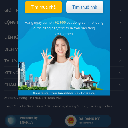
Tìm mua nhà
Tìm thuê nhà
GIỚI THIỆU VỀ YOUHOMES
CỘNG ĐỒNG YOUHOMERS
Hàng ngày, có hơn
+2.600
bất động sản mới đang
được đăng bán/cho thuê trên nền tảng
YouHomes.
LIÊN KẾT
DỊCH VỤ KHÁCH HÀNG
TẢI ỨNG DỤNG YOUHOMES
KẾT NỐI VỚI YOUHOMES
CHĂM SÓC KHÁCH HÀNG
© 2026 - Công Ty TNHH CT Toàn Cầu
Tầng 12 toà Hồ Gươm Plaza, 102 Trần Phú, Phường Mộ Lao, Hà Đông, Hà Nội