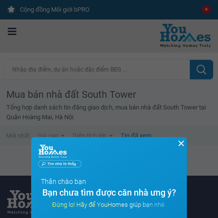
Cộng đồng Môi giới bPRO
Nhập địa điểm, dự án hoặc đặc điểm BĐS ...
Mua bán nhà đất South Tower
Tổng hợp danh sách tin đăng giao dịch, mua bán nhà đất South Tower tại
Quận Hoàng Mai, Hà Nội
Mới nhất
Giá cao
Diện tích lớn
Tin đã xem
✕
Danh sách tin đã xem trống
Thân chào bạn
Bạn chưa tìm được căn nhà ưng ý?
Đừng lo! Hãy để YouHomes giúp bạn nhé.