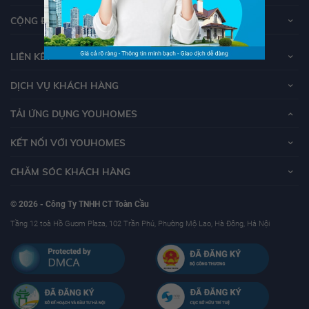
CỘNG ĐỒNG YOUHOMERS
LIÊN KẾT
DỊCH VỤ KHÁCH HÀNG
TẢI ỨNG DỤNG YOUHOMES
KẾT NỐI VỚI YOUHOMES
CHĂM SÓC KHÁCH HÀNG
© 2026 - Công Ty TNHH CT Toàn Cầu
Tầng 12 toà Hồ Gươm Plaza, 102 Trần Phú, Phường Mộ Lao, Hà Đông, Hà Nội