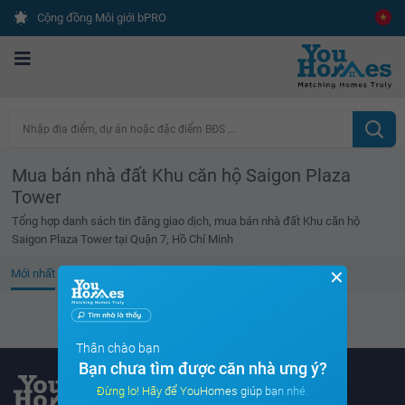
Cộng đồng Môi giới bPRO
Nhập địa điểm, dự án hoặc đặc điểm BĐS ...
Mua bán nhà đất Khu căn hộ Saigon Plaza
Tower
Tổng hợp danh sách tin đăng giao dịch, mua bán nhà đất Khu căn hộ
Saigon Plaza Tower tại Quận 7, Hồ Chí Minh
✕
Mới nhất
Giá cao
Diện tích lớn
Tin đã xem
Không tìm thấy tin bất động sản nào
Thân chào bạn
Bạn chưa tìm được căn nhà ưng ý?
Đừng lo! Hãy để YouHomes giúp bạn nhé.