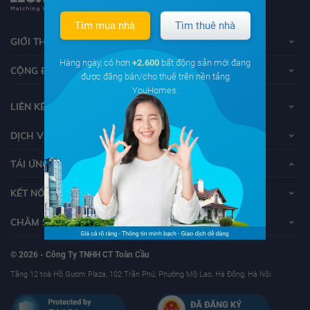
Tìm mua nhà
Tìm thuê nhà
GIỚI THIỆU VỀ YOUHOMES
Hàng ngày, có hơn
+2.600
bất động sản mới đang
CỘNG ĐỒNG YOUHOMERS
được đăng bán/cho thuê trên nền tảng
YouHomes.
LIÊN KẾT
DỊCH VỤ KHÁCH HÀNG
TẢI ỨNG DỤNG YOUHOMES
KẾT NỐI VỚI YOUHOMES
CHĂM SÓC KHÁCH HÀNG
© 2026 - Công Ty TNHH CT Toàn Cầu
Tầng 12 toà Hồ Gươm Plaza, 102 Trần Phú, Phường Mộ Lao, Hà Đông, Hà Nội