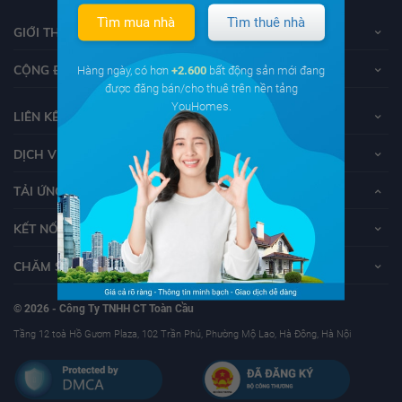
Tìm mua nhà
Tìm thuê nhà
GIỚI THIỆU VỀ YOUHOMES
CỘNG ĐỒNG YOUHOMERS
Hàng ngày, có hơn
+2.600
bất động sản mới đang
được đăng bán/cho thuê trên nền tảng
YouHomes.
LIÊN KẾT
DỊCH VỤ KHÁCH HÀNG
TẢI ỨNG DỤNG YOUHOMES
KẾT NỐI VỚI YOUHOMES
CHĂM SÓC KHÁCH HÀNG
© 2026 - Công Ty TNHH CT Toàn Cầu
Tầng 12 toà Hồ Gươm Plaza, 102 Trần Phú, Phường Mộ Lao, Hà Đông, Hà Nội