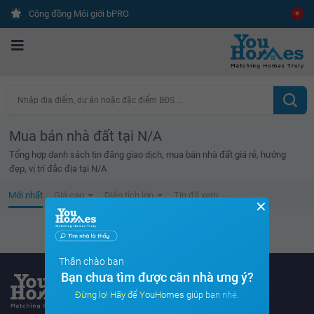
Cộng đồng Môi giới bPRO
Nhập địa điểm, dự án hoặc đặc điểm BĐS ...
Mua bán nhà đất tại N/A
Tổng hợp danh sách tin đăng giao dịch, mua bán nhà đất giá rẻ, hướng
đẹp, vị trí đắc địa tại N/A
Mới nhất
Giá cao
Diện tích lớn
Tin đã xem
✕
Không tìm thấy tin bất động sản nào
Thân chào bạn
Bạn chưa tìm được căn nhà ưng ý?
Đừng lo! Hãy để YouHomes giúp bạn nhé.